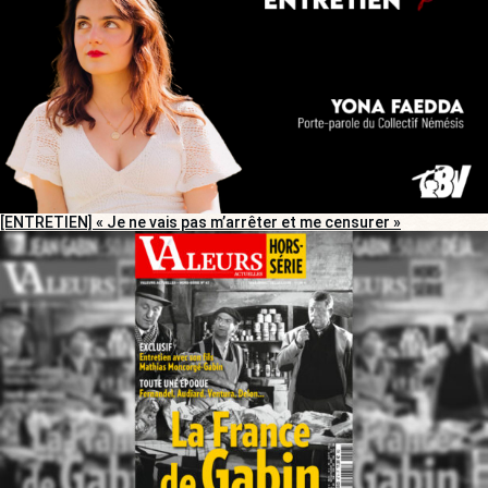
[ENTRETIEN] « Je ne vais pas m’arrêter et me censurer »