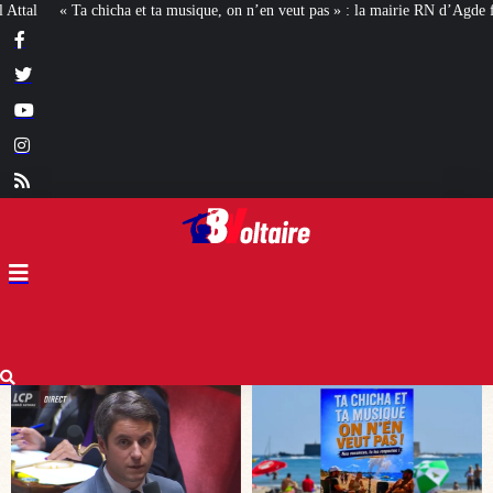
musique, on n’en veut pas » : la mairie RN d’Agde face à la meute « antiraciste