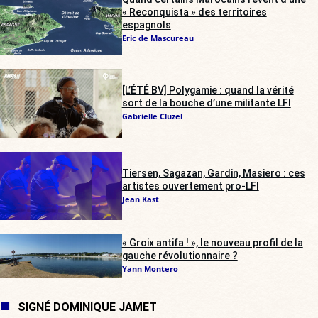
« Reconquista » des territoires
espagnols
Eric de Mascureau
[L’ÉTÉ BV] Polygamie : quand la vérité
sort de la bouche d’une militante LFI
Gabrielle Cluzel
Tiersen, Sagazan, Gardin, Masiero : ces
artistes ouvertement pro-LFI
Jean Kast
« Groix antifa ! », le nouveau profil de la
gauche révolutionnaire ?
Yann Montero
SIGNÉ DOMINIQUE JAMET