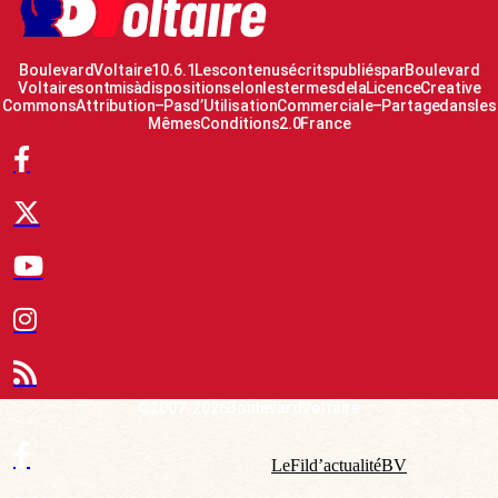
Boulevard Voltaire 10.6.1 Les contenus écrits publiés par Boulevard
Voltaire sont mis à disposition selon les termes de la Licence Creative
Commons Attribution – Pas d’Utilisation Commerciale – Partage dans les
Mêmes Conditions 2.0 France
© 2007-2026 Boulevard Voltaire
Le Fil d’actualité BV