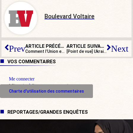
Boulevard Voltaire
ARTICLE PRÉCÉDENT
ARTICLE SUIVANT
Prev
Next
Comment l’Union européenne impose peu à peu le hijab dans ses campagnes
[Point de vue] Ukraine : après la déclaration par Poutine d’une « mobilisation partielle », l’inévitable escalade ?
VOS COMMENTAIRES
Me connecter
M'inscrire à l'espace commentaire
Charte d'utilisation des commentaires
REPORTAGES/GRANDES ENQUÊTES