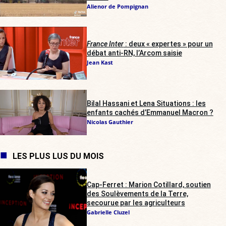
Alienor de Pompignan
France Inter
: deux « expertes » pour un
débat anti-RN, l’Arcom saisie
Jean Kast
Bilal Hassani et Lena Situations : les
enfants cachés d’Emmanuel Macron ?
Nicolas Gauthier
LES PLUS LUS DU MOIS
Cap-Ferret : Marion Cotillard, soutien
des Soulèvements de la Terre,
secourue par les agriculteurs
Gabrielle Cluzel