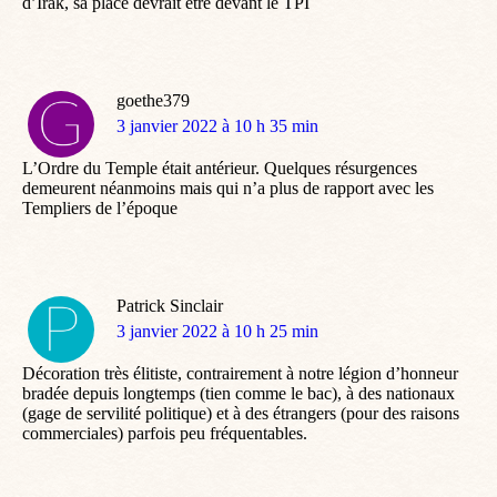
d’Irak, sa place devrait être devant le TPI
goethe379
dit
3 janvier 2022 à 10 h 35 min
:
L’Ordre du Temple était antérieur. Quelques résurgences
demeurent néanmoins mais qui n’a plus de rapport avec les
Templiers de l’époque
Patrick Sinclair
dit
3 janvier 2022 à 10 h 25 min
:
Décoration très élitiste, contrairement à notre légion d’honneur
bradée depuis longtemps (tien comme le bac), à des nationaux
(gage de servilité politique) et à des étrangers (pour des raisons
commerciales) parfois peu fréquentables.