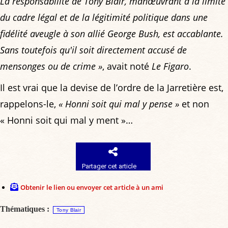
La responsabilité de Tony Blair, manœuvrant à la limite
du cadre légal et de la légitimité politique dans une
fidélité aveugle à son allié George Bush, est accablante.
Sans toutefois qu'il soit directement accusé de
mensonges ou de crime »
, avait noté
Le Figaro
.
Il est vrai que la devise de l’ordre de la Jarretière est,
rappelons-le,
« Honni soit qui mal y pense »
et non
« Honni soit qui mal y ment »…
Partager cet article
Obtenir le lien ou envoyer cet article à un ami
Thématiques :
Tony Blair