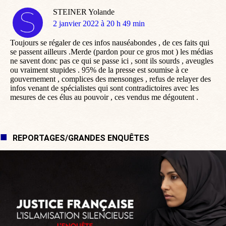
STEINER Yolande
dit
2 janvier 2022 à 20 h 49 min
:
Toujours se régaler de ces infos nauséabondes , de ces faits qui
se passent ailleurs .Merde (pardon pour ce gros mot ) les médias
ne savent donc pas ce qui se passe ici , sont ils sourds , aveugles
ou vraiment stupides . 95% de la presse est soumise à ce
gouvernement , complices des mensonges , refus de relayer des
infos venant de spécialistes qui sont contradictoires avec les
mesures de ces élus au pouvoir , ces vendus me dégoutent .
REPORTAGES/GRANDES ENQUÊTES