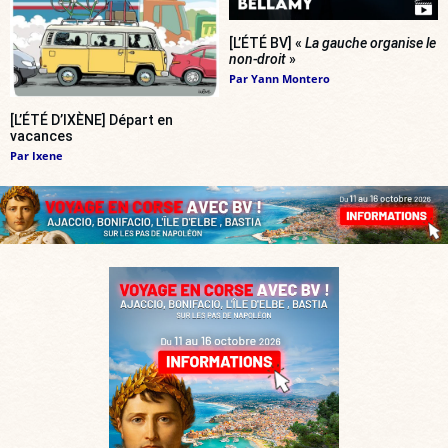
[L’ÉTÉ BV] «
La gauche organise le
non-droit
»
Par
Yann Montero
[L’ÉTÉ D’IXÈNE] Départ en
vacances
Par
Ixene