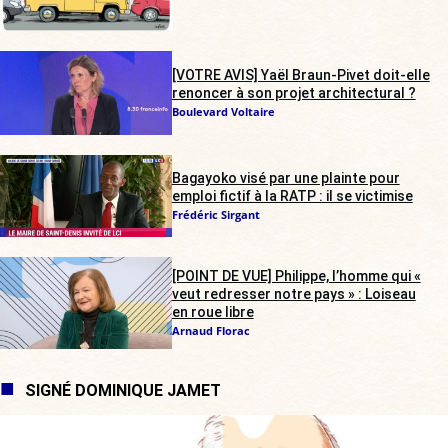
[VOTRE AVIS] Yaël Braun-Pivet doit-elle
renoncer à son projet architectural ?
Boulevard Voltaire
Bagayoko visé par une plainte pour
emploi fictif à la RATP : il se victimise
Frédéric Sirgant
[POINT DE VUE] Philippe, l’homme qui «
veut redresser notre pays » : Loiseau
en roue libre
Arnaud Florac
SIGNÉ DOMINIQUE JAMET