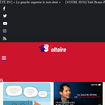
n-droit
»
[VOTRE AVIS] Yaël Braun-Pivet doit-elle renoncer à son projet ar