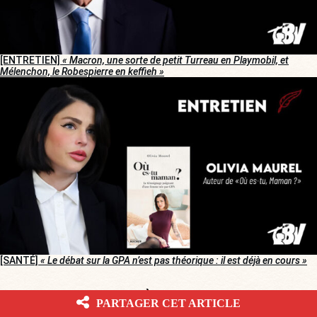
[ENTRETIEN]
« Macron, une sorte de petit Turreau en Playmobil, et
Mélenchon, le Robespierre en keffieh »
[SANTÉ]
« Le débat sur la GPA n’est pas théorique : il est déjà en cours »
CORRECTIFS ET MISES À JOUR
PARTAGER CET ARTICLE