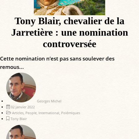
Tony Blair, chevalier de la
Jarretière : une nomination
controversée
Cette nomination n’est pas sans soulever des
remous...
Georges Michel
02 janvier 2022
Articles
,
People
,
International
,
Polémiques
Tony Blair