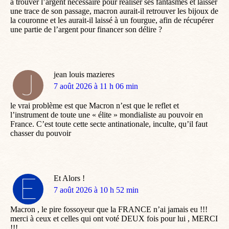
à trouver l’argent nécessaire pour réaliser ses fantasmes et laisser
une trace de son passage, macron aurait-il retrouver les bijoux de
la couronne et les aurait-il laissé à un fourgue, afin de récupérer
une partie de l’argent pour financer son délire ?
jean louis mazieres
dit
7 août 2026 à 11 h 06 min
:
le vrai problème est que Macron n’est que le reflet et
l’instrument de toute une « élite » mondialiste au pouvoir en
France. C’est toute cette secte antinationale, inculte, qu’il faut
chasser du pouvoir
Et Alors !
dit
7 août 2026 à 10 h 52 min
:
Macron , le pire fossoyeur que la FRANCE n’ai jamais eu !!!
merci à ceux et celles qui ont voté DEUX fois pour lui , MERCI
!!!