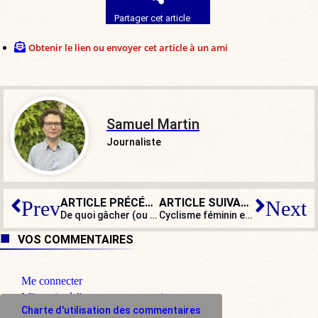
Partager cet article
Obtenir le lien ou envoyer cet article à un ami
Samuel Martin
Journaliste
ARTICLE PRÉCÉDENT
ARTICLE SUIVANT
Prev
Next
De quoi gâcher (ou pas) les vacances de Macron : la charge de la dette s’alourdit
Cyclisme féminin et dopage : le profilage du soutien-gorge en question
VOS COMMENTAIRES
Me connecter
M'inscrire à l'espace commentaire
Charte d'utilisation des commentaires