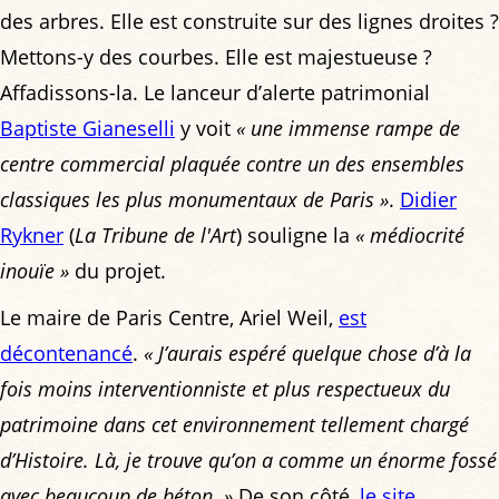
des arbres. Elle est construite sur des lignes droites ?
Mettons-y des courbes. Elle est majestueuse ?
Affadissons-la. Le lanceur d’alerte patrimonial
Baptiste Gianeselli
y voit
« une immense rampe de
centre commercial plaquée contre un des ensembles
classiques les plus monumentaux de Paris »
.
Didier
Rykner
(
La Tribune de l'Art
) souligne la
« médiocrité
inouïe »
du projet.
Le maire de Paris Centre, Ariel Weil,
est
décontenancé
.
« J’aurais espéré quelque chose d’à la
fois moins interventionniste et plus respectueux du
patrimoine dans cet environnement tellement chargé
d’Histoire. Là, je trouve qu’on a comme un énorme fossé
avec beaucoup de béton. »
De son côté,
le site