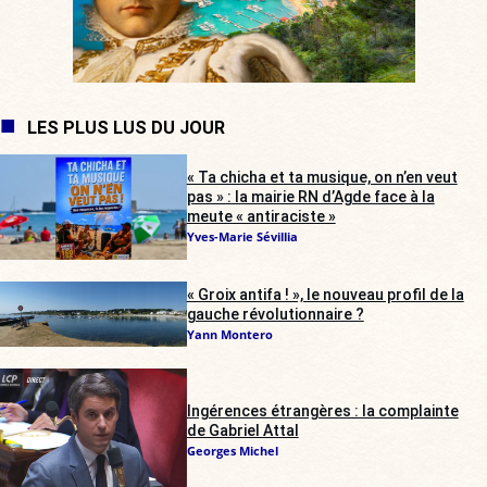
LES PLUS LUS DU JOUR
« Ta chicha et ta musique, on n’en veut
pas » : la mairie RN d’Agde face à la
meute « antiraciste »
Yves-Marie Sévillia
« Groix antifa ! », le nouveau profil de la
gauche révolutionnaire ?
Yann Montero
Ingérences étrangères : la complainte
de Gabriel Attal
Georges Michel