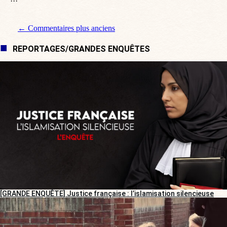
Navigation de commentaire
← Commentaires plus anciens
REPORTAGES/GRANDES ENQUÊTES
[GRANDE ENQUÊTE] Justice française : l’islamisation silencieuse