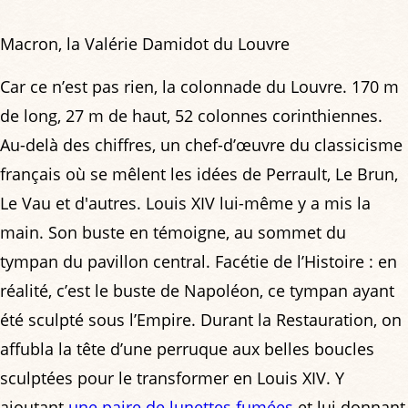
Macron, la Valérie Damidot du Louvre
Car ce n’est pas rien, la colonnade du Louvre. 170 m
de long, 27 m de haut, 52 colonnes corinthiennes.
Au-delà des chiffres, un chef-d’œuvre du classicisme
français où se mêlent les idées de Perrault, Le Brun,
Le Vau et d'autres. Louis XIV lui-même y a mis la
main. Son buste en témoigne, au sommet du
tympan du pavillon central. Facétie de l’Histoire : en
réalité, c’est le buste de Napoléon, ce tympan ayant
été sculpté sous l’Empire. Durant la Restauration, on
affubla la tête d’une perruque aux belles boucles
sculptées pour le transformer en Louis XIV. Y
ajoutant
une paire de lunettes fumées
et lui donnant