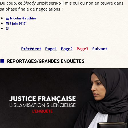
Du coup, ce
bloody
Brexit sera-t-il mis oui ou non en œuvre dans
sa phase finale de négociations ?
Nicolas Gauthier
9 juin 2017
Précédent
Page
1
Page
2
Page
3
Suivant
REPORTAGES/GRANDES ENQUÊTES