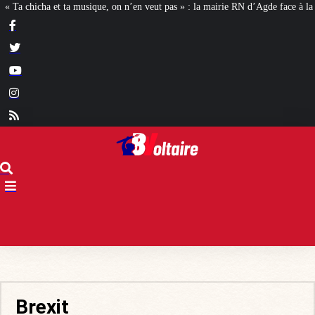
veut pas » : la mairie RN d’Agde face à la meute « antiraciste »
La hausse de
Brexit