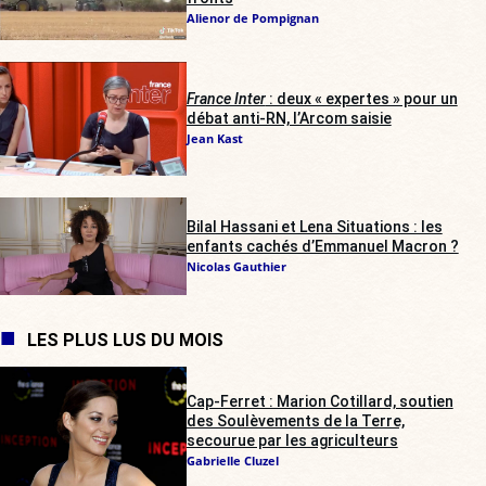
Alienor de Pompignan
France Inter
: deux « expertes » pour un
débat anti-RN, l’Arcom saisie
Jean Kast
Bilal Hassani et Lena Situations : les
enfants cachés d’Emmanuel Macron ?
Nicolas Gauthier
LES PLUS LUS DU MOIS
Cap-Ferret : Marion Cotillard, soutien
des Soulèvements de la Terre,
secourue par les agriculteurs
Gabrielle Cluzel