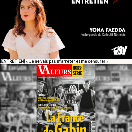
[ENTRETIEN] « Je ne vais pas m’arrêter et me censurer »