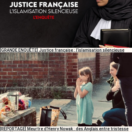
[GRANDE ENQUÊTE] Justice française : l’islamisation silencieuse
[REPORTAGE] Meurtre d’Henry Nowak : des Anglais entre tristesse