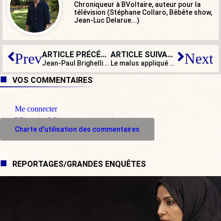
Chroniqueur à BVoltaire, auteur pour la
télévision (Stéphane Collaro, Bêbête show,
Jean-Luc Delarue...)
ARTICLE PRÉCÉDENT
ARTICLE SUIVANT
Prev
Next
Jean-Paul Brighelli : « La gauche, c’est ne pas s’en prendre aux familles sous prétexte que leurs rejetons font pis que pendre »
Le malus appliqué aux retraites complémentaires : une injustice de plus
VOS COMMENTAIRES
Me connecter
M'inscrire à l'espace commentaire
Charte d'utilisation des commentaires
REPORTAGES/GRANDES ENQUÊTES