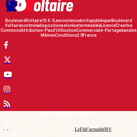
Boulevard Voltaire 10.6.1 Les contenus écrits publiés par Boulevard
Voltaire sont mis à disposition selon les termes de la Licence Creative
Commons Attribution – Pas d’Utilisation Commerciale – Partage dans les
Mêmes Conditions 2.0 France
© 2007-2026 Boulevard Voltaire
Le Fil d’actualité BV