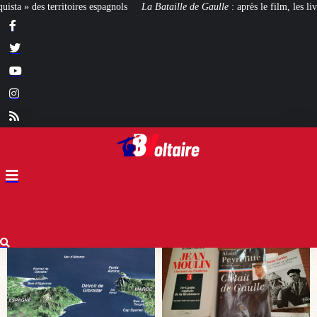
La Bataille de Gaulle
: après le film, les livres !
[CINÉMA]
De la Comédie