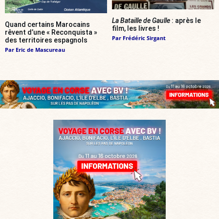
La Bataille de Gaulle
: après le
Quand certains Marocains
film, les livres !
rêvent d’une « Reconquista »
Par
Frédéric Sirgant
des territoires espagnols
Par
Eric de Mascureau