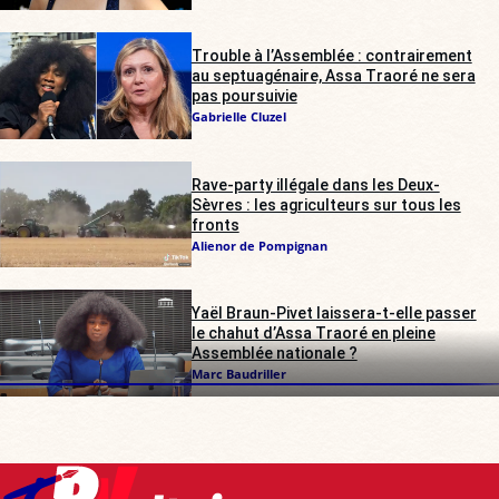
Trouble à l’Assemblée : contrairement
au septuagénaire, Assa Traoré ne sera
pas poursuivie
Gabrielle Cluzel
Rave-party illégale dans les Deux-
Sèvres : les agriculteurs sur tous les
fronts
Alienor de Pompignan
Yaël Braun-Pivet laissera-t-elle passer
le chahut d’Assa Traoré en pleine
Assemblée nationale ?
Marc Baudriller