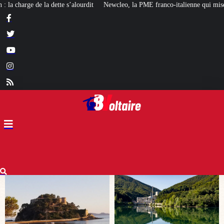
ewcleo, la PME franco-italienne qui mise sur l’avenir du « mini nucléaire »