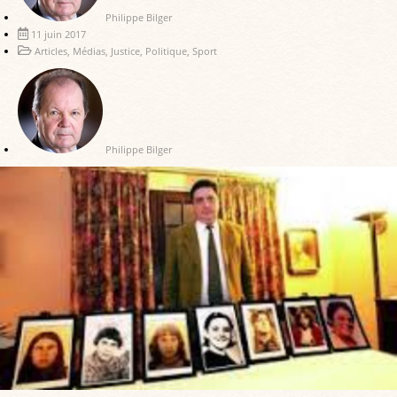
Philippe Bilger
11 juin 2017
Articles
,
Médias
,
Justice
,
Politique
,
Sport
Philippe Bilger