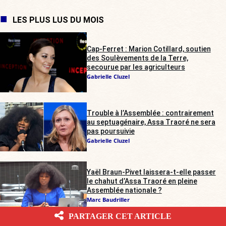
LES PLUS LUS DU MOIS
Cap-Ferret : Marion Cotillard, soutien
des Soulèvements de la Terre,
secourue par les agriculteurs
Gabrielle Cluzel
Trouble à l’Assemblée : contrairement
au septuagénaire, Assa Traoré ne sera
pas poursuivie
Gabrielle Cluzel
Yaël Braun-Pivet laissera-t-elle passer
le chahut d’Assa Traoré en pleine
Assemblée nationale ?
Marc Baudriller
PARTAGER CET ARTICLE