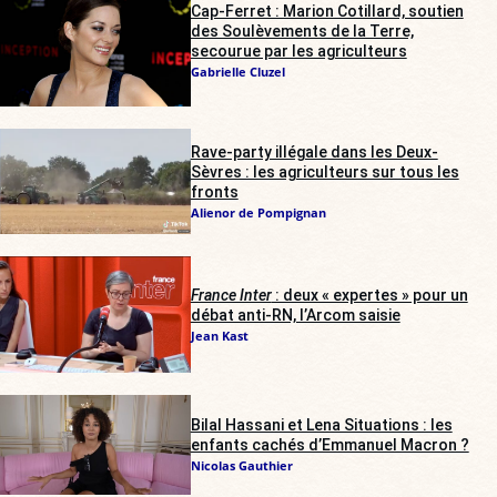
Cap-Ferret : Marion Cotillard, soutien
des Soulèvements de la Terre,
secourue par les agriculteurs
Gabrielle Cluzel
Rave-party illégale dans les Deux-
Sèvres : les agriculteurs sur tous les
fronts
Alienor de Pompignan
France Inter
: deux « expertes » pour un
débat anti-RN, l’Arcom saisie
Jean Kast
Bilal Hassani et Lena Situations : les
enfants cachés d’Emmanuel Macron ?
Nicolas Gauthier