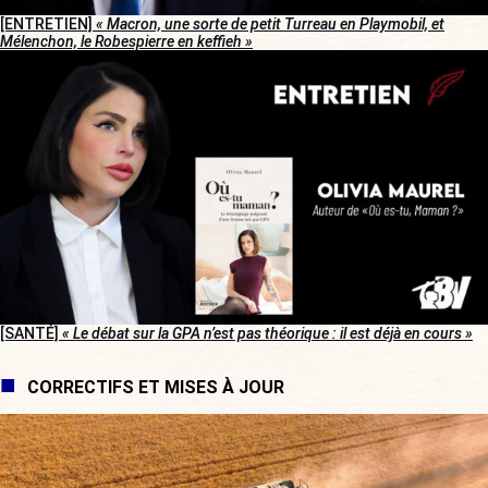
[ENTRETIEN]
« Macron, une sorte de petit Turreau en Playmobil, et
Mélenchon, le Robespierre en keffieh »
[SANTÉ]
« Le débat sur la GPA n’est pas théorique : il est déjà en cours »
CORRECTIFS ET MISES À JOUR