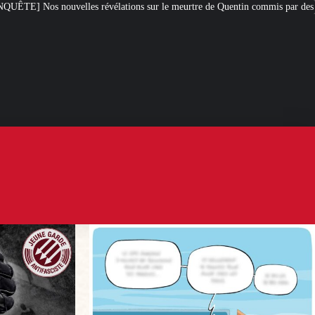
ions sur le meurtre de Quentin commis par des antifas
[L’ÉTÉ D’IXÈNE] 