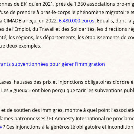
lonnes de
BV
, qu’en 2021, près de 1.350 associations pro-mi
refuse de prendre à bras-le-corps le phénomène migratoire e
la CIMADE a reçu, en 2022,
6.480.000 euros
. Equalis, dont l
 de l’Emploi, du Travail et des Solidarités, les directions r
nté, les régions, les départements, les établissements de
 que deux exemples.
rants subventionnées pour gérer l’immigration
taxes, hausses des prix et injonctions obligatoires d’ordre é
es « gueux » ont bien perçu que tarir les subventions publiqu
t de soutien des immigrés, montre à quel point l’association
dames patronnesses ! Et Amnesty International ne proclame
»
? Ces injonctions à la générosité obligatoire et inconditio