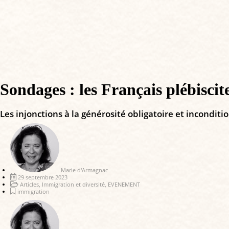
Sondages : les Français plébisci
Les injonctions à la générosité obligatoire et inconditi
Marie d'Armagnac
29 septembre 2023
Articles
,
Immigration et diversité
,
EVENEMENT
immigration