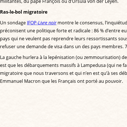
militantes, du pape François ou d’Ursula von der Leyen.
Ras-le-bol migratoire
Un sondage
IFOP-
Livre noir
montre le consensus, l’inquiétude
préconisent une politique forte et radicale : 86 % d’entre e
pays qui ne veulent pas reprendre leurs ressortissants sous
refuser une demande de visa dans un des pays membres. 70 
La gauche hurlera à la lepénisation (ou zemmourisation) des 
est que les débarquements massifs à Lampedusa (qui ne faib
migratoire que nous traversons et qui n’en est qu’à ses dé
Emmanuel Macron que les Français ont porté au pouvoir.