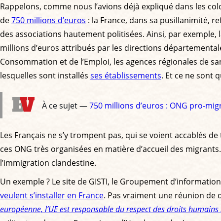
Rappelons, comme nous l’avions déjà expliqué dans les co
de
750 millions d’euros
: la France, dans sa pusillanimité, 
des associations hautement politisées. Ainsi, par exemple, 
millions d’euros attribués par les directions départementales
Consommation et de l’Emploi, les agences régionales de sa
lesquelles sont installés
ses établissements
. Et ce ne sont
À ce sujet —
750 millions d’euros : ONG pro-mig
Les Français ne s’y trompent pas, qui se voient accablés de 
ces ONG très organisées en matière d’accueil des migrants. L
l’immigration clandestine.
Un exemple ? Le site de GISTI, le Groupement d’information e
veulent s’installer en France
. Pas vraiment une réunion de 
européenne, l’UE est responsable du respect des droits humains 