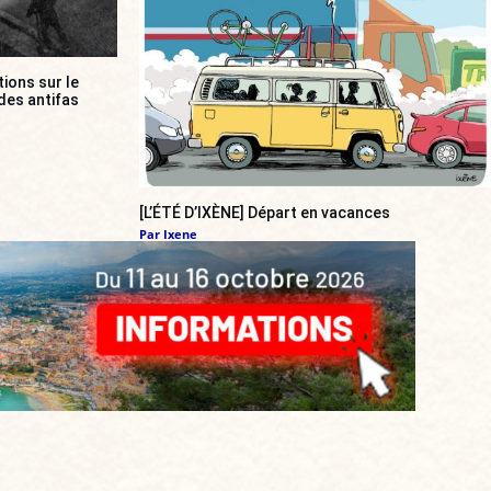
ions sur le
des antifas
[L’ÉTÉ D’IXÈNE] Départ en vacances
Par
Ixene