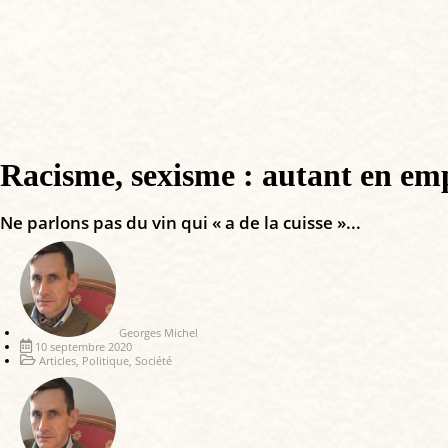
Racisme, sexisme : autant en emp
Ne parlons pas du vin qui « a de la cuisse »...
Georges Michel
10 septembre 2020
Articles
,
Politique
,
Société