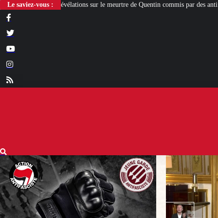
 sur le meurtre de Quentin commis par des antifas
Le saviez-vous :
[L’ÉTÉ BV] Sur son bure