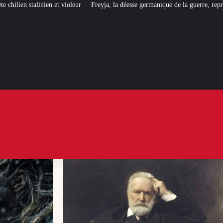
Freyja, la déesse germanique de la guerre, reprend du service…
[UNE PROF