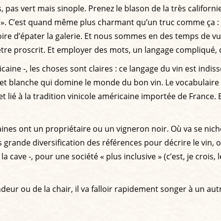
 pas vert mais sinople. Prenez le blason de la très californ
C’est quand même plus charmant qu’un truc comme ça : « su
oire d’épater la galerie. Et nous sommes en des temps de vul
être proscrit. Et employer des mots, un langage compliqué, c
caine -, les choses sont claires : ce langage du vin est indi
 et blanche qui domine le monde du bon vin. Le vocabulaire 
et lié à la tradition vinicole américaine importée de France. 
ines ont un propriétaire ou un vigneron noir. Où va se nicher
 grande diversification des références pour décrire le vin,
 cave -, pour une société « plus inclusive » (c’est, je crois
deur ou de la chair, il va falloir rapidement songer à un aut