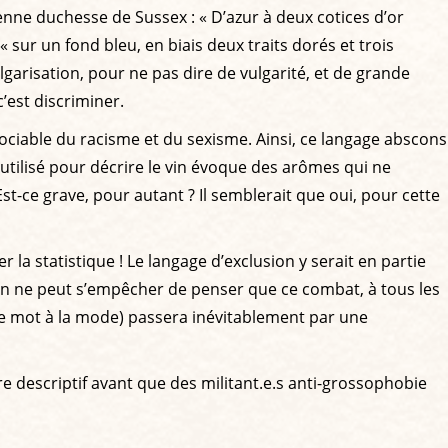
ienne duchesse de Sussex : « D’azur à deux cotices d’or
r un fond bleu, en biais deux traits dorés et trois
garisation, pour ne pas dire de vulgarité, et de grande
’est discriminer.
ssociable du racisme et du sexisme. Ainsi, ce langage abscons
utilisé pour décrire le vin évoque des arômes qui ne
Est-ce grave, pour autant ? Il semblerait que oui, pour cette
 la statistique ! Le langage d’exclusion y serait en partie
 on ne peut s’empêcher de penser que ce combat, à tous les
, le mot à la mode) passera inévitablement par une
re descriptif avant que des militant.e.s anti-grossophobie