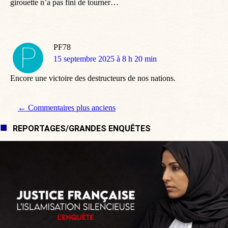
girouette n’a pas fini de tourner…
PF78
dit
15 septembre 2025 à 8 h 20 min
:
Encore une victoire des destructeurs de nos nations.
Navigation de commentaire
← Commentaires plus anciens
REPORTAGES/GRANDES ENQUÊTES