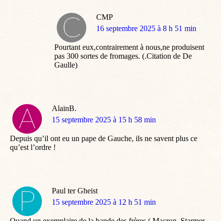
CMP
dit
16 septembre 2025 à 8 h 51 min
:
Pourtant eux,contrairement à nous,ne produisent
pas 300 sortes de fromages. (.Citation de De
Gaulle)
AlainB.
dit
15 septembre 2025 à 15 h 58 min
:
Depuis qu’il ont eu un pape de Gauche, ils ne savent plus ce
qu’est l’ordre !
Paul ter Gheist
dit
15 septembre 2025 à 12 h 51 min
:
Quand un exemplaire de la bande des frères ( Macron, Starmer,