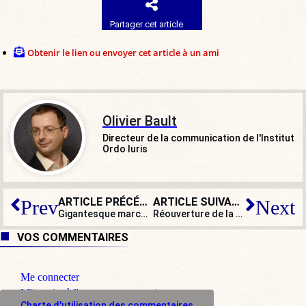
Partager cet article
Obtenir le lien ou envoyer cet article à un ami
Olivier Bault
Directeur de la communication de l'Institut
Ordo Iuris
ARTICLE PRÉCÉDENT
ARTICLE SUIVANT
Prev
Next
Gigantesque marche de Tommy Robinson à Londres : 110.000 âmes pour la liberté
Réouverture de la Gaîté Lyrique avec des racisés et des drag-queens
VOS COMMENTAIRES
Me connecter
M'inscrire à l'espace commentaire
Charte d'utilisation des commentaires