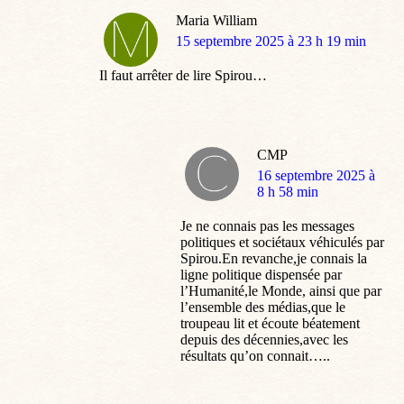
Maria William
dit
15 septembre 2025 à 23 h 19 min
:
Il faut arrêter de lire Spirou…
CMP
dit
16 septembre 2025 à
:
8 h 58 min
Je ne connais pas les messages
politiques et sociétaux véhiculés par
Spirou.En revanche,je connais la
ligne politique dispensée par
l’Humanité,le Monde, ainsi que par
l’ensemble des médias,que le
troupeau lit et écoute béatement
depuis des décennies,avec les
résultats qu’on connait…..