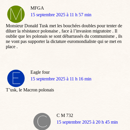
MFGA
dit
15 septembre 2025 à 11 h 57 min
:
Monsieur Donald Tusk met les bouchées doubles pour tenter de
diluer la résistance polonaise , face à l’invasion migratoire . Il
oublie que les polonais se sont débarrassés du communisme , ils
ne vont pas supporter la dictature euromondialiste qui se met en
place .
Eagle four
dit
15 septembre 2025 à 11 h 16 min
:
T’usk, le Macron polonais
C M 732
dit
15 septembre 2025 à 20 h 45 min
: