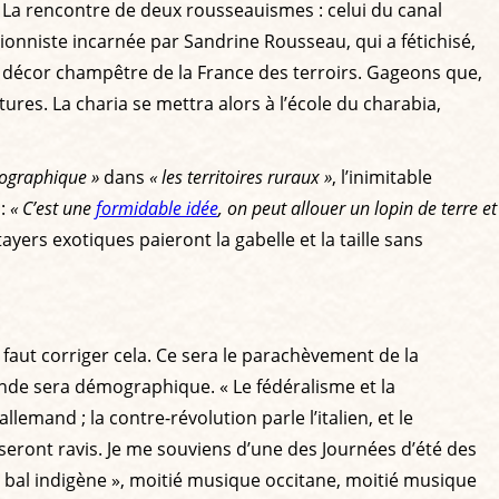
. La rencontre de deux rousseauismes : celui du canal
tionniste incarnée par Sandrine Rousseau, qui a fétichisé,
e décor champêtre de la France des terroirs. Gageons que,
tures. La charia se mettra alors à l’école du charabia,
mographique »
dans
« les territoires ruraux »
, l’inimitable
 :
« C’est une
formidable idée
, on peut allouer un lopin de terre et
ayers exotiques paieront la gabelle et la taille sans
l faut corriger cela. Ce sera le parachèvement de la
conde sera démographique. « Le fédéralisme et la
lemand ; la contre-révolution parle l’italien, et le
n seront ravis. Je me souviens d’une des Journées d’été des
« bal indigène », moitié musique occitane, moitié musique