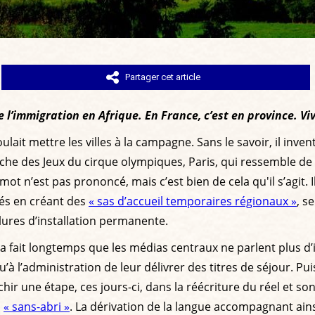
Partager cet article
l’immigration en Afrique. En France, c’est en province. Viv
 voulait mettre les villes à la campagne. Sans le savoir, il in
che des Jeux du cirque olympiques, Paris, qui ressemble de 
t n’est pas prononcé, mais c’est bien de cela qu'il s’agit. Il
és en créant des
« sas d’accueil temporaires régionaux »
, s
lures d’installation permanente.
Cela fait longtemps que les médias centraux ne parlent plus d
u’à l’administration de leur délivrer des titres de séjour. Pu
chir une étape, ces jours-ci, dans la réécriture du réel et 
s
« sans-abri »
. La dérivation de la langue accompagnant ainsi 