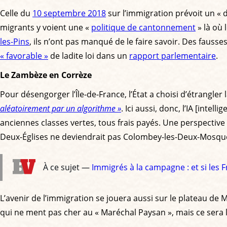
Celle du
10 septembre 2018
sur l’immigration prévoit un « d
migrants y voient une «
politique de cantonnement
» là où 
les-Pins
, ils n’ont pas manqué de le faire savoir. Des faus
« favorable »
de ladite loi dans un
rapport parlementaire
.
Le Zambèze en Corrèze
Pour désengorger l’Île-de-France, l’État a choisi d’étrangl
aléatoirement par un algorithme »
. Ici aussi, donc, l’IA [inte
anciennes classes vertes, tous frais payés. Une perspectiv
Deux-Églises ne deviendrait pas Colombey-les-Deux-Mosquée
À ce sujet —
Immigrés à la campagne : et si les F
L’avenir de l’immigration se jouera aussi sur le plateau de 
qui ne ment pas cher au « Maréchal Paysan », mais ce sera l