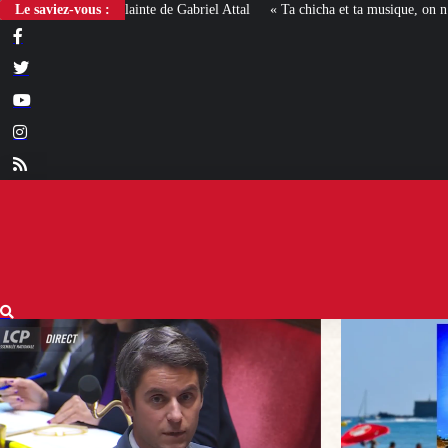
Le saviez-vous :
« Ta chicha et ta musique, on n’en veut pas » : la mairie RN