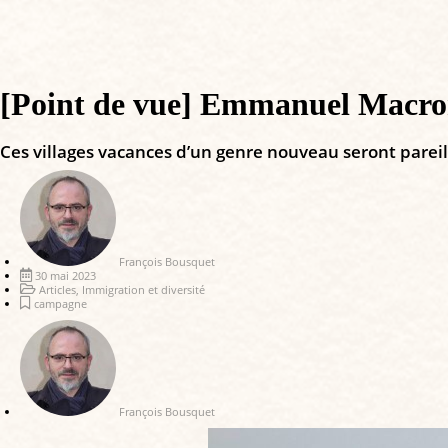
[Point de vue] Emmanuel Macron
Ces villages vacances d’un genre nouveau seront pareils
François Bousquet
30 mai 2023
Articles
,
Immigration et diversité
campagne
François Bousquet