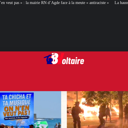
 d’Agde face à la meute « antiraciste »
La hausse de la taxe attentat va augm