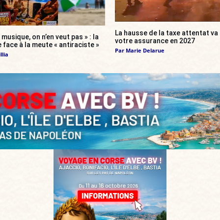
La hausse de la taxe attentat v
 musique, on n’en veut pas » : la
votre assurance en 2027
 face à la meute « antiraciste »
Par
Marie Delarue
llia