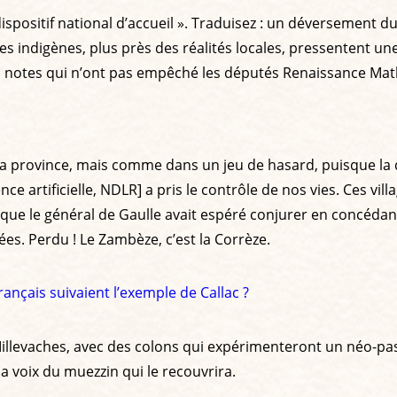
ispositif national d’accueil ». Traduisez : un déversement d
les indigènes, plus près des réalités locales, pressentent u
ses notes qui n’ont pas empêché les députés Renaissance Mat
er la province, mais comme dans un jeu de hasard, puisque l
lligence artificielle, NDLR] a pris le contrôle de nos vies. Ces
e que le général de Gaulle avait espéré conjurer en concéda
s. Perdu ! Le Zambèze, c’est la Corrèze.
rançais suivaient l’exemple de Callac ?
Millevaches, avec des colons qui expérimenteront un néo-past
a voix du muezzin qui le recouvrira.