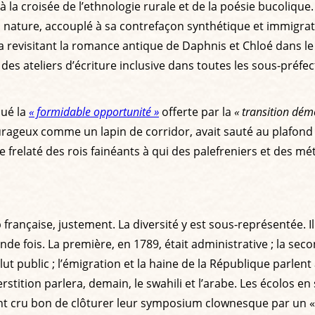
 la croisée de l’ethnologie rurale et de la poésie bucolique
 la nature, accouplé à sa contrefaçon synthétique et immigra
a revisitant la romance antique de Daphnis et Chloé dans l
 des ateliers d’écriture inclusive dans toutes les sous-préfec
qué la
« formidable opportunité »
offerte par la
« transition dé
urageux comme un lapin de corridor, avait sauté au plafond
e frelaté des rois fainéants à qui des palefreniers et des mét
 française, justement. La diversité y est sous-représentée. I
nde fois. La première, en 1789, était administrative ; la se
 public ; l’émigration et la haine de la République parlent al
rstition parlera, demain, le swahili et l’arabe. Les écolos e
aient cru bon de clôturer leur symposium clownesque par un 