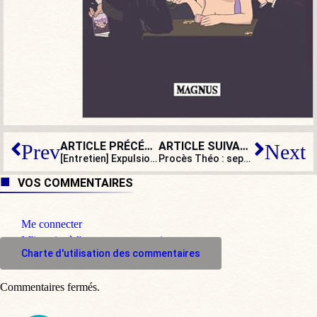
ARTICLE PRÉCÉDENT
ARTICLE SUIVANT
Prev
Next
[Entretien] Expulsions d’étrangers : peut-on s’affranchir de la CEDH ?
Procès Théo : sept ans d’hystérie contre les policiers
VOS COMMENTAIRES
Me connecter
M'inscrire à l'espace commentaire
Charte d'utilisation des commentaires
Commentaires fermés.