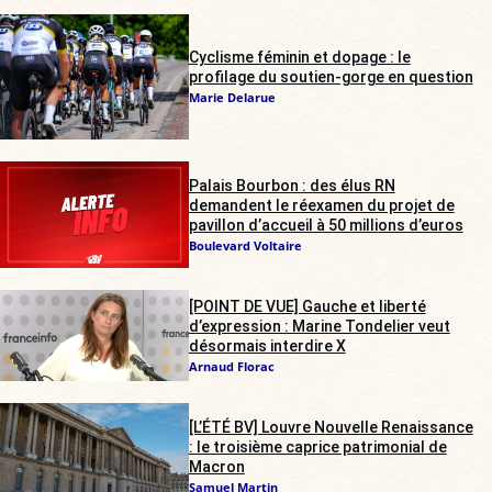
Cyclisme féminin et dopage : le
profilage du soutien-gorge en question
Marie Delarue
Palais Bourbon : des élus RN
demandent le réexamen du projet de
pavillon d’accueil à 50 millions d’euros
Boulevard Voltaire
[POINT DE VUE] Gauche et liberté
d’expression : Marine Tondelier veut
désormais interdire X
Arnaud Florac
[L’ÉTÉ BV] Louvre Nouvelle Renaissance
: le troisième caprice patrimonial de
Macron
Samuel Martin