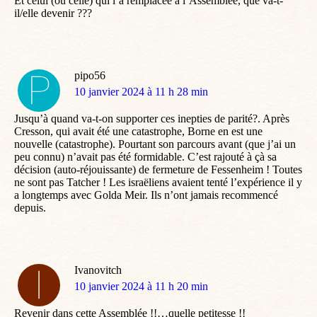
Et celui (ou celle) qui l’a remplacée à l’Assemblée, que va-t-
il/elle devenir ???
pipo56
dit
10 janvier 2024 à 11 h 28 min
:
Jusqu’à quand va-t-on supporter ces inepties de parité?. Après
Cresson, qui avait été une catastrophe, Borne en est une
nouvelle (catastrophe). Pourtant son parcours avant (que j’ai un
peu connu) n’avait pas été formidable. C’est rajouté à çà sa
décision (auto-réjouissante) de fermeture de Fessenheim ! Toutes
ne sont pas Tatcher ! Les israëliens avaient tenté l’expérience il y
a longtemps avec Golda Meir. Ils n’ont jamais recommencé
depuis.
Ivanovitch
dit
10 janvier 2024 à 11 h 20 min
:
Revenir dans cette Assemblée !!…quelle petitesse !!