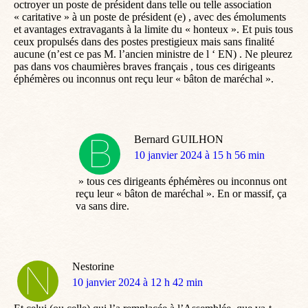
octroyer un poste de président dans telle ou telle association
« caritative » à un poste de président (e) , avec des émoluments
et avantages extravagants à la limite du « honteux ». Et puis tous
ceux propulsés dans des postes prestigieux mais sans finalité
aucune (n’est ce pas M. l’ancien ministre de l ‘ EN) . Ne pleurez
pas dans vos chaumières braves français , tous ces dirigeants
éphémères ou inconnus ont reçu leur « bâton de maréchal ».
Bernard GUILHON
dit
10 janvier 2024 à 15 h 56 min
:
» tous ces dirigeants éphémères ou inconnus ont
reçu leur « bâton de maréchal ». En or massif, ça
va sans dire.
Nestorine
dit
10 janvier 2024 à 12 h 42 min
: