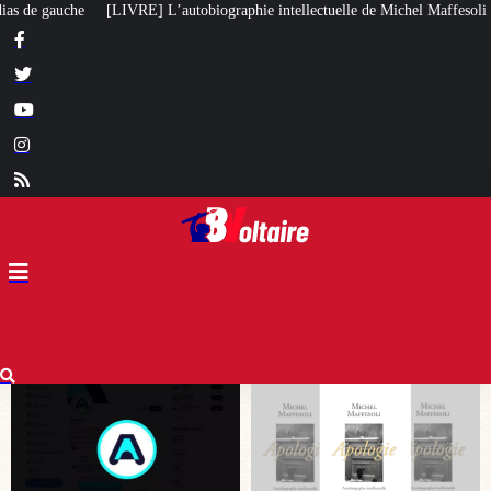
phie intellectuelle de Michel Maffesoli
Pour regagner son influence en Af