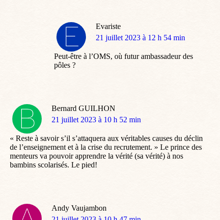
Evariste
dit
21 juillet 2023 à 12 h 54 min
:
Peut-être à l’OMS, où futur ambassadeur des
pôles ?
Bernard GUILHON
dit
21 juillet 2023 à 10 h 52 min
:
« Reste à savoir s’il s’attaquera aux véritables causes du déclin
de l’enseignement et à la crise du recrutement. » Le prince des
menteurs va pouvoir apprendre la vérité (sa vérité) à nos
bambins scolarisés. Le pied!
Andy Vaujambon
dit
21 juillet 2023 à 10 h 47 min