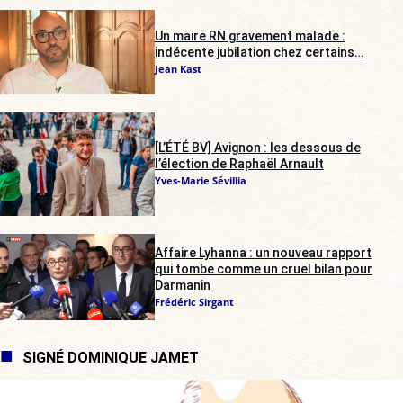
Un maire RN gravement malade :
indécente jubilation chez certains…
Jean Kast
[L’ÉTÉ BV] Avignon : les dessous de
l’élection de Raphaël Arnault
Yves-Marie Sévillia
Affaire Lyhanna : un nouveau rapport
qui tombe comme un cruel bilan pour
Darmanin
Frédéric Sirgant
SIGNÉ DOMINIQUE JAMET