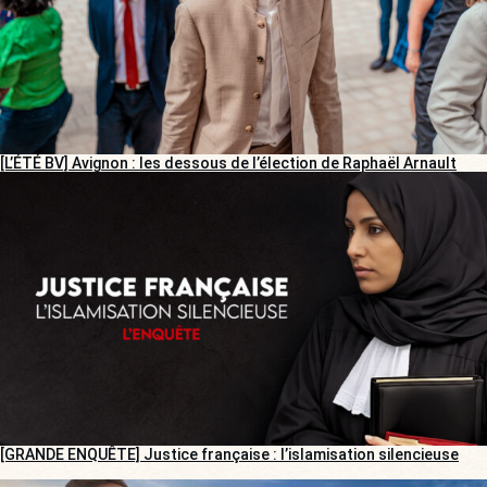
[L’ÉTÉ BV] Avignon : les dessous de l’élection de Raphaël Arnault
[GRANDE ENQUÊTE] Justice française : l’islamisation silencieuse