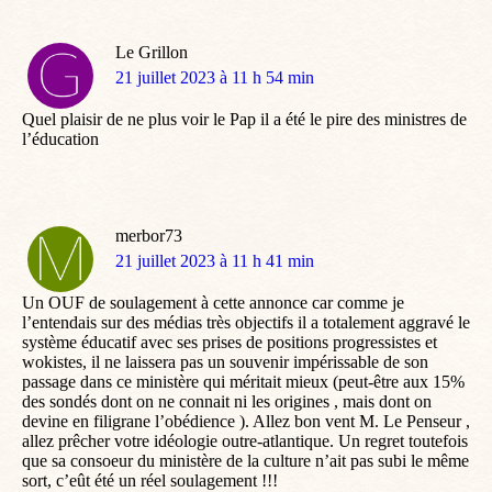
Le Grillon
dit
21 juillet 2023 à 11 h 54 min
:
Quel plaisir de ne plus voir le Pap il a été le pire des ministres de
l’éducation
merbor73
dit
21 juillet 2023 à 11 h 41 min
:
Un OUF de soulagement à cette annonce car comme je
l’entendais sur des médias très objectifs il a totalement aggravé le
système éducatif avec ses prises de positions progressistes et
wokistes, il ne laissera pas un souvenir impérissable de son
passage dans ce ministère qui méritait mieux (peut-être aux 15%
des sondés dont on ne connait ni les origines , mais dont on
devine en filigrane l’obédience ). Allez bon vent M. Le Penseur ,
allez prêcher votre idéologie outre-atlantique. Un regret toutefois
que sa consoeur du ministère de la culture n’ait pas subi le même
sort, c’eût été un réel soulagement !!!