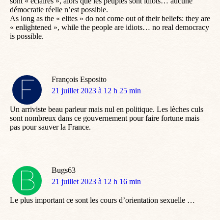
sont « éclairés », alors que les peuples sont idiots… aucune
démocratie réelle n’est possible.
As long as the « elites » do not come out of their beliefs: they are
« enlightened », while the people are idiots… no real democracy
is possible.
François Esposito
dit
21 juillet 2023 à 12 h 25 min
:
Un arriviste beau parleur mais nul en politique. Les lèches culs
sont nombreux dans ce gouvernement pour faire fortune mais
pas pour sauver la France.
Bugs63
dit
21 juillet 2023 à 12 h 16 min
:
Le plus important ce sont les cours d’orientation sexuelle …