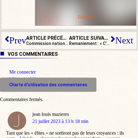
ARTICLE PRÉCÉDENT
ARTICLE SUIVANT
Prev
Next
Commission nationale du débat public : un organe inconnu et inutile ?
Remaniement : « C’est peut-être un détail pour vous… »
VOS COMMENTAIRES
Me connecter
M'inscrire à l'espace commentaire
Charte d'utilisation des commentaires
Commentaires fermés.
jean louis mazieres
dit
21 juillet 2023 à 13 h 18 min
:
Tant que les « élites » ne sortiront pas de leurs croyances : ils