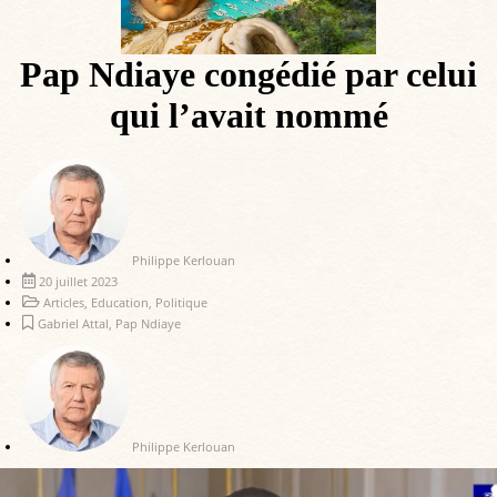
Pap Ndiaye congédié par celui
qui l’avait nommé
Philippe Kerlouan
20 juillet 2023
Articles
,
Education
,
Politique
Gabriel Attal
,
Pap Ndiaye
Philippe Kerlouan