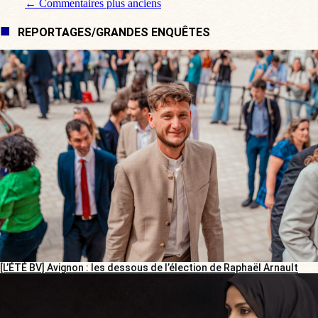
Navigation de commentaire
← Commentaires plus anciens
REPORTAGES/GRANDES ENQUÊTES
[L’ÉTÉ BV] Avignon : les dessous de l’élection de Raphaël Arnault