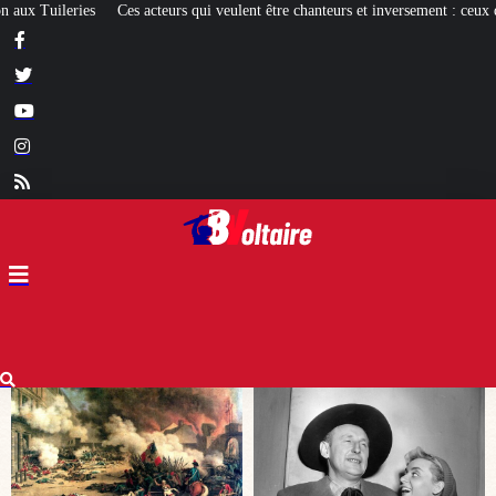
lent être chanteurs et inversement : ceux qui réussissent et les autres
[EXPO] 