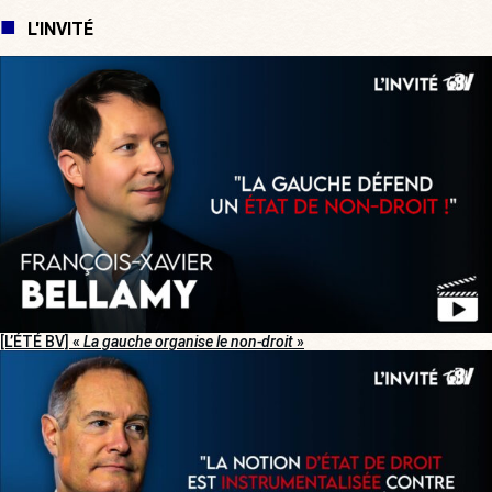
L'INVITÉ
[L’ÉTÉ BV] «
La gauche organise le non-droit
»