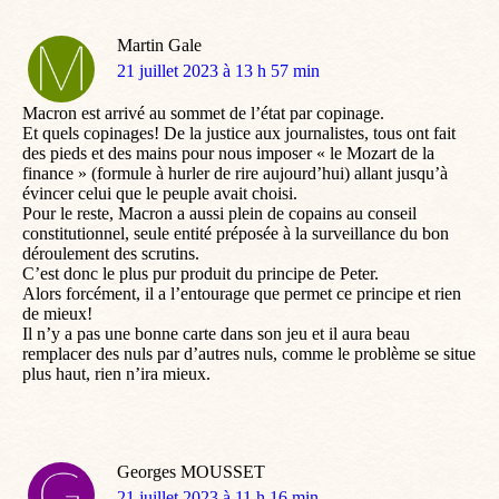
Martin Gale
dit
21 juillet 2023 à 13 h 57 min
:
Macron est arrivé au sommet de l’état par copinage.
Et quels copinages! De la justice aux journalistes, tous ont fait
des pieds et des mains pour nous imposer « le Mozart de la
finance » (formule à hurler de rire aujourd’hui) allant jusqu’à
évincer celui que le peuple avait choisi.
Pour le reste, Macron a aussi plein de copains au conseil
constitutionnel, seule entité préposée à la surveillance du bon
déroulement des scrutins.
C’est donc le plus pur produit du principe de Peter.
Alors forcément, il a l’entourage que permet ce principe et rien
de mieux!
Il n’y a pas une bonne carte dans son jeu et il aura beau
remplacer des nuls par d’autres nuls, comme le problème se situe
plus haut, rien n’ira mieux.
Georges MOUSSET
dit
21 juillet 2023 à 11 h 16 min