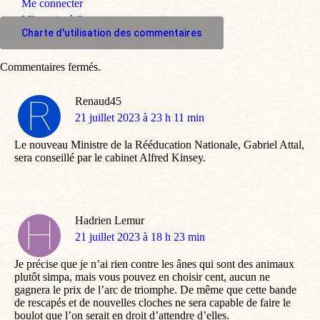
Me connecter
M'inscrire à l'espace commentaire
Charte d'utilisation des commentaires
Commentaires fermés.
Renaud45
dit
21 juillet 2023 à 23 h 11 min
:
Le nouveau Ministre de la Rééducation Nationale, Gabriel Attal,
sera conseillé par le cabinet Alfred Kinsey.
Hadrien Lemur
dit
21 juillet 2023 à 18 h 23 min
:
Je précise que je n’ai rien contre les ânes qui sont des animaux
plutôt simpa, mais vous pouvez en choisir cent, aucun ne
gagnera le prix de l’arc de triomphe. De même que cette bande
de rescapés et de nouvelles cloches ne sera capable de faire le
boulot que l’on serait en droit d’attendre d’elles.