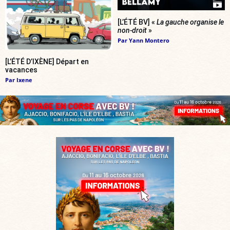
[L’ÉTÉ BV] «
La gauche organise le
non-droit
»
Par
Yann Montero
[L’ÉTÉ D’IXÈNE] Départ en
vacances
Par
Ixene