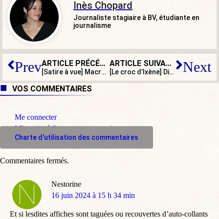
Inès Chopard
Journaliste stagiaire à BV, étudiante en
journalisme
ARTICLE PRÉCÉDENT
ARTICLE SUIVANT
Prev
Next
[Satire à vue] Macron pronostique un vote pour sauver les Jeux olympiques
[Le croc d’Ixène] Dissolution : Macron contemple son œuvre
VOS COMMENTAIRES
Me connecter
M'inscrire à l'espace commentaire
Charte d'utilisation des commentaires
Commentaires fermés.
Nestorine
dit
16 juin 2024 à 15 h 34 min
:
Et si lesdites affiches sont taguées ou recouvertes d’auto-collants