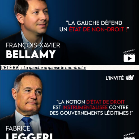
[L’ÉTÉ BV] «
La gauche organise le non-droit
»