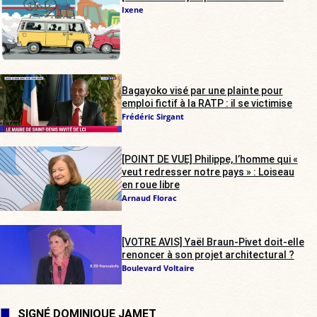
Ixene
Bagayoko visé par une plainte pour
emploi fictif à la RATP : il se victimise
Frédéric Sirgant
[POINT DE VUE] Philippe, l’homme qui «
veut redresser notre pays » : Loiseau
en roue libre
Arnaud Florac
[VOTRE AVIS] Yaël Braun-Pivet doit-elle
renoncer à son projet architectural ?
Boulevard Voltaire
SIGNÉ DOMINIQUE JAMET