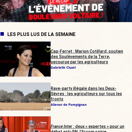
LES PLUS LUS DE LA SEMAINE
Cap-Ferret : Marion Cotillard, soutien
des Soulèvements de la Terre,
secourue par les agriculteurs
Gabrielle Cluzel
Rave-party illégale dans les Deux-
Sèvres : les agriculteurs sur tous les
fronts
Alienor de Pompignan
France Inter
: deux « expertes » pour un
débat anti-RN, l’Arcom saisie