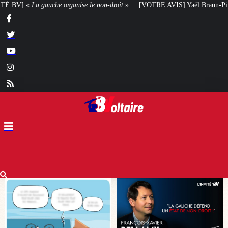
droit
»
[VOTRE AVIS] Yaël Braun-Pivet doit-elle renoncer à son projet archi