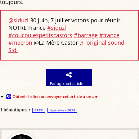
toujours.
@siduzl
30 juin, 7 juillet votons pour réunir
NOTRE France
#siduzl
#coucoulespetitscastors
#barrage
#france
#macron
@La Mère Castor
♬ original sound -
Sid ‍
Partager cet article
Obtenir le lien ou envoyer cet article à un ami
Thématiques :
RATP
législatives 2024