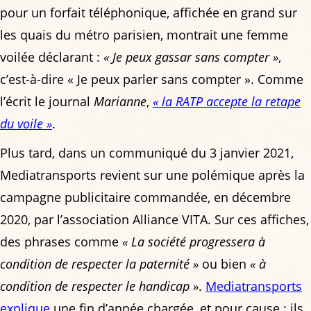
pour un forfait téléphonique, affichée en grand sur
les quais du métro parisien, montrait une femme
voilée déclarant :
« Je peux gassar sans compter »
,
c’est-à-dire « Je peux parler sans compter ». Comme
l’écrit le journal
Marianne
,
« la RATP accepte la retape
du voile »
.
Plus tard, dans un communiqué du 3 janvier 2021,
Mediatransports revient sur une polémique après la
campagne publicitaire commandée, en décembre
2020, par l’association Alliance VITA. Sur ces affiches,
des phrases comme
« La société progressera à
condition de respecter la paternité »
ou bien
« à
condition de respecter le handicap »
.
Mediatransports
explique
une fin d’année chargée, et pour cause : ils