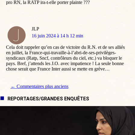
pro RN, la RATP ira-t-elle porter plainte ???
JLP
dit
16 juin 2024 à 14 h 12 min
:
Cela doit rappeler qu’en cas de victoire du R.N. et de ses alliés
en juillet, la France-qui-travaille-à-l’abri-de-ses-privilèges-
syndicaux (Ratp, Sncf, contrôleurs du ciel, etc.) va bloquer le
pays. Bref, j’attends les J.O. avec impatience ! La seule bonne
chose serait que France Inter aussi se mette en grève…
Navigation de commentaire
← Commentaires plus anciens
REPORTAGES/GRANDES ENQUÊTES