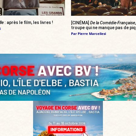
lle
: après le film, les livres !
[CINÉMA]
De la Comédie-Française
troupe qui ne manque pas de pi
t
Par
Pierre Marcellesi