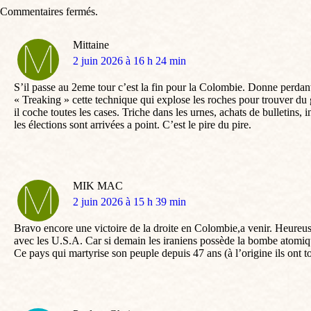
Commentaires fermés.
Mittaine
dit
2 juin 2026 à 16 h 24 min
:
S’il passe au 2eme tour c’est la fin pour la Colombie. Donne perdant 
« Treaking » cette technique qui explose les roches pour trouver du g
il coche toutes les cases. Triche dans les urnes, achats de bulletins
les élections sont arrivées a point. C’est le pire du pire.
MIK MAC
dit
2 juin 2026 à 15 h 39 min
:
Bravo encore une victoire de la droite en Colombie,a venir. Heureu
avec les U.S.A. Car si demain les iraniens possède la bombe atomiqu
Ce pays qui martyrise son peuple depuis 47 ans (à l’origine ils ont to