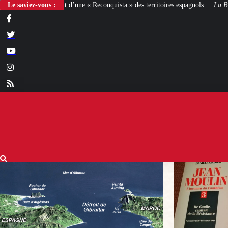
e « Reconquista » des territoires espagnols
Le saviez-vous :
La Bataille de Gaulle
: après le 