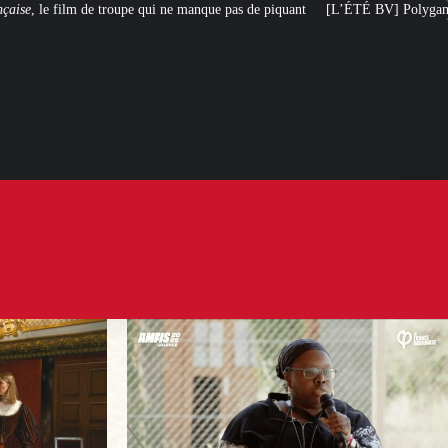
ui ne manque pas de piquant
[L’ÉTÉ BV] Polygamie : quand la vérité sort de 