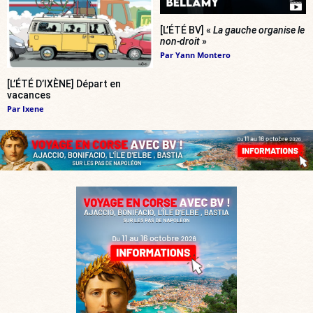
[L’ÉTÉ BV] «
La gauche organise le
non-droit
»
Par
Yann Montero
[L’ÉTÉ D’IXÈNE] Départ en
vacances
Par
Ixene