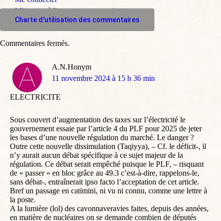
M'inscrire à l'espace commentaire
Charte d'utilisation des commentaires
Commentaires fermés.
A.N.Honym
dit
11 novembre 2024 à 15 h 36 min
:
ELECTRICITE
Sous couvert d’augmentation des taxes sur l’électricité le
gouvernement essaie par l’article 4 du PLF pour 2025 de jeter
les bases d’une nouvelle régulation du marché. Le danger ?
Outre cette nouvelle dissimulation (Taqiyya), – Cf. le déficit-, il
n’y aurait aucun débat spécifique à ce sujet majeur de la
régulation. Ce débat serait empêché puisque le PLF, – risquant
de « passer » en bloc grâce au 49.3 c’est-à-dire, rappelons-le,
sans débat-, entraînerait ipso facto l’acceptation de cet article.
Bref un passage en catimini, ni vu ni connu, comme une lettre à
la poste.
A la lumière (lol) des cavonnaveravies faites, depuis des années,
en matière de nucléaires on se demande combien de députés