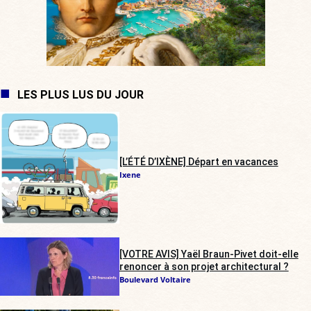
LES PLUS LUS DU JOUR
[L’ÉTÉ D’IXÈNE] Départ en vacances
Ixene
[VOTRE AVIS] Yaël Braun-Pivet doit-elle
renoncer à son projet architectural ?
Boulevard Voltaire