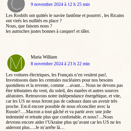
dit
9 novembre 2024 à 12 h 25 min
:
Les Rosbifs ont quittés le navire fantôme et pourrrri , les Ricains
ont virés les nullités en place ?
Nous, que faisons nous ?
les autruches justes bonnes à casquer! et râler.
Maria William
dit
8 novembre 2024 à 23 h 22 min
:
Les voitures électriques, les Français n’en veulent pas!,
Investissons dans les centrales nucléaires pour nos besoins
quotidiens et la revente, comme …avant… Nous ne devons pas
être tributaires du vent, du soleil, des marées et autres sources
aléatoires. Retrouvons notre indépendance énergétique, et vite,
car les US ne nous feront pas de cadeaux dans un avenir très
proche. Est-il encore possible de nous réconcilier avec la
Russie?….Macron a tout gâché et va partir avec une jolie
indemnité et retraite plus que confortable, et nous?…Nous
devrons encore aider l’Ukraine plus qu’avant car les US ne les
aideront plus….Je m’arrête là…