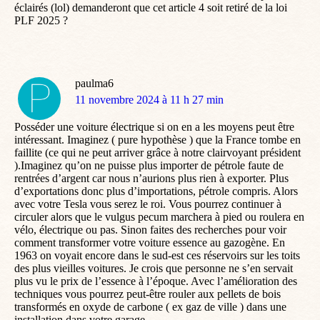
éclairés (lol) demanderont que cet article 4 soit retiré de la loi
PLF 2025 ?
paulma6
dit
11 novembre 2024 à 11 h 27 min
:
Posséder une voiture électrique si on en a les moyens peut être
intéressant. Imaginez ( pure hypothèse ) que la France tombe en
faillite (ce qui ne peut arriver grâce à notre clairvoyant président
).Imaginez qu’on ne puisse plus importer de pétrole faute de
rentrées d’argent car nous n’aurions plus rien à exporter. Plus
d’exportations donc plus d’importations, pétrole compris. Alors
avec votre Tesla vous serez le roi. Vous pourrez continuer à
circuler alors que le vulgus pecum marchera à pied ou roulera en
vélo, électrique ou pas. Sinon faites des recherches pour voir
comment transformer votre voiture essence au gazogène. En
1963 on voyait encore dans le sud-est ces réservoirs sur les toits
des plus vieilles voitures. Je crois que personne ne s’en servait
plus vu le prix de l’essence à l’époque. Avec l’amélioration des
techniques vous pourrez peut-être rouler aux pellets de bois
transformés en oxyde de carbone ( ex gaz de ville ) dans une
installation dans votre garage.