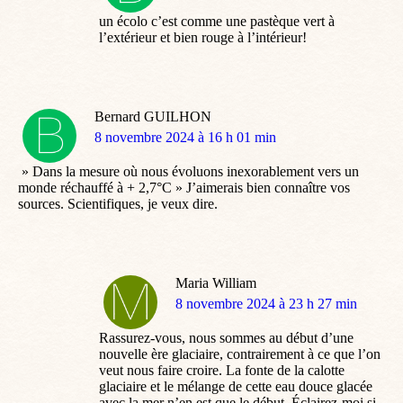
:
un écolo c’est comme une pastèque vert à
l’extérieur et bien rouge à l’intérieur!
Bernard GUILHON
dit
8 novembre 2024 à 16 h 01 min
:
» Dans la mesure où nous évoluons inexorablement vers un
monde réchauffé à + 2,7°C » J’aimerais bien connaître vos
sources. Scientifiques, je veux dire.
Maria William
dit
8 novembre 2024 à 23 h 27 min
:
Rassurez-vous, nous sommes au début d’une
nouvelle ère glaciaire, contrairement à ce que l’on
veut nous faire croire. La fonte de la calotte
glaciaire et le mélange de cette eau douce glacée
avec la mer n’en est que le début. Éclairez-moi si