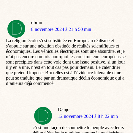
dbrun
dit
8 novembre 2024 à 21 h 50 min
:
La religion écolo s’est substituée en Europe au réalisme et
s’appuie sur une négation obstinée de réalités scientifiques et
économiques. Les véhicules électriques sont une absurdité, et je
n’ai pas encore compris pourquoi les constructeurs européens se
sont précipités dans cette voie dont une issue positive, si un jour
il y en a une, n’est en tout cas pas pour demain. Le calendrier
que prétend imposer Bruxelles est à l’évidence intenable et ne
peut se traduire que par un dramatique déclin économique qui a
d’ailleurs déjà commencé.
Danjo
dit
12 novembre 2024 à 8 h 22 min
:
c’est une façon de soumettre le peuple avec leurs
délire d’écologie punitive comme leurs décisions