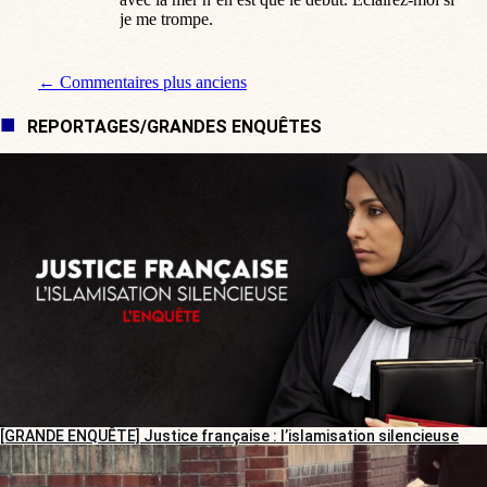
je me trompe.
Navigation de commentaire
← Commentaires plus anciens
REPORTAGES/GRANDES ENQUÊTES
[GRANDE ENQUÊTE] Justice française : l’islamisation silencieuse