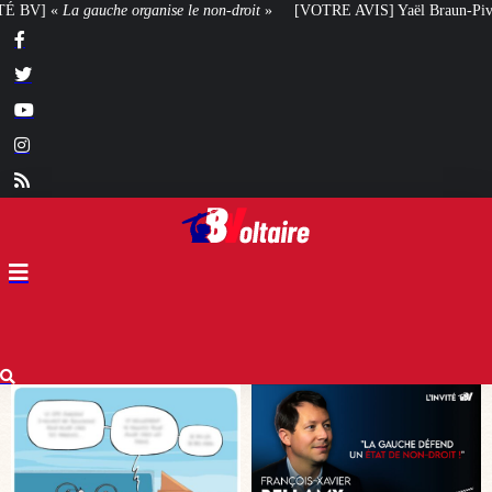
roit
»
[VOTRE AVIS] Yaël Braun-Pivet doit-elle renoncer à son projet archi