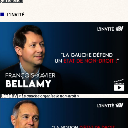
qui foudroie
L'INVITÉ
[L’ÉTÉ BV] «
La gauche organise le non-droit
»