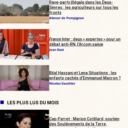
Rave-party illégale dans les Deux-
Sèvres : les agriculteurs sur tous les
fronts
Alienor de Pompignan
France Inter
: deux « expertes » pour un
débat anti-RN, l’Arcom saisie
Jean Kast
Bilal Hassani et Lena Situations : les
enfants cachés d’Emmanuel Macron ?
Nicolas Gauthier
LES PLUS LUS DU MOIS
Cap-Ferret : Marion Cotillard, soutien
des Soulèvements de la Terre,