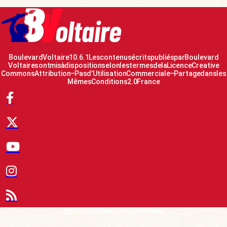
Boulevard Voltaire 10.6.1 Les contenus écrits publiés par Boulevard
Voltaire sont mis à disposition selon les termes de la Licence Creative
Commons Attribution – Pas d’Utilisation Commerciale – Partage dans les
Mêmes Conditions 2.0 France
© 2007-2026 Boulevard Voltaire