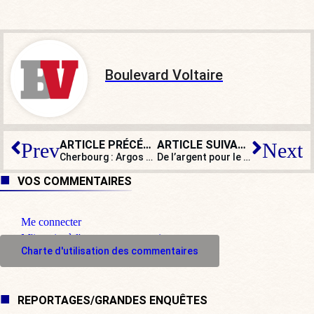
Boulevard Voltaire
ARTICLE PRÉCÉDENT
ARTICLE SUIVANT
Prev
Next
Cherbourg : Argos dénonce le viol. Le maire et le préfet dénoncent… Argos
De l’argent pour le patrimoine religieux : bravo, mais quel est le plan ?
VOS COMMENTAIRES
Me connecter
M'inscrire à l'espace commentaire
Charte d'utilisation des commentaires
REPORTAGES/GRANDES ENQUÊTES