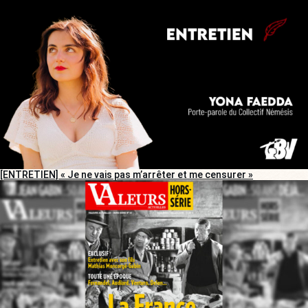
[ENTRETIEN] « Je ne vais pas m’arrêter et me censurer »