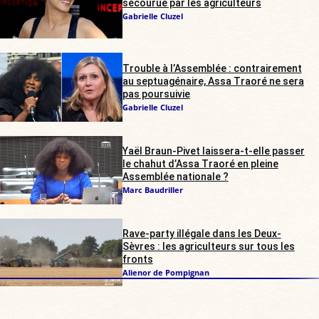
secourue par les agriculteurs
Gabrielle Cluzel
Trouble à l’Assemblée : contrairement
au septuagénaire, Assa Traoré ne sera
pas poursuivie
Gabrielle Cluzel
Yaël Braun-Pivet laissera-t-elle passer
le chahut d’Assa Traoré en pleine
Assemblée nationale ?
Marc Baudriller
Rave-party illégale dans les Deux-
Sèvres : les agriculteurs sur tous les
fronts
Alienor de Pompignan