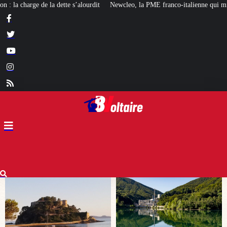
it
Newcleo, la PME franco-italienne qui mise sur l’avenir du « mini nucléai