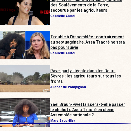
des Soulèvements de la Terre,
secourue par les agriculteurs
Gabrielle Cluzel
Trouble à l’Assemblée : contrairement
au septuagénaire, Assa Traoré ne sera
pas poursuivie
Gabrielle Cluzel
Rave-party illégale dans les Deux-
Sèvres : les agriculteurs sur tous les
fronts
Alienor de Pompignan
Yaël Braun-Pivet laissera-t-elle passer
le chahut d’Assa Traoré en pleine
Assemblée nationale ?
Marc Baudriller