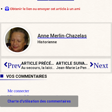
Obtenir le lien ou envoyer cet article à un ami
Anne Merlin-Chazelas
Historienne
ARTICLE PRÉCÉDENT
ARTICLE SUIVANT
Prev
Next
Au secours, la laïcité devient folle !
Jean-Marie Le Pen – Mennel Ibtissem, la stupidité en noir et blanc
VOS COMMENTAIRES
Me connecter
M'inscrire à l'espace commentaire
Charte d'utilisation des commentaires