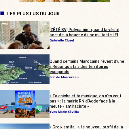
LES PLUS LUS DU JOUR
[L’ÉTÉ BV] Polygamie : quand la vérité
sort de la bouche d’une militante LFI
Gabrielle Cluzel
Quand certains Marocains rêvent d’une
« Reconquista » des territoires
espagnols
Eric de Mascureau
« Ta chicha et ta musique, on n’en veut
pas » : la mairie RN d’Agde face à la
meute « antiraciste »
Yves-Marie Sévillia
« Groix antifa ! », le nouveau profil de la