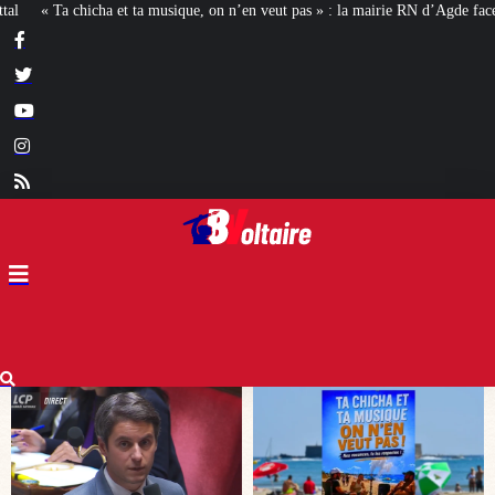
’en veut pas » : la mairie RN d’Agde face à la meute « antiraciste »
La haus