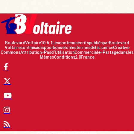
Boulevard Voltaire 10.6.1 Les contenus écrits publiés par Boulevard
Voltaire sont mis à disposition selon les termes de la Licence Creative
Commons Attribution – Pas d’Utilisation Commerciale – Partage dans les
Mêmes Conditions 2.0 France
© 2007-2026 Boulevard Voltaire