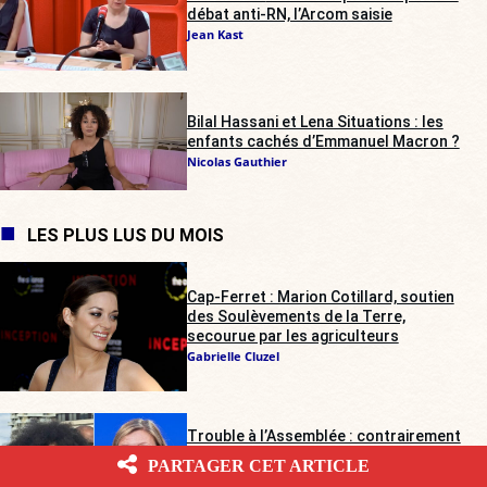
débat anti-RN, l’Arcom saisie
Jean Kast
Bilal Hassani et Lena Situations : les
enfants cachés d’Emmanuel Macron ?
Nicolas Gauthier
LES PLUS LUS DU MOIS
Cap-Ferret : Marion Cotillard, soutien
des Soulèvements de la Terre,
secourue par les agriculteurs
Gabrielle Cluzel
Trouble à l’Assemblée : contrairement
au septuagénaire, Assa Traoré ne sera
PARTAGER CET ARTICLE
pas poursuivie