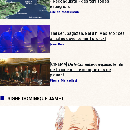
« Reconquista » des territoires
espagnols
Eric de Mascureau
Tiersen, Sagazan, Gardin, Masiero : ces
artistes ouvertement pro-LFI
Jean Kast
[CINÉMA]
De la Comédie-Française
, le film
de troupe qui ne manque pas de
piquant
Pierre Marcellesi
SIGNÉ DOMINIQUE JAMET