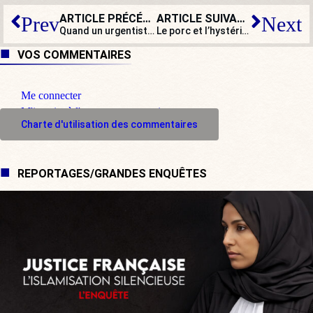
ARTICLE PRÉCÉDENT
ARTICLE SUIVANT
Prev
Next
Quand un urgentiste justifie l’agression des pompiers… parce que ce sont des militaires !
Le porc et l’hystérique : l’échec de la révolution sexuelle soixante-huitarde est consommé
VOS COMMENTAIRES
Me connecter
M'inscrire à l'espace commentaire
Charte d'utilisation des commentaires
REPORTAGES/GRANDES ENQUÊTES