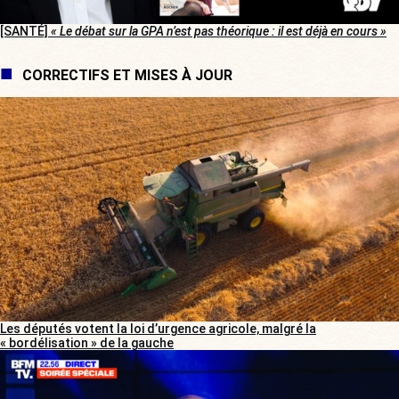
[SANTÉ]
« Le débat sur la GPA n’est pas théorique : il est déjà en cours »
CORRECTIFS ET MISES À JOUR
Les députés votent la loi d’urgence agricole, malgré la
« bordélisation » de la gauche