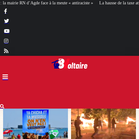
« antiraciste »
La hausse de la taxe attentat va augmenter votre assurance e