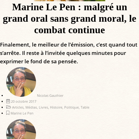
Marine Le Pen : malgré un
grand oral sans grand moral, le
combat continue
Finalement, le meilleur de l’émission, c’est quand tout
s’arrête. Il reste à l’invitée quelques minutes pour
exprimer le fond de sa pensée.
Nicolas Gauthier
20 octobre 2017
Articles
,
Médias
,
Livres
,
Histoire
,
Politique
,
Table
Marine Le Pen