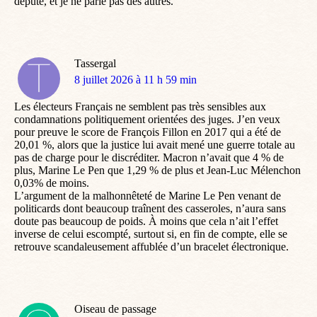
député, et je ne parle pas des autres.
Tassergal
dit
8 juillet 2026 à 11 h 59 min
:
Les électeurs Français ne semblent pas très sensibles aux
condamnations politiquement orientées des juges. J’en veux
pour preuve le score de François Fillon en 2017 qui a été de
20,01 %, alors que la justice lui avait mené une guerre totale au
pas de charge pour le discréditer. Macron n’avait que 4 % de
plus, Marine Le Pen que 1,29 % de plus et Jean-Luc Mélenchon
0,03% de moins.
L’argument de la malhonnêteté de Marine Le Pen venant de
politicards dont beaucoup traînent des casseroles, n’aura sans
doute pas beaucoup de poids. À moins que cela n’ait l’effet
inverse de celui escompté, surtout si, en fin de compte, elle se
retrouve scandaleusement affublée d’un bracelet électronique.
Oiseau de passage