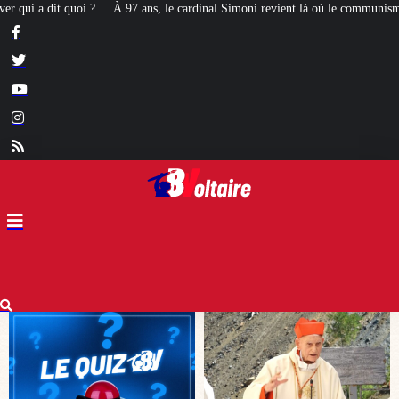
ardinal Simoni revient là où le communisme l’avait emprisonné
[STRICTEME