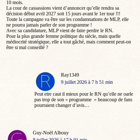
10 mois.
La cour de cassassions vient d’annoncer qu’elle rendra sa
décision début avril 2027 soit 15 jours avant le 1er tour !!!
Toute la campagne va être sur les condamnations de MLP, elle
ne pourra jamais parler de son programme !
Avec sa candidature, MLP vient de faire perdre le RN.
Pour la plus grande femme politique du siècle, mais quelle
médiocrité stratégique, elle a tout gâché, mais comment peut-on
être si mal conseillé ?
Ray1349
dit
9 juillet 2026 à 7 h 51 min
:
Peut etre caut il mieux pour le RN qu’elle ne oarle
pas trop de son » programme » beaucoup de fans
pourraient changer d’avis…
Guy-Noël Albouy
dit
8 juillet 2026 à 17 h 01 min