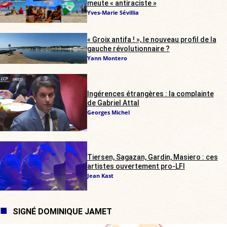
meute « antiraciste »
Yves-Marie Sévillia
« Groix antifa ! », le nouveau profil de la
gauche révolutionnaire ?
Yann Montero
Ingérences étrangères : la complainte
de Gabriel Attal
Georges Michel
Tiersen, Sagazan, Gardin, Masiero : ces
artistes ouvertement pro-LFI
Jean Kast
SIGNÉ DOMINIQUE JAMET