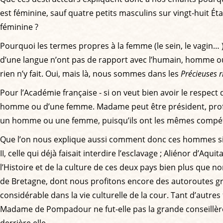
est féminine, sauf quatre petits masculins sur vingt-huit Ét
féminine ?
Pourquoi les termes propres à la femme (le sein, le vagin… ) s
d’une langue n’ont pas de rapport avec l’humain, homme ou f
rien n’y fait. Oui, mais là, nous sommes dans les
Précieuses r
Pour l’Académie française - si on veut bien avoir le respect d
homme ou d’une femme. Madame peut être président, professeu
un homme ou une femme, puisqu’ils ont les mêmes compé
Que l’on nous explique aussi comment donc ces hommes si s
II, celle qui déjà faisait interdire l’esclavage ; Aliénor d’A
l’Histoire et de la culture de ces deux pays bien plus que 
de Bretagne, dont nous profitons encore des autoroutes gra
considérable dans la vie culturelle de la cour. Tant d’autre
Madame de Pompadour ne fut-elle pas la grande conseillère d
derrière elle.