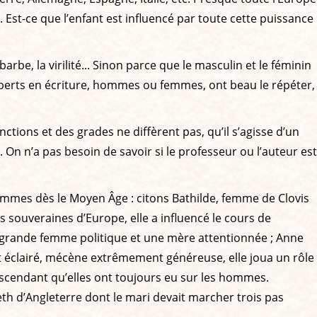
. Est-ce que l’enfant est influencé par toute cette puissance
arbe, la virilité... Sinon parce que le masculin et le féminin
experts en écriture, hommes ou femmes, ont beau le répéter,
nctions et des grades ne diffèrent pas, qu’il s’agisse d’un
On n’a pas besoin de savoir si le professeur ou l’auteur est
mmes dès le Moyen Âge : citons Bathilde, femme de Clovis
des souveraines d’Europe, elle a influencé le cours de
ne grande femme politique et une mère attentionnée ; Anne
t éclairé, mécène extrêmement généreuse, elle joua un rôle
’ascendant qu’elles ont toujours eu sur les hommes.
eth d’Angleterre dont le mari devait marcher trois pas