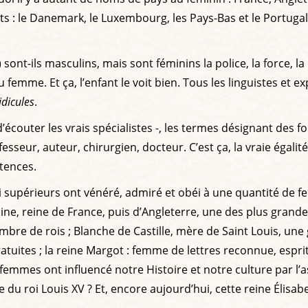
ats : le Danemark, le Luxembourg, les Pays-Bas et le Portugal
ont-ils masculins, mais sont féminins la police, la force, la b
emme. Et ça, l’enfant le voit bien. Tous les linguistes et 
idicules
.
’écouter les vrais spécialistes -, les termes désignant des fo
r, auteur, chirurgien, docteur. C’est ça, la vraie égalité. 
tences.
upérieurs ont vénéré, admiré et obéi à une quantité de fe
quitaine, reine de France, puis d’Angleterre, une des plus gran
nombre de rois ; Blanche de Castille, mère de Saint Louis, u
tuites ; la reine Margot : femme de lettres reconnue, espri
s femmes ont influencé notre Histoire et notre culture par l
u roi Louis XV ? Et, encore aujourd’hui, cette reine Élisab