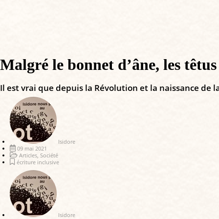
Malgré le bonnet d’âne, les têtus 
Il est vrai que depuis la Révolution et la naissance d
Isidore
09 mai 2021
Articles
,
Société
écriture inclusive
Isidore