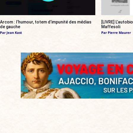
Arcom : l’humour, totem d’impunité des médias
[LIVRE] L’autobi
de gauche
Maffesoli
Par
Jean Kast
Par
Pierre Maurer