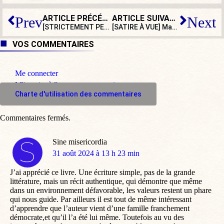
ARTICLE PRÉCÉDENT
ARTICLE SUIVANT
Prev
Next
[STRICTEMENT PERSONNEL] Le tribunal de Deauville
[SATIRE À VUE] Matignon : Ségolène Royal postule mollement
VOS COMMENTAIRES
Me connecter
M'inscrire à l'espace commentaire
Charte d'utilisation des commentaires
Commentaires fermés.
Sine misericordia
dit
31 août 2024 à 13 h 23 min
:
J’ai apprécié ce livre. Une écriture simple, pas de la grande
littérature, mais un récit authentique, qui démontre que même
dans un environnement défavorable, les valeurs restent un phare
qui nous guide. Par ailleurs il est tout de même intéressant
d’apprendre que l’auteur vient d’une famille franchement
démocrate,et qu’il l’a été lui même. Toutefois au vu des