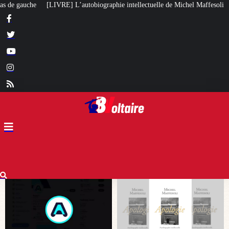
phie intellectuelle de Michel Maffesoli
Pour regagner son influence en Afr