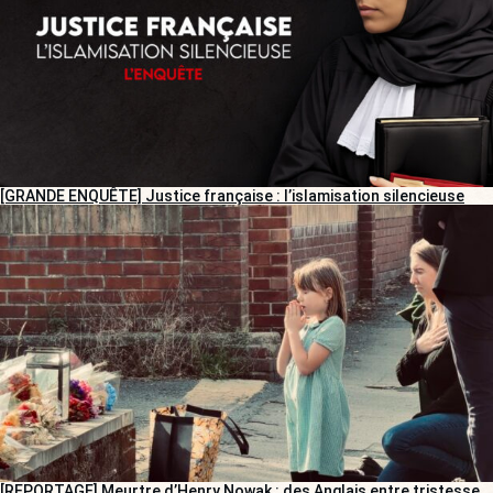
[GRANDE ENQUÊTE] Justice française : l’islamisation silencieuse
[REPORTAGE] Meurtre d’Henry Nowak : des Anglais entre tristesse