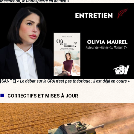
Mélenchon, le Robespierre en keffieh »
[SANTÉ]
« Le débat sur la GPA n’est pas théorique : il est déjà en cours »
CORRECTIFS ET MISES À JOUR