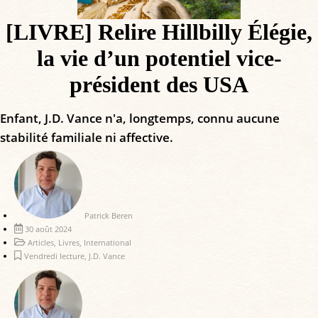
[LIVRE] Relire Hillbilly Élégie,
la vie d’un potentiel vice-
président des USA
Enfant, J.D. Vance n'a, longtemps, connu aucune
stabilité familiale ni affective.
Patrick Beren
30 août 2024
Articles
,
Livres
,
International
Vendredi lecture
,
J.D. Vance