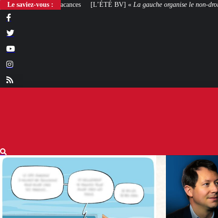
Le saviez-vous :
[L’ÉTÉ BV] «
La gauche organise le non-droit
»
[VOTRE AVIS] Yaël Bra