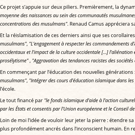
Ce projet s’appuie sur deux piliers. Premièrement, la dy
moyenne des naissances au sein des communautés musulmanes dé
concentrations des musulmans"
. Renaud Camus appréciera san
Et la réislamisation de ces derniers ainsi que ses corollaires,
musulmans"
,
"L’engagement à respecter les commandements d’
occidentaux et l’impact de la culture occidentale […] l’aliénation et
prosélytisme"
,
"Aggravation des tendances racistes des sociétés 
En commençant par l’éducation des nouvelles générations 
musulmans"
,
"Intégrer des cours d’éducation islamique dans les
l’école.
Le tout financé par
"le fonds islamique d’aide à l’action cultur
par les États et consentis par l’Union européenne et le Conseil de
Loin de moi l’idée de vouloir leur jeter la pierre : étendre sa
plus profondément ancrés dans l’inconscient humain. En reva