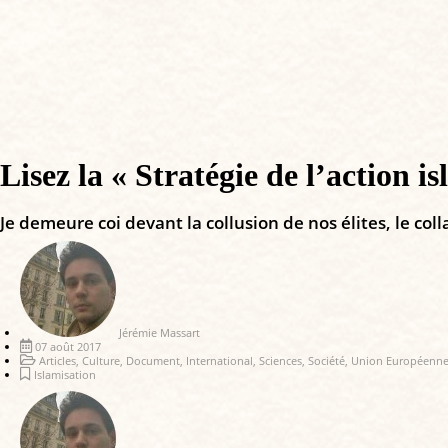
Lisez la « Stratégie de l’action 
Je demeure coi devant la collusion de nos élites, le c
Jérémie Massart
07 août 2017
Articles
,
Culture
,
Document
,
International
,
Sciences
,
Société
,
Union Européenn
Islamisation