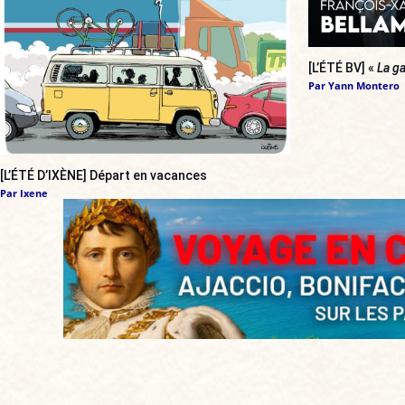
[L’ÉTÉ BV] «
La ga
Par
Yann Montero
[L’ÉTÉ D’IXÈNE] Départ en vacances
Par
Ixene