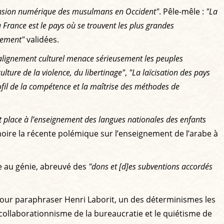
ension numérique des musulmans en Occident"
. Pêle-mêle :
"La
 France est le pays où se trouvent les plus grandes
ement"
validées.
alignement culturel menace sérieusement les peuples
ture de la violence, du libertinage"
,
"La laïcisation des pays
ofil de la compétence et la maîtrise des méthodes de
lace à l’enseignement des langues nationales des enfants
oire la récente polémique sur l’enseignement de l’arabe à
ire au génie, abreuvé des
"dons et [d]es subventions accordés
our paraphraser Henri Laborit, un des déterminismes les
collaborationnisme de la bureaucratie et le quiétisme de