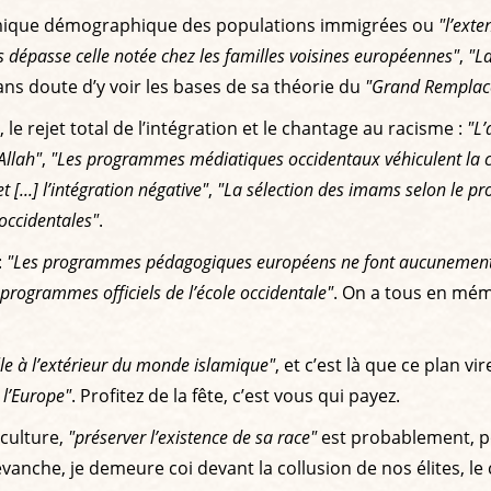
namique démographique des populations immigrées ou
"l’ext
passe celle notée chez les familles voisines européennes"
,
"La
s doute d’y voir les bases de sa théorie du
"Grand Remplac
 le rejet total de l’intégration et le chantage au racisme :
"L’
Allah"
,
"Les programmes médiatiques occidentaux véhiculent la cul
 [...] l’intégration négative"
,
"La sélection des imams selon le pr
occidentales"
.
:
"Les programmes pédagogiques européens ne font aucunement p
 programmes officiels de l’école occidentale"
. On a tous en mém
elle à l’extérieur du monde islamique"
, et c’est là que ce plan v
 l’Europe"
. Profitez de la fête, c’est vous qui payez.
 culture,
"préserver l’existence de sa race"
est probablement, p
nche, je demeure coi devant la collusion de nos élites, le 