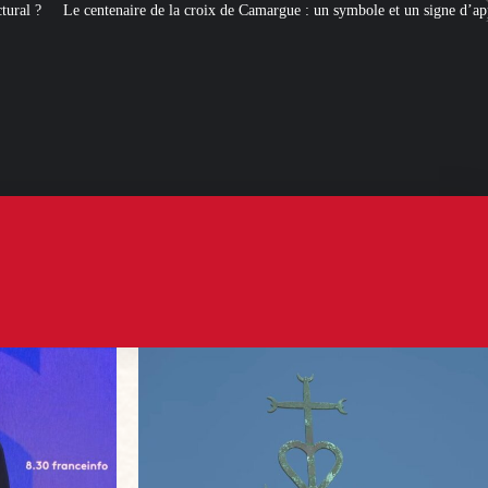
a croix de Camargue : un symbole et un signe d’appartenance
[ROMANS D’