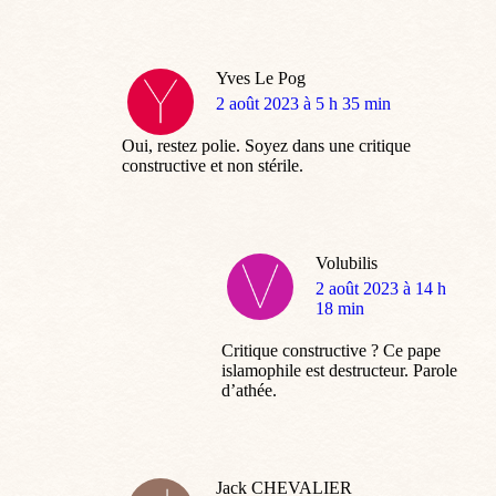
Yves Le Pog
dit
2 août 2023 à 5 h 35 min
:
Oui, restez polie. Soyez dans une critique
constructive et non stérile.
Volubilis
dit
2 août 2023 à 14 h
:
18 min
Critique constructive ? Ce pape
islamophile est destructeur. Parole
d’athée.
Jack CHEVALIER