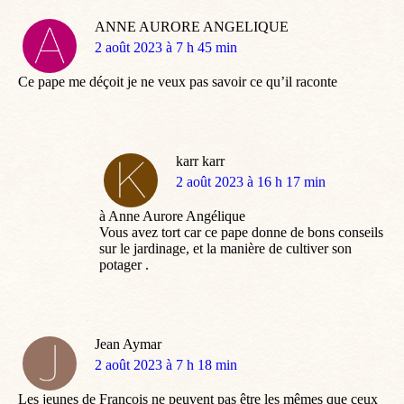
ANNE AURORE ANGELIQUE
dit
2 août 2023 à 7 h 45 min
:
Ce pape me déçoit je ne veux pas savoir ce qu’il raconte
karr karr
dit
2 août 2023 à 16 h 17 min
:
à Anne Aurore Angélique
Vous avez tort car ce pape donne de bons conseils
sur le jardinage, et la manière de cultiver son
potager .
Jean Aymar
dit
2 août 2023 à 7 h 18 min
:
Les jeunes de François ne peuvent pas être les mêmes que ceux