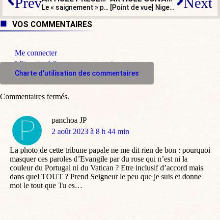
Prev
Next
Le « saignement » prétendu des journalistes du JDD : une fiction démasquée !
[Point de vue] Niger : le putsch pro-russe vire déjà à la dictature politique
VOS COMMENTAIRES
Me connecter
M'inscrire à l'espace commentaire
Charte d'utilisation des commentaires
Commentaires fermés.
panchoa JP
dit
2 août 2023 à 8 h 44 min
:
La photo de cette tribune papale ne me dit rien de bon : pourquoi
masquer ces paroles d’Evangile par du rose qui n’est ni la
couleur du Portugal ni du Vatican ? Etre inclusif d’accord mais
dans quel TOUT ? Prend Seigneur le peu que je suis et donne
moi le tout que Tu es…