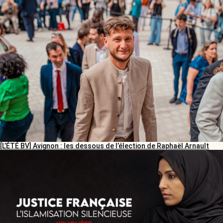
[L’ÉTÉ BV] Avignon : les dessous de l’élection de Raphaël Arnault