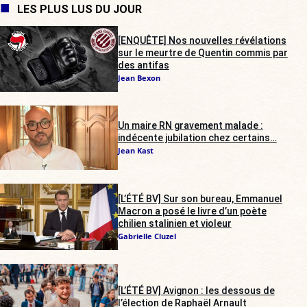
LES PLUS LUS DU JOUR
[ENQUÊTE] Nos nouvelles révélations
sur le meurtre de Quentin commis par
des antifas
Jean Bexon
Un maire RN gravement malade :
indécente jubilation chez certains…
Jean Kast
[L’ÉTÉ BV] Sur son bureau, Emmanuel
Macron a posé le livre d’un poète
chilien stalinien et violeur
Gabrielle Cluzel
[L’ÉTÉ BV] Avignon : les dessous de
l’élection de Raphaël Arnault