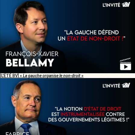
[L’ÉTÉ BV] «
La gauche organise le non-droit
»