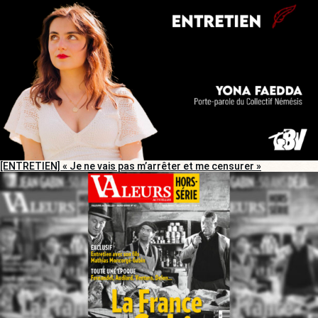
[ENTRETIEN] « Je ne vais pas m’arrêter et me censurer »