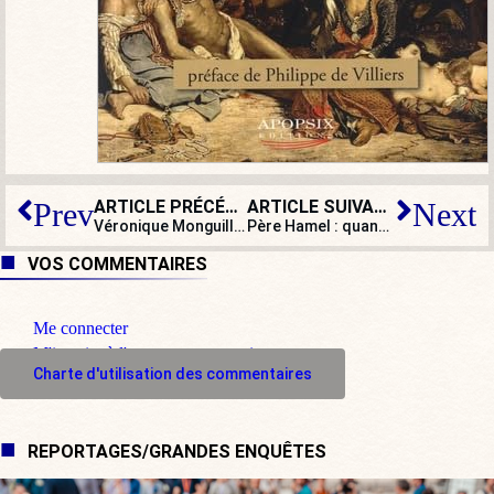
ARTICLE PRÉCÉDENT
ARTICLE SUIVANT
Prev
Next
Véronique Monguillot : « Les paroles, c’est bien, mais il faut des actes, mais très vite ! Il faut taper du poing sur la table ! »
Père Hamel : quand le petit Darmanin essaye de faire du Villiers
VOS COMMENTAIRES
Me connecter
M'inscrire à l'espace commentaire
Charte d'utilisation des commentaires
REPORTAGES/GRANDES ENQUÊTES