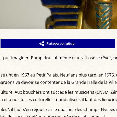
Partager cet article
it pu l’imaginer, Pompidou lui-même n’aurait osé le rêver, 
e tint en 1967 au Petit Palais. Neuf ans plus tard, en 1976
haraons va devoir se contenter de la Grande Halle de la Ville
a culture. Aux bouchers ont succédé les musiciens (CNSM, Zén
et à nos foires culturelles mondialisées il faut des lieux ido
les", il faut s’en réjouir car le quartier des Champs-Élysé
re, finisse estropié par une poignée de gilets jaunes !