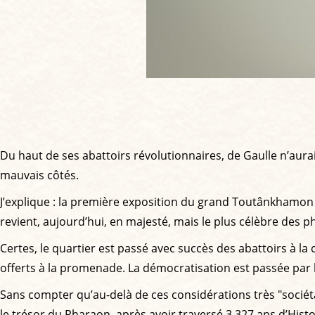
Du haut de ses abattoirs révolutionnaires, de Gaulle n’aura
mauvais côtés.
J’explique : la première exposition du grand Toutânkhamon s
revient, aujourd’hui, en majesté, mais le plus célèbre des p
Certes, le quartier est passé avec succès des abattoirs à l
offerts à la promenade. La démocratisation est passée par là 
Sans compter qu’au-delà de ces considérations très "sociéta
le trésor du Pharaon, après avoir traversé 3.327 ans d’Histoi