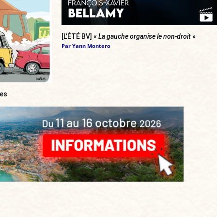
[L’ÉTÉ BV] «
La gauche organise le non-droit
»
Par
Yann Montero
ces