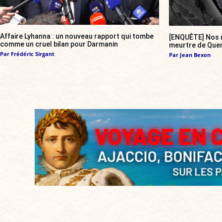
Affaire Lyhanna : un nouveau rapport qui tombe
[ENQUÊTE] Nos n
comme un cruel bilan pour Darmanin
meurtre de Quen
Par
Frédéric Sirgant
Par
Jean Bexon