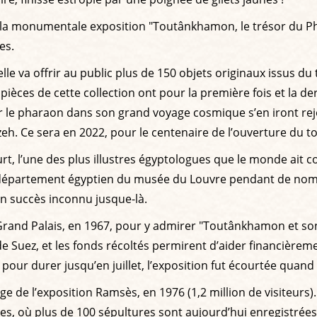
tte, la monumentale exposition "Toutânkhamon, le trésor du 
es.
lle va offrir au public plus de 150 objets originaux issus
pièces de cette collection ont pour la première fois et la de
 le pharaon dans son grand voyage cosmique s’en iront rejo
zeh. Ce sera en 2022, pour le centenaire de l’ouverture du 
ourt, l’une des plus illustres égyptologues que le monde ait
u département égyptien du musée du Louvre pendant de nombr
n succès inconnu jusque-là.
 Grand Palais, en 1967, pour y admirer "Toutânkhamon et so
nal de Suez, et les fonds récoltés permirent d’aider financ
ur durer jusqu’en juillet, l’exposition fut écourtée quand é
ge de l’exposition Ramsès, en 1976 (1,2 million de visiteurs).
nes, où plus de 100 sépultures sont aujourd’hui enregistrées