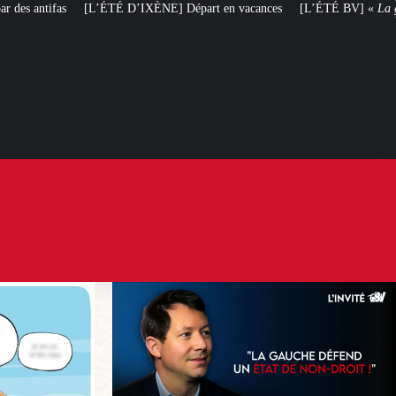
IXÈNE] Départ en vacances
[L’ÉTÉ BV] «
La gauche organise le non-droi