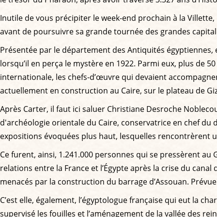
Inutile de vous précipiter le week-end prochain à la Ville
avant de poursuivre sa grande tournée des grandes capital
Présentée par le département des Antiquités égyptiennes, e
lorsqu’il en perça le mystère en 1922. Parmi eux, plus de 50 
internationale, les chefs-d’œuvre qui devaient accompagner
actuellement en construction au Caire, sur le plateau de Gi
Après Carter, il faut ici saluer Christiane Desroche Noblec
d'archéologie orientale du Caire, conservatrice en chef d
expositions évoquées plus haut, lesquelles rencontrèrent u
Ce furent, ainsi, 1.241.000 personnes qui se pressèrent au
relations entre la France et l’Égypte après la crise du ca
menacés par la construction du barrage d’Assouan. Prévue po
C’est elle, également, l’égyptologue française qui eut la char
supervisé les fouilles et l’aménagement de la vallée des rei