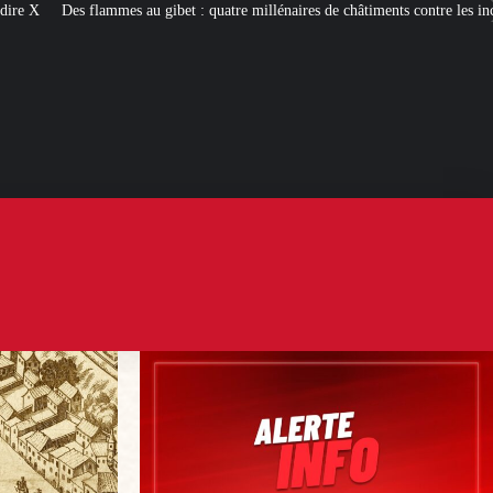
t : quatre millénaires de châtiments contre les incendiaires
Palais Bourbon :