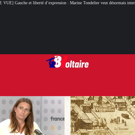
ression : Marine Tondelier veut désormais interdire X
Des flammes au gibe