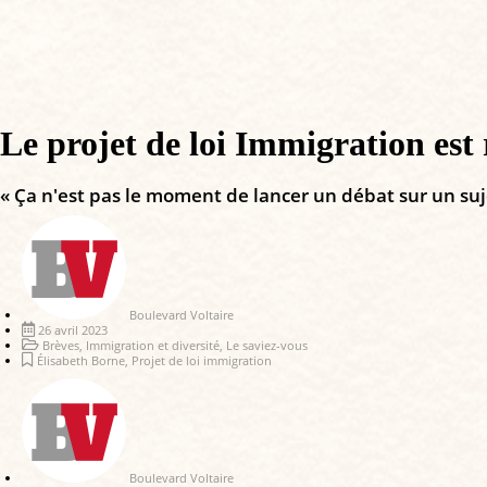
Le projet de loi Immigration est
« Ça n'est pas le moment de lancer un débat sur un suje
Boulevard Voltaire
26 avril 2023
Brèves
,
Immigration et diversité
,
Le saviez-vous
Élisabeth Borne
,
Projet de loi immigration
Boulevard Voltaire