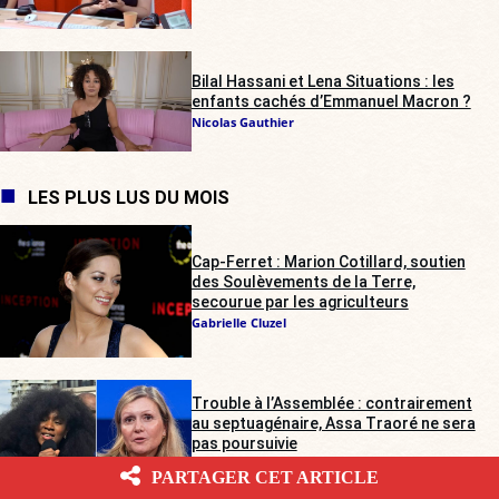
Bilal Hassani et Lena Situations : les
enfants cachés d’Emmanuel Macron ?
Nicolas Gauthier
LES PLUS LUS DU MOIS
Cap-Ferret : Marion Cotillard, soutien
des Soulèvements de la Terre,
secourue par les agriculteurs
Gabrielle Cluzel
Trouble à l’Assemblée : contrairement
au septuagénaire, Assa Traoré ne sera
pas poursuivie
Gabrielle Cluzel
PARTAGER CET ARTICLE