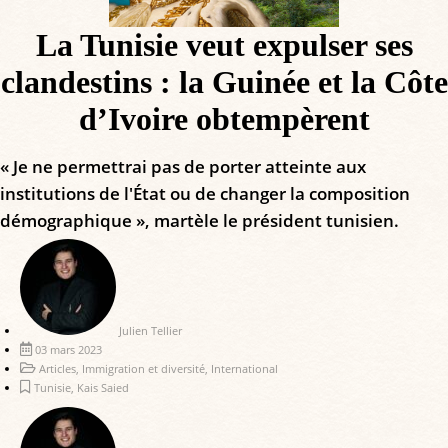
La Tunisie veut expulser ses
clandestins : la Guinée et la Côte
d’Ivoire obtempèrent
« Je ne permettrai pas de porter atteinte aux
institutions de l'État ou de changer la composition
démographique », martèle le président tunisien.
Julien Tellier
03 mars 2023
Articles
,
Immigration et diversité
,
International
Tunisie
,
Kais Saied