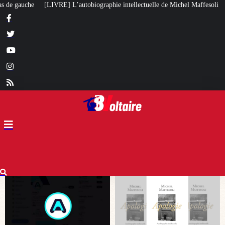
hie intellectuelle de Michel Maffesoli
Pour regagner son influence en Afr