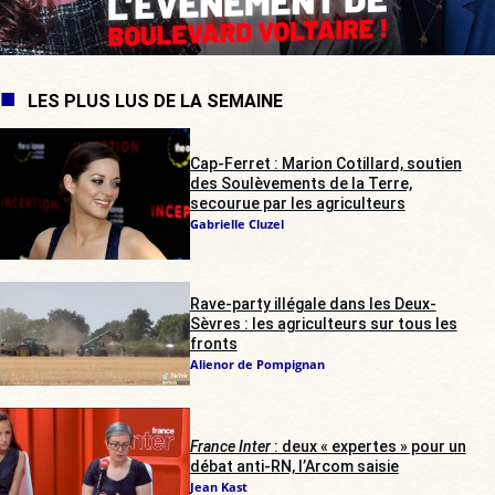
LES PLUS LUS DE LA SEMAINE
Cap-Ferret : Marion Cotillard, soutien
des Soulèvements de la Terre,
secourue par les agriculteurs
Gabrielle Cluzel
Rave-party illégale dans les Deux-
Sèvres : les agriculteurs sur tous les
fronts
Alienor de Pompignan
France Inter
: deux « expertes » pour un
débat anti-RN, l’Arcom saisie
Jean Kast