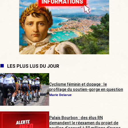
LES PLUS LUS DU JOUR
Cyclisme féminin et dopage : le
profilage du soutien-gorge en question
Marie Delarue
Palais Bourbon : des élus RN
demandent le réexamen du projet de
pavillon d’accueil à 50 millions d’euros