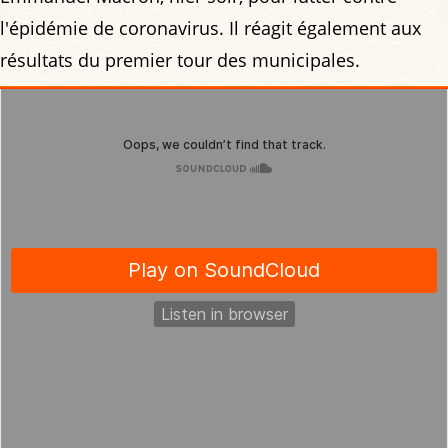
l'épidémie de coronavirus. Il réagit également aux
résultats du premier tour des municipales.