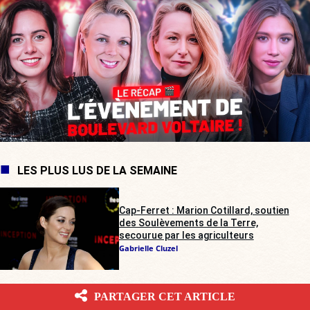
LES PLUS LUS DE LA SEMAINE
Cap-Ferret : Marion Cotillard, soutien
des Soulèvements de la Terre,
secourue par les agriculteurs
Gabrielle Cluzel
PARTAGER CET ARTICLE
Rave-party illégale dans les Deux-