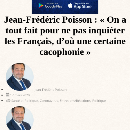
Jean-Frédéric Poisson : « On a
tout fait pour ne pas inquiéter
les Français, d’où une certaine
cacophonie »
Jean-Frédéric Poisson
17 mars 2020
Santé et Politique
,
Coronavirus
,
Entretiens/Réactions
,
Politique