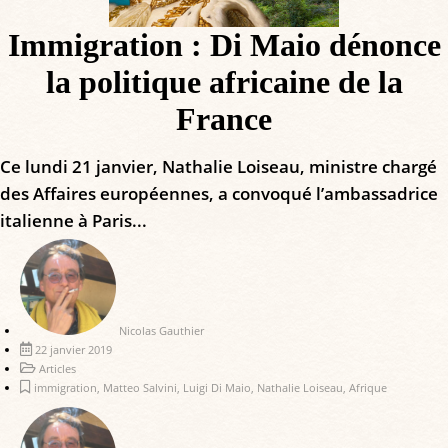
Immigration : Di Maio dénonce
la politique africaine de la
France
Ce lundi 21 janvier, Nathalie Loiseau, ministre chargé
des Affaires européennes, a convoqué l’ambassadrice
italienne à Paris...
Nicolas Gauthier
22 janvier 2019
Articles
immigration
,
Matteo Salvini
,
Luigi Di Maio
,
Nathalie Loiseau
,
Afrique