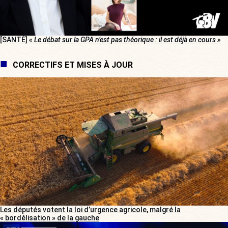
[SANTÉ]
« Le débat sur la GPA n’est pas théorique : il est déjà en cours »
CORRECTIFS ET MISES À JOUR
Les députés votent la loi d’urgence agricole, malgré la
« bordélisation » de la gauche