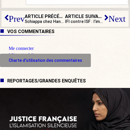
ARTICLE PRÉCÉDENT
ARTICLE SUIVANT
Prev
Next
Schiappa chez Hanouna pour animer le grand débat : l’apothéose du racolage !
IFI contre ISF : I’immobilier empêche-t-il vraiment l’argent de circuler dans l’économie comme le prétend Emmanuel Macron ?
VOS COMMENTAIRES
Me connecter
M'inscrire à l'espace commentaire
Charte d'utilisation des commentaires
REPORTAGES/GRANDES ENQUÊTES