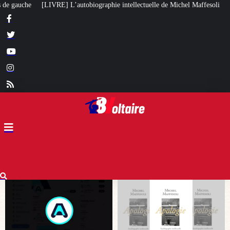
hie intellectuelle de Michel Maffesoli
Pour regagner son influence en Afri