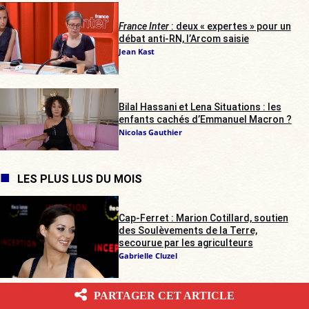
France Inter
: deux « expertes » pour un
débat anti-RN, l’Arcom saisie
Jean Kast
Bilal Hassani et Lena Situations : les
enfants cachés d’Emmanuel Macron ?
Nicolas Gauthier
LES PLUS LUS DU MOIS
Cap-Ferret : Marion Cotillard, soutien
des Soulèvements de la Terre,
secourue par les agriculteurs
Gabrielle Cluzel
PARTAGER CET ARTICLE
Trouble à l’Assemblée : contrairement