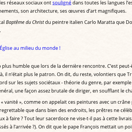
les réseaux sociaux ont
souligné
dans toutes les langues l’es
ements, son architecture, ses œuvres d’art magnifiques.
tal
Baptême du Christ
du peintre italien Carlo Maratta que D
.
’Église au milieu du monde !
s humble que lors de la dernière rencontre. C’est peut-être 
Là, il n’était plus le patron. On dit, du reste, volontiers que
ord sur les sujets sociétaux - théorie du genre, par exemple 
éral, une façon assez brutale de diriger, en soufflant le cha
« vanité », comme on appelait ces peintures avec un crâne po
urs regrettable que dans bien des endroits, les prêtres ne cé
ux à faire ? Tout leur sacerdoce ne vise-t-il pas à cette li
s cassés à l’arrivée ?). On dit que le pape François mettait 