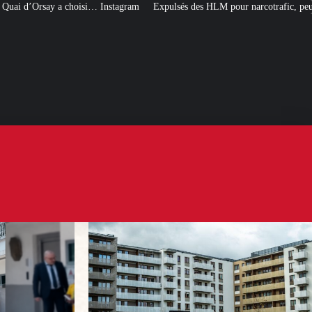
am
Expulsés des HLM pour narcotrafic, peuvent-ils obtenir un nouveau logem