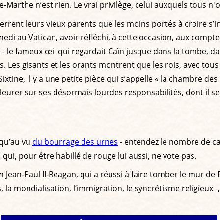
te-Marthe n’est rien. Le vrai privilège, celui auxquels tous n
nterrent leurs vieux parents que les moins portés à croire s
i au Vatican, avoir réfléchi, à cette occasion, aux comptes 
t - le fameux œil qui regardait Caïn jusque dans la tombe, d
. Les gisants et les orants montrent que les rois, avec tou
e Sixtine, il y a une petite pièce qui s’appelle « la chambre d
pleurer sur ses désormais lourdes responsabilités, dont il s
 qu’au vu
du bourrage des urnes
- entendez le nombre de ca
ui, pour être habillé de rouge lui aussi, ne vote pas.
ean-Paul II-Reagan, qui a réussi à faire tomber le mur de Be
la mondialisation, l’immigration, le syncrétisme religieux -, a