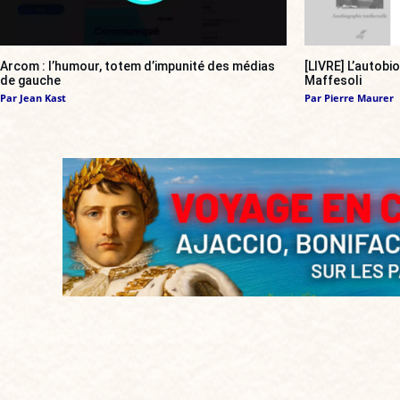
Arcom : l’humour, totem d’impunité des médias
[LIVRE] L’autobi
de gauche
Maffesoli
Par
Jean Kast
Par
Pierre Maurer