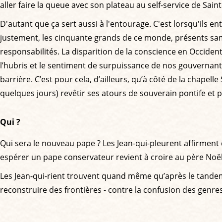
aller faire la queue avec son plateau au self-service de Sain
D'autant que ça sert aussi à l'entourage. C'est lorsqu'ils e
justement, les cinquante grands de ce monde, présents samed
responsabilités. La disparition de la conscience en Occiden
l’hubris et le sentiment de surpuissance de nos gouvernants
barrière. C’est pour cela, d’ailleurs, qu’à côté de la chapell
quelques jours) revêtir ses atours de souverain pontife et 
Qui ?
Qui sera le nouveau pape ? Les Jean-qui-pleurent affirment
espérer un pape conservateur revient à croire au père Noël q
Les Jean-qui-rient trouvent quand même qu’après le tandem J
reconstruire des frontières - contre la confusion des genres, 