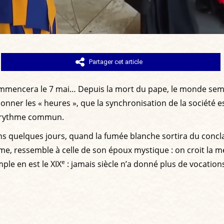
Partager cet article
l commencera le 7 mai… Depuis la mort du pape, le monde sem
sonner les « heures », que la synchronisation de la société e
ce rythme commun.
ns quelques jours, quand la fumée blanche sortira du conclave
omme, ressemble à celle de son époux mystique : on croit la 
e
ple en est le XIX
: jamais siècle n’a donné plus de vocation