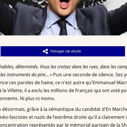
Partager cet article
, habiles, déterminés. Vous les croisez dans les rues, dans les c
 les instruments du pire… »
Puis une seconde de silence. Ses ye
ce ces paroles de haine, ce n'est autre qu'Emmanuel Macro
la Villette, il a exclu les millions de Français qui ont voté po
ennemis. Ni plus ni moins.
y a désormais, grâce à la sémantique du candidat d'En Marche !
néo-fascistes et nazis de l’extrême droite qu'il a clairement
oncentration représentés par le mémorial parisien de la Sho