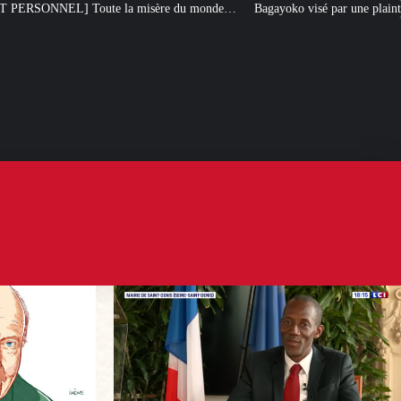
sère du monde…
Bagayoko visé par une plainte pour emploi fictif à la RATP