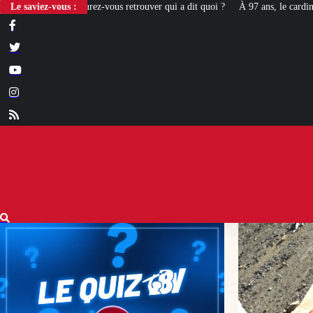
us retrouver qui a dit quoi ?
Le saviez-vous :
À 97 ans, le cardinal Simoni revient là où le