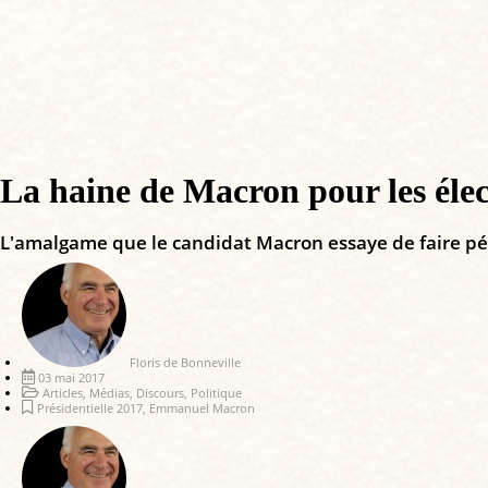
La haine de Macron pour les élec
L'amalgame que le candidat Macron essaye de faire pénét
Floris de Bonneville
03 mai 2017
Articles
,
Médias
,
Discours
,
Politique
Présidentielle 2017
,
Emmanuel Macron