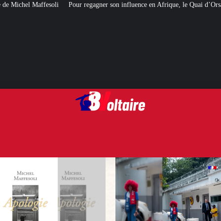
gner son influence en Afrique, le Quai d’Orsay a choisi… Instagram
Expuls