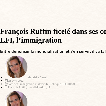
François Ruffin ficelé dans ses 
LFI, l’immigration
Entre dénoncer la mondialisation et s’en servir, il va fall
Gabrielle Cluzel
28 avril 2022
Articles
,
Immigration et diversité
,
Politique
,
EDITORIAL
François Ruffin
,
mondialisation
,
LFI