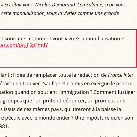
:
« Si c’était vous, Nicolas Demorand, Léa Salamé, si on vous
n, cette mondialisation, vous la vivriez comme une grande
 souriants, comment vous vivriez la mondialisation ?
itter.com/prgFSpFmdY
ant : l’idée de remplacer toute la rédaction de
France Inter
ait bien trouvée. Sauf qu’elle a mis en exergue le propre
lisation quand on soutient l’immigration ? Comment fustiger
nds groupes que l’on prétend dénoncer, on promeut une
 issus de ces mêmes pays, qui tireront à la baisse la
gre pécule avec le monde entier ? Une imposture qu’en son
1981.