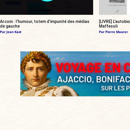
Arcom : l’humour, totem d’impunité des médias
[LIVRE] L’autobi
de gauche
Maffesoli
Par
Jean Kast
Par
Pierre Maurer