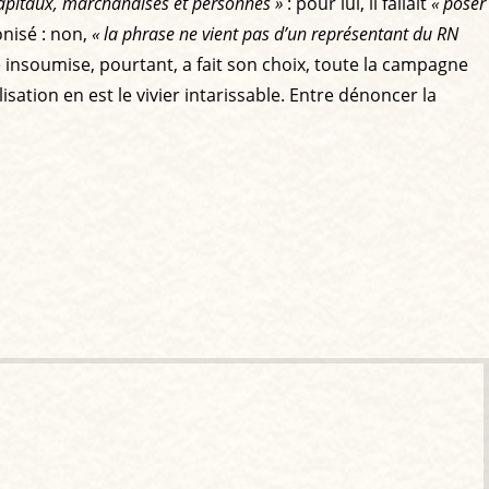
 capitaux, marchandises et personnes »
: pour lui, il fallait
« poser
onisé : non,
« la phrase ne vient pas d’un représentant du RN
ce insoumise, pourtant, a fait son choix, toute la campagne
lisation en est le vivier intarissable. Entre dénoncer la