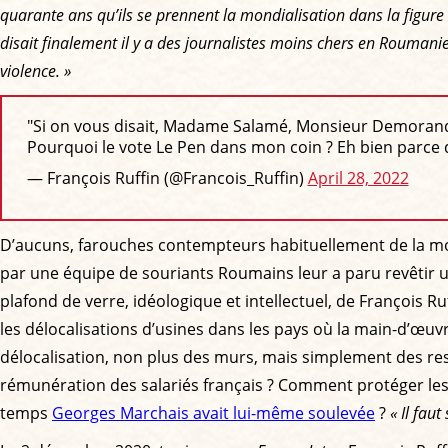
quarante ans qu’ils se prennent la mondialisation dans la figure
disait finalement il y a des journalistes moins chers en Roumanie
violence. »
"Si on vous disait, Madame Salamé, Monsieur Demorand, 
Pourquoi le vote Le Pen dans mon coin ? Eh bien parce 
— François Ruffin (@Francois_Ruffin)
April 28, 2022
D’aucuns, farouches contempteurs habituellement de la mond
par une équipe de souriants Roumains leur a paru revêtir u
plafond de verre, idéologique et intellectuel, de François 
les délocalisations d’usines dans les pays où la main-d’œ
délocalisation, non plus des murs, mais simplement des res
rémunération des salariés français ? Comment protéger les 
temps
Georges Marchais avait lui-même soulevée
?
« Il faut