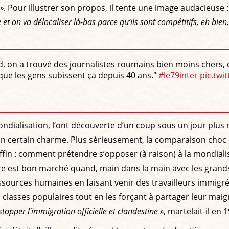
 »
. Pour illustrer son propos, il tente une image audacieuse 
 et on va délocaliser là-bas parce qu’ils sont compétitifs, eh bie
on a trouvé des journalistes roumains bien moins chers, et
que les gens subissent ça depuis 40 ans."
#le79inter
pic.tw
ialisation, l’ont découverte d’un coup sous un jour plus ri
n certain charme. Plus sérieusement, la comparaison choc ét
Ruffin : comment prétendre s’opposer (à raison) à la mondia
uvre est bon marché quand, main dans la main avec les gra
sources humaines en faisant venir des travailleurs immigrés
classes populaires tout en les forçant à partager leur mai
 stopper l'immigration officielle et clandestine »
, martelait-il en 