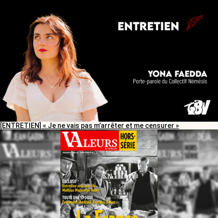
[ENTRETIEN] « Je ne vais pas m’arrêter et me censurer »