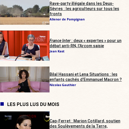
Rave-party illégale dans les Deux-
Sèvres : les agriculteurs sur tous les
fronts
Alienor de Pompignan
France Inter
: deux « expertes » pour un
débat anti-RN, l’Arcom saisie
Jean Kast
Bilal Hassani et Lena Situations : les
enfants cachés d’Emmanuel Macron ?
Nicolas Gauthier
LES PLUS LUS DU MOIS
Cap-Ferret : Marion Cotillard, soutien
des Soulèvements de la Terre,