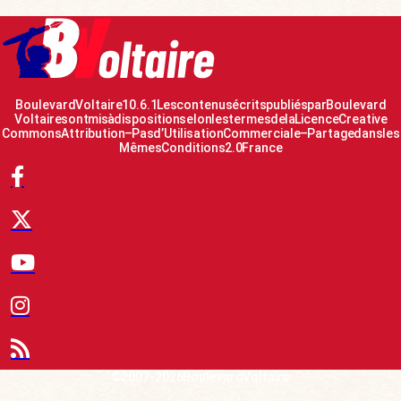
Boulevard Voltaire 10.6.1 Les contenus écrits publiés par Boulevard
Voltaire sont mis à disposition selon les termes de la Licence Creative
Commons Attribution – Pas d’Utilisation Commerciale – Partage dans les
Mêmes Conditions 2.0 France
© 2007-2026 Boulevard Voltaire