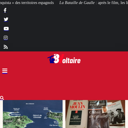
La Bataille de Gaulle
: après le film, les livres !
[CINÉMA]
De la Comédi