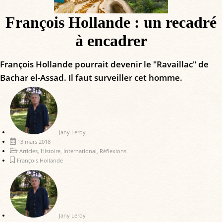
François Hollande : un recadré
à encadrer
François Hollande pourrait devenir le "Ravaillac" de
Bachar el-Assad. Il faut surveiller cet homme.
Jany Leroy
13 mars 2018
Articles
,
Histoire
,
International
,
Réflexions
François Hollande
Jany Leroy