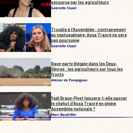
secourue par les agriculteurs
Gabrielle Cluzel
Trouble à l’Assemblée : contrairement
au septuagénaire, Assa Traoré ne sera
pas poursuivie
Gabrielle Cluzel
Rave-party illégale dans les Deux-
Sèvres : les agriculteurs sur tous les
fronts
Alienor de Pompignan
Yaël Braun-Pivet laissera-t-elle passer
le chahut d’Assa Traoré en pleine
Assemblée nationale ?
Marc Baudriller