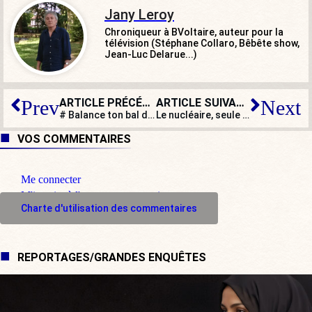
Jany Leroy
Chroniqueur à BVoltaire, auteur pour la
télévision (Stéphane Collaro, Bêbête show,
Jean-Luc Delarue...)
ARTICLE PRÉCÉDENT
ARTICLE SUIVANT
Prev
Next
# Balance ton bal des hypocrites
Le nucléaire, seule énergie d’avenir pour la France ! Le scandale de la fermeture de Fessenheim
VOS COMMENTAIRES
Me connecter
M'inscrire à l'espace commentaire
Charte d'utilisation des commentaires
REPORTAGES/GRANDES ENQUÊTES