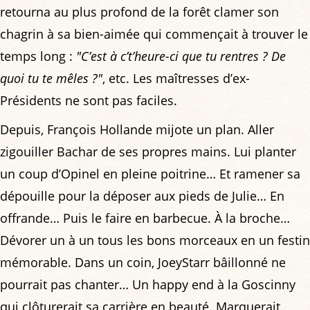
retourna au plus profond de la forêt clamer son
chagrin à sa bien-aimée qui commençait à trouver le
temps long :
"C’est à c’t’heure-ci que tu rentres ? De
quoi tu te mêles ?"
, etc. Les maîtresses d’ex-
Présidents ne sont pas faciles.
Depuis, François Hollande mijote un plan. Aller
zigouiller Bachar de ses propres mains. Lui planter
un coup d’Opinel en pleine poitrine… Et ramener sa
dépouille pour la déposer aux pieds de Julie… En
offrande… Puis le faire en barbecue. À la broche…
Dévorer un à un tous les bons morceaux en un festin
mémorable. Dans un coin, JoeyStarr bâillonné ne
pourrait pas chanter… Un happy end à la Goscinny
qui clôturerait sa carrière en beauté. Marquerait