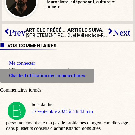
Journaliste indépendant, culture et
société
ARTICLE PRÉCÉDENT
ARTICLE SUIVANT
Prev
Next
[STRICTEMENT PERSONNEL] L’abbé mort et la curée
Duel Mélenchon-Ruffin à la Fête de L’Huma : LFI, jusqu’au bout du reniement
VOS COMMENTAIRES
Me connecter
M'inscrire à l'espace commentaire
Charte d'utilisation des commentaires
Commentaires fermés.
bois daulne
dit
17 septembre 2024 à 4 h 43 min
:
personnellement elle n a pas de problemes d argent car elle siege
dans plusieurs conseils d administration dons suez