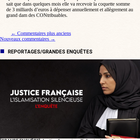
sait que dans quelques mois elle va recevoir la coquette somme
de 3 milliards d’euros à dépenser annuellement et allègrement au
grand dam des CONtribuables.
Navigation de commentaire
← Commentaires plus anciens
Nouveaux commentaires →
REPORTAGES/GRANDES ENQUÊTES