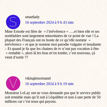
smartlady
dit
16 septembre 2024 à 9 h 43 min
:
Mme Ernotte est fière de » l’irrévérence » ….et bien elle et ses
semblables sont largement minoritaires de ce point de vue ! La
plupart des Français ont eu honte de ce qu’elle nomme »
irrévérence » et que je nomme moi parodie vulgaire et insultante
– Et quand je lis que les chaines de tv n’ont pas vocation à être
» rentable », alors là les bras m’en tombe, c’est nouveau, çà
vient d’sortir ??
vikinglenormand
dit
16 septembre 2024 à 9 h 19 min
:
Monsieur LeLay ont ne vous demande pas que le service public
soit rentable mais qu’il soit à l.équilibre et non à une perte de 50
millions car c’est nous qui payons.