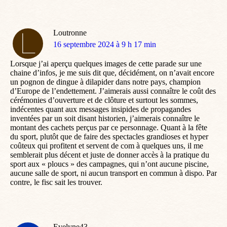
Loutronne
dit
16 septembre 2024 à 9 h 17 min
:
Lorsque j’ai aperçu quelques images de cette parade sur une
chaine d’infos, je me suis dit que, décidément, on n’avait encore
un pognon de dingue à dilapider dans notre pays, champion
d’Europe de l’endettement. J’aimerais aussi connaître le coût des
cérémonies d’ouverture et de clôture et surtout les sommes,
indécentes quant aux messages insipides de propagandes
inventées par un soit disant historien, j’aimerais connaître le
montant des cachets perçus par ce personnage. Quant à la fête
du sport, plutôt que de faire des spectacles grandioses et hyper
coûteux qui profitent et servent de com à quelques uns, il me
semblerait plus décent et juste de donner accès à la pratique du
sport aux « ploucs » des campagnes, qui n’ont aucune piscine,
aucune salle de sport, ni aucun transport en commun à dispo. Par
contre, le fisc sait les trouver.
Evelyne43