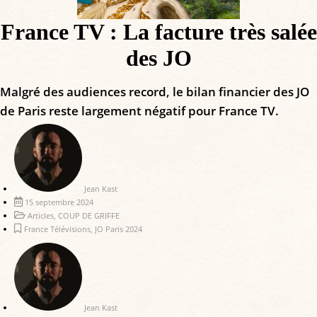
France TV : La facture très salée
des JO
Malgré des audiences record, le bilan financier des JO
de Paris reste largement négatif pour France TV.
Jean Kast
15 septembre 2024
Articles
,
COUP DE GRIFFE
France Télévisions
,
JO Paris 2024
Jean Kast