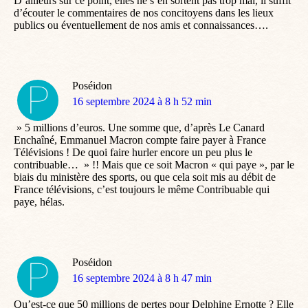
D’ailleurs sur ce point, elles ne s’en sortent pas trop mal, il suffit
d’écouter le commentaires de nos concitoyens dans les lieux
publics ou éventuellement de nos amis et connaissances….
Poséidon
dit
16 septembre 2024 à 8 h 52 min
:
» 5 millions d’euros. Une somme que, d’après Le Canard
Enchaîné, Emmanuel Macron compte faire payer à France
Télévisions ! De quoi faire hurler encore un peu plus le
contribuable… » !! Mais que ce soit Macron « qui paye », par le
biais du ministère des sports, ou que cela soit mis au débit de
France télévisions, c’est toujours le même Contribuable qui
paye, hélas.
Poséidon
dit
16 septembre 2024 à 8 h 47 min
:
Qu’est-ce que 50 millions de pertes pour Delphine Ernotte ? Elle