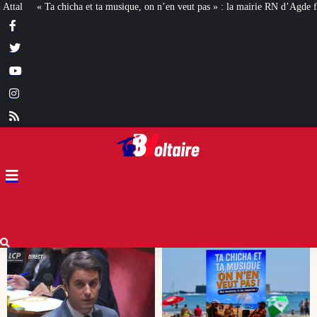
on n’en veut pas » : la mairie RN d’Agde face à la meute « antiraciste »
La h