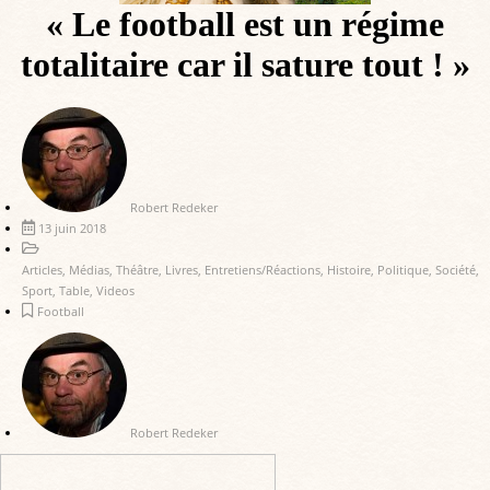
« Le football est un régime
totalitaire car il sature tout ! »
Robert Redeker
13 juin 2018
Articles
,
Médias
,
Théâtre
,
Livres
,
Entretiens/Réactions
,
Histoire
,
Politique
,
Société
,
Sport
,
Table
,
Videos
Football
Robert Redeker