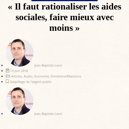
« Il faut rationaliser les aides
sociales, faire mieux avec
moins »
Jean-Baptiste Leon
13 juin 2018
Articles
,
Audio
,
Economie
,
Entretiens/Réactions
Gaspillage de l'argent public
Jean-Baptiste Leon