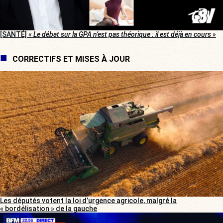
[SANTÉ]
« Le débat sur la GPA n’est pas théorique : il est déjà en cours »
CORRECTIFS ET MISES À JOUR
Les députés votent la loi d’urgence agricole, malgré la
« bordélisation » de la gauche