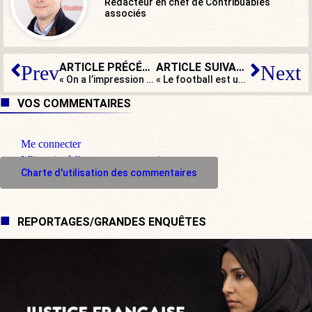
Rédacteur en chef de Contribuables
associés
ARTICLE PRÉCÉDENT
ARTICLE SUIVANT
Prev
Next
« On a l’impression d’un abandon de l’État ! »
« Le football est un régime totalitaire car il sature tout ! »
VOS COMMENTAIRES
Me connecter
M'inscrire à l'espace commentaire
Charte d'utilisation des commentaires
REPORTAGES/GRANDES ENQUÊTES