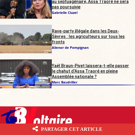
au septuagénaire, Assa Traoré ne sera
pas poursuivie
Gabrielle Cluzel
Rave-party illégale dans les Deux-
Sèvres : les agriculteurs sur tous les
fronts
Alienor de Pompignan
Yaël Braun-Pivet laissera-t-elle passer
le chahut d’Assa Traoré en pleine
Assemblée nationale ?
Marc Baudriller
PARTAGER CET ARTICLE