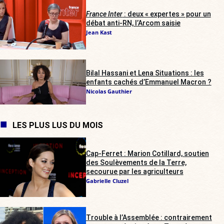
France Inter
: deux « expertes » pour un
débat anti-RN, l’Arcom saisie
Jean Kast
Bilal Hassani et Lena Situations : les
enfants cachés d’Emmanuel Macron ?
Nicolas Gauthier
LES PLUS LUS DU MOIS
Cap-Ferret : Marion Cotillard, soutien
des Soulèvements de la Terre,
secourue par les agriculteurs
Gabrielle Cluzel
Trouble à l’Assemblée : contrairement