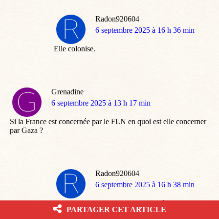
Radon920604
dit
6 septembre 2025 à 16 h 36 min
:
Elle colonise.
Grenadine
dit
6 septembre 2025 à 13 h 17 min
:
Si la France est concernée par le FLN en quoi est elle concerner
par Gaza ?
Radon920604
dit
6 septembre 2025 à 16 h 38 min
:
C’est pas la France qui est concernée par Gaza,
PARTAGER CET ARTICLE
c’est les médias de grand chemin.