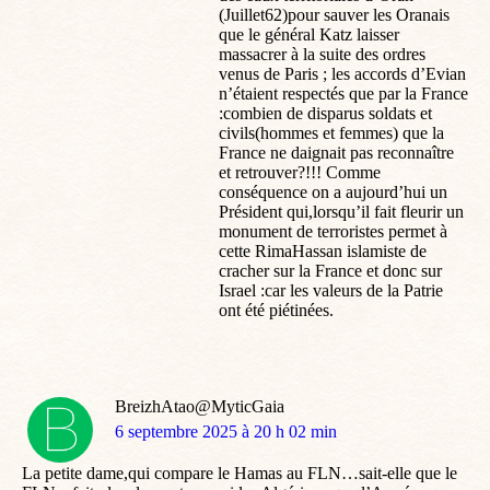
(Juillet62)pour sauver les Oranais
que le général Katz laisser
massacrer à la suite des ordres
venus de Paris ; les accords d’Evian
n’étaient respectés que par la France
:combien de disparus soldats et
civils(hommes et femmes) que la
France ne daignait pas reconnaître
et retrouver?!!! Comme
conséquence on a aujourd’hui un
Président qui,lorsqu’il fait fleurir un
monument de terroristes permet à
cette RimaHassan islamiste de
cracher sur la France et donc sur
Israel :car les valeurs de la Patrie
ont été piétinées.
BreizhAtao@MyticGaia
dit
6 septembre 2025 à 20 h 02 min
:
La petite dame,qui compare le Hamas au FLN…sait-elle que le