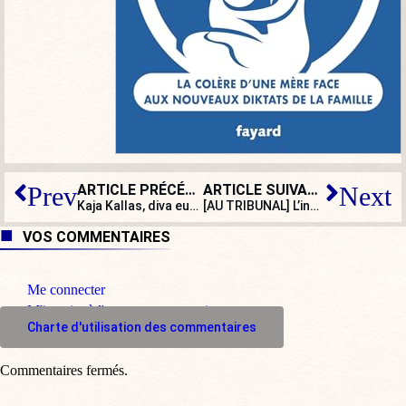
ARTICLE PRÉCÉDENT
ARTICLE SUIVANT
Prev
Next
Kaja Kallas, diva européiste qui réécrit l’histoire de la Seconde Guerre mondiale
[AU TRIBUNAL] L’influenceur Amine Mojito jugé pour ses canulars à la seringue
VOS COMMENTAIRES
Me connecter
M'inscrire à l'espace commentaire
Charte d'utilisation des commentaires
Commentaires fermés.