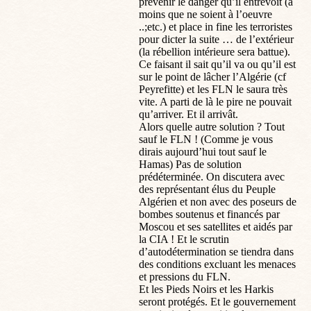
prévenir le danger qu’il entrevoit (à
moins que ne soient à l’oeuvre
..;etc.) et place in fine les terroristes
pour dicter la suite … de l’extérieur
(la rébellion intérieure sera battue).
Ce faisant il sait qu’il va ou qu’il est
sur le point de lâcher l’Algérie (cf
Peyrefitte) et les FLN le saura très
vite. A parti de là le pire ne pouvait
qu’arriver. Et il arrivât.
Alors quelle autre solution ? Tout
sauf le FLN ! (Comme je vous
dirais aujourd’hui tout sauf le
Hamas) Pas de solution
prédéterminée. On discutera avec
des représentant élus du Peuple
Algérien et non avec des poseurs de
bombes soutenus et financés par
Moscou et ses satellites et aidés par
la CIA ! Et le scrutin
d’autodétermination se tiendra dans
des conditions excluant les menaces
et pressions du FLN.
Et les Pieds Noirs et les Harkis
seront protégés. Et le gouvernement