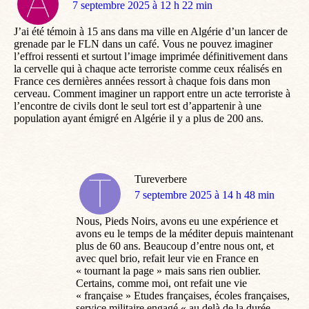
dit
7 septembre 2025 à 12 h 22 min
:
J’ai été témoin à 15 ans dans ma ville en Algérie d’un lancer de
grenade par le FLN dans un café. Vous ne pouvez imaginer
l’effroi ressenti et surtout l’image imprimée définitivement dans
la cervelle qui à chaque acte terroriste comme ceux réalisés en
France ces dernières années ressort à chaque fois dans mon
cerveau. Comment imaginer un rapport entre un acte terroriste à
l’encontre de civils dont le seul tort est d’appartenir à une
population ayant émigré en Algérie il y a plus de 200 ans.
Tureverbere
dit
7 septembre 2025 à 14 h 48 min
:
Nous, Pieds Noirs, avons eu une expérience et
avons eu le temps de la méditer depuis maintenant
plus de 60 ans. Beaucoup d’entre nous ont, et
avec quel brio, refait leur vie en France en
« tournant la page » mais sans rien oublier.
Certains, comme moi, ont refait une vie
« française » Etudes françaises, écoles françaises,
service militaire engagé « au delà de la durée