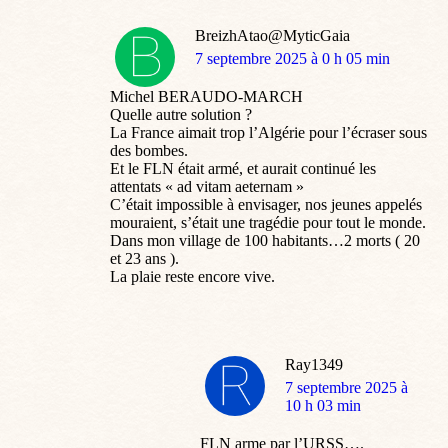
BreizhAtao@MyticGaia
dit
7 septembre 2025 à 0 h 05 min
:
Michel BERAUDO-MARCH
Quelle autre solution ?
La France aimait trop l’Algérie pour l’écraser sous
des bombes.
Et le FLN était armé, et aurait continué les
attentats « ad vitam aeternam »
C’était impossible à envisager, nos jeunes appelés
mouraient, s’était une tragédie pour tout le monde.
Dans mon village de 100 habitants…2 morts ( 20
et 23 ans ).
La plaie reste encore vive.
Ray1349
dit
7 septembre 2025 à
:
10 h 03 min
FLN arme par l’URSS….