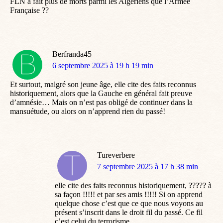
FLN a fait plus de morts parmi les Algériens que l’Armée
Française ??
Berfranda45
dit
6 septembre 2025 à 19 h 19 min
:
Et surtout, malgré son jeune âge, elle cite des faits reconnus
historiquement, alors que la Gauche en général fait preuve
d’amnésie… Mais on n’est pas obligé de continuer dans la
mansuétude, ou alors on n’apprend rien du passé!
Tureverbere
dit
7 septembre 2025 à 17 h 38 min
:
elle cite des faits reconnus historiquement, ????? à
sa façon !!!!! et par ses amis !!!!! Si on apprend
quelque chose c’est que ce que nous voyons au
présent s’inscrit dans le droit fil du passé. Ce fil
c’est celui du terrorisme.