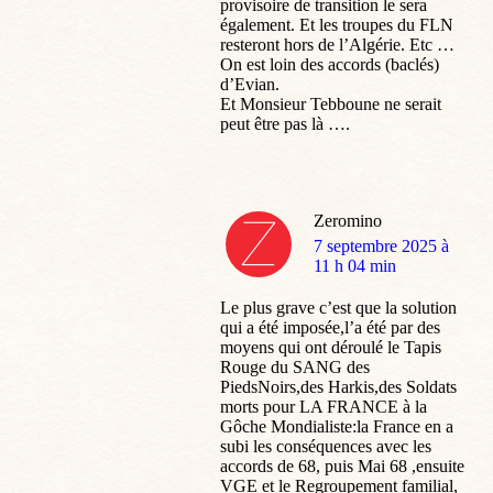
provisoire de transition le sera
également. Et les troupes du FLN
resteront hors de l’Algérie. Etc …
On est loin des accords (baclés)
d’Evian.
Et Monsieur Tebboune ne serait
peut être pas là ….
Zeromino
dit
7 septembre 2025 à
:
11 h 04 min
Le plus grave c’est que la solution
qui a été imposée,l’a été par des
moyens qui ont déroulé le Tapis
Rouge du SANG des
PiedsNoirs,des Harkis,des Soldats
morts pour LA FRANCE à la
Gôche Mondialiste:la France en a
subi les conséquences avec les
accords de 68, puis Mai 68 ,ensuite
VGE et le Regroupement familial,