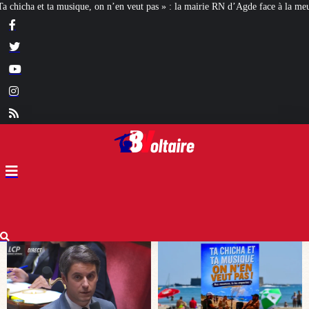
s » : la mairie RN d’Agde face à la meute « antiraciste »
La hausse de la ta