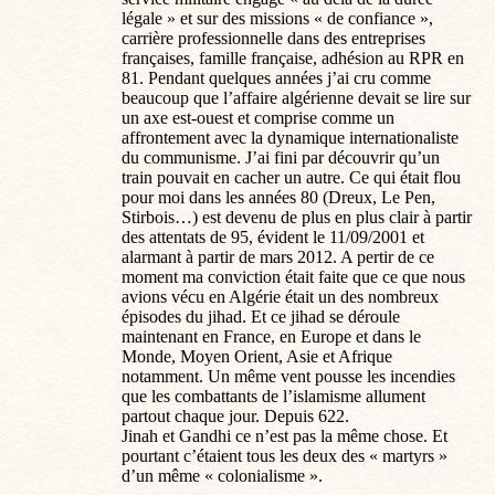
légale » et sur des missions « de confiance »,
carrière professionnelle dans des entreprises
françaises, famille française, adhésion au RPR en
81. Pendant quelques années j’ai cru comme
beaucoup que l’affaire algérienne devait se lire sur
un axe est-ouest et comprise comme un
affrontement avec la dynamique internationaliste
du communisme. J’ai fini par découvrir qu’un
train pouvait en cacher un autre. Ce qui était flou
pour moi dans les années 80 (Dreux, Le Pen,
Stirbois…) est devenu de plus en plus clair à partir
des attentats de 95, évident le 11/09/2001 et
alarmant à partir de mars 2012. A pertir de ce
moment ma conviction était faite que ce que nous
avions vécu en Algérie était un des nombreux
épisodes du jihad. Et ce jihad se déroule
maintenant en France, en Europe et dans le
Monde, Moyen Orient, Asie et Afrique
notamment. Un même vent pousse les incendies
que les combattants de l’islamisme allument
partout chaque jour. Depuis 622.
Jinah et Gandhi ce n’est pas la même chose. Et
pourtant c’étaient tous les deux des « martyrs »
d’un même « colonialisme ».