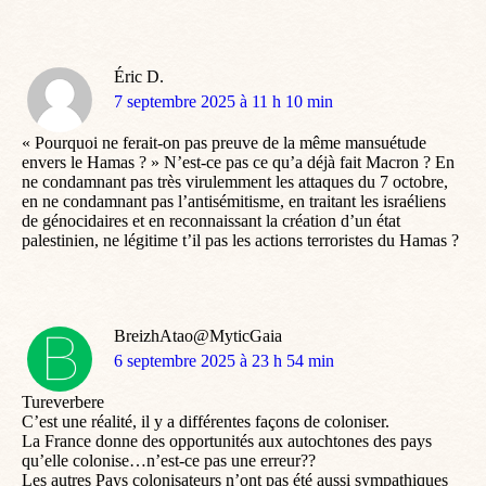
Éric D.
dit
7 septembre 2025 à 11 h 10 min
:
« Pourquoi ne ferait-on pas preuve de la même mansuétude
envers le Hamas ? » N’est-ce pas ce qu’a déjà fait Macron ? En
ne condamnant pas très virulemment les attaques du 7 octobre,
en ne condamnant pas l’antisémitisme, en traitant les israéliens
de génocidaires et en reconnaissant la création d’un état
palestinien, ne légitime t’il pas les actions terroristes du Hamas ?
BreizhAtao@MyticGaia
dit
6 septembre 2025 à 23 h 54 min
:
Tureverbere
C’est une réalité, il y a différentes façons de coloniser.
La France donne des opportunités aux autochtones des pays
qu’elle colonise…n’est-ce pas une erreur??
Les autres Pays colonisateurs n’ont pas été aussi sympathiques