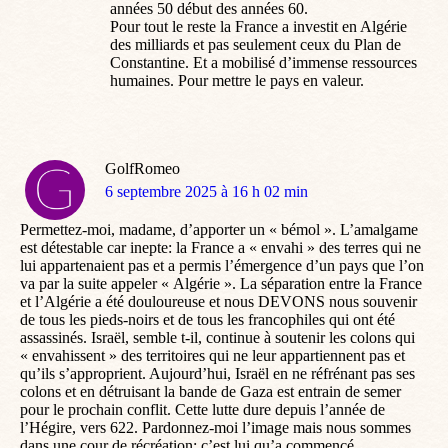
années 50 début des années 60.
Pour tout le reste la France a investit en Algérie
des milliards et pas seulement ceux du Plan de
Constantine. Et a mobilisé d’immense ressources
humaines. Pour mettre le pays en valeur.
GolfRomeo
dit
6 septembre 2025 à 16 h 02 min
:
Permettez-moi, madame, d’apporter un « bémol ». L’amalgame
est détestable car inepte: la France a « envahi » des terres qui ne
lui appartenaient pas et a permis l’émergence d’un pays que l’on
va par la suite appeler « Algérie ». La séparation entre la France
et l’Algérie a été douloureuse et nous DEVONS nous souvenir
de tous les pieds-noirs et de tous les francophiles qui ont été
assassinés. Israël, semble t-il, continue à soutenir les colons qui
« envahissent » des territoires qui ne leur appartiennent pas et
qu’ils s’approprient. Aujourd’hui, Israël en ne réfrénant pas ses
colons et en détruisant la bande de Gaza est entrain de semer
pour le prochain conflit. Cette lutte dure depuis l’année de
l’Hégire, vers 622. Pardonnez-moi l’image mais nous sommes
dans une cour de récréation: c’est lui qu’a commencé…