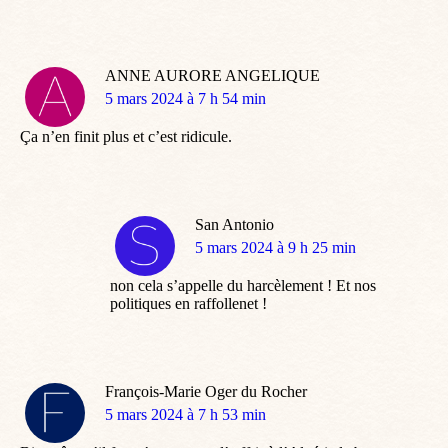
ANNE AURORE ANGELIQUE
dit
5 mars 2024 à 7 h 54 min
:
Ça n’en finit plus et c’est ridicule.
San Antonio
dit
5 mars 2024 à 9 h 25 min
:
non cela s’appelle du harcèlement ! Et nos
politiques en raffollenet !
François-Marie Oger du Rocher
dit
5 mars 2024 à 7 h 53 min
: