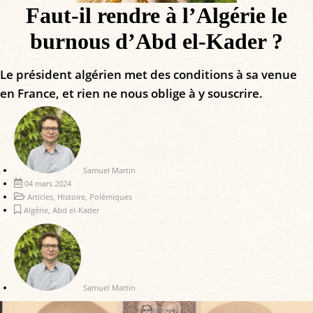
Faut-il rendre à l’Algérie le
burnous d’Abd el-Kader ?
Le président algérien met des conditions à sa venue
en France, et rien ne nous oblige à y souscrire.
Samuel Martin
04 mars 2024
Articles
,
Histoire
,
Polémiques
Algérie
,
Abd el-Kader
Samuel Martin