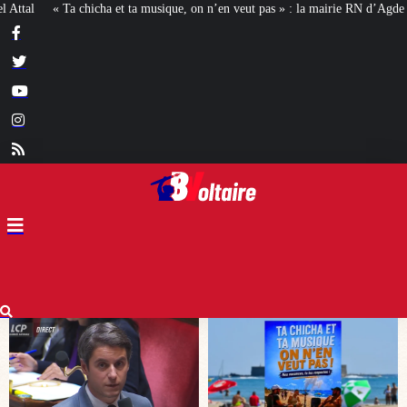
on n’en veut pas » : la mairie RN d’Agde face à la meute « antiraciste »
La h