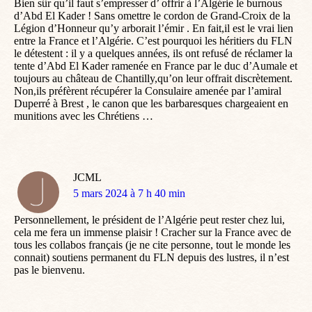
Bien sûr qu’il faut s’empresser d’ offrir à l’Algérie le burnous
d’Abd El Kader ! Sans omettre le cordon de Grand-Croix de la
Légion d’Honneur qu’y arborait l’émir . En fait,il est le vrai lien
entre la France et l’Algérie. C’est pourquoi les héritiers du FLN
le détestent : il y a quelques années, ils ont refusé de réclamer la
tente d’Abd El Kader ramenée en France par le duc d’Aumale et
toujours au château de Chantilly,qu’on leur offrait discrètement.
Non,ils préfèrent récupérer la Consulaire amenée par l’amiral
Duperré à Brest , le canon que les barbaresques chargeaient en
munitions avec les Chrétiens …
JCML
dit
5 mars 2024 à 7 h 40 min
:
Personnellement, le président de l’Algérie peut rester chez lui,
cela me fera un immense plaisir ! Cracher sur la France avec de
tous les collabos français (je ne cite personne, tout le monde les
connait) soutiens permanent du FLN depuis des lustres, il n’est
pas le bienvenu.