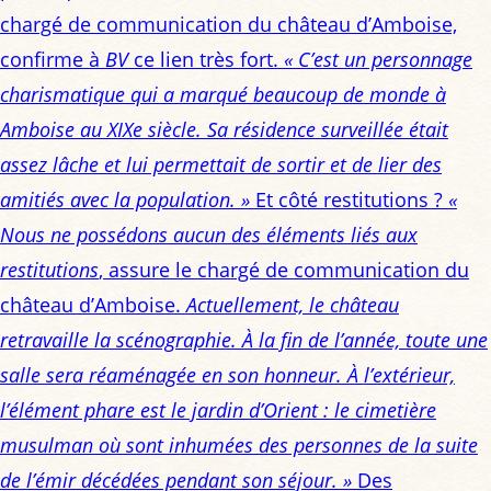
chargé de communication du château d’Amboise,
confirme à
BV
ce lien très fort.
« C’est un personnage
charismatique qui a marqué beaucoup de monde à
Amboise au XIXe siècle. Sa résidence surveillée était
assez lâche et lui permettait de sortir et de lier des
amitiés avec la population. »
Et côté restitutions ?
«
Nous ne possédons aucun des éléments liés aux
restitutions
, assure le chargé de communication du
château d’Amboise.
Actuellement, le château
retravaille la scénographie. À la fin de l’année, toute une
salle sera réaménagée en son honneur. À l’extérieur,
l’élément phare est le jardin d’Orient : le cimetière
musulman où sont inhumées des personnes de la suite
de l’émir décédées pendant son séjour. »
Des