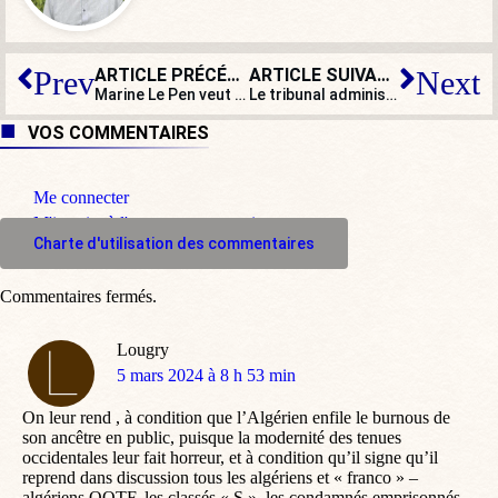
ARTICLE PRÉCÉDENT
ARTICLE SUIVANT
Prev
Next
Marine Le Pen veut inscrire la dissuasion nucléaire dans la Constitution
Le tribunal administratif valide l’expulsion de l’imam Mahjoubi
VOS COMMENTAIRES
Me connecter
M'inscrire à l'espace commentaire
Charte d'utilisation des commentaires
Commentaires fermés.
Lougry
dit
5 mars 2024 à 8 h 53 min
:
On leur rend , à condition que l’Algérien enfile le burnous de
son ancêtre en public, puisque la modernité des tenues
occidentales leur fait horreur, et à condition qu’il signe qu’il
reprend dans discussion tous les algériens et « franco » –
algériens OQTF, les classés « S », les condamnés emprisonnés.