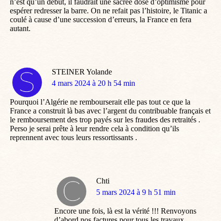
n’est qu’un début, il faudrait une sacrée dose d’optimisme pour
espérer redresser la barre. On ne refait pas l’histoire, le Titanic a
coulé à cause d’une succession d’erreurs, la France en fera
autant.
STEINER Yolande
dit
4 mars 2024 à 20 h 54 min
:
Pourquoi l’Algérie ne rembourserait elle pas tout ce que la
France a construit là bas avec l’argent du contribuable français et
le remboursement des trop payés sur les fraudes des retraités .
Perso je serai prête à leur rendre cela à condition qu’ils
reprennent avec tous leurs ressortissants .
Chti
dit
5 mars 2024 à 9 h 51 min
:
Encore une fois, là est la vérité !!! Renvoyons
d’abord nos factures pour tous les travaux