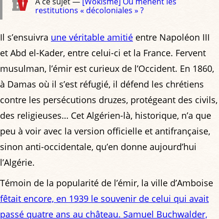
À ce sujet —
[Wokisme] Où mènent les
restitutions « décoloniales » ?
Il s’ensuivra
une véritable amitié
entre Napoléon III
et Abd el-Kader, entre celui-ci et la France. Fervent
musulman, l’émir est curieux de l’Occident. En 1860,
à Damas où il s’est réfugié, il défend les chrétiens
contre les persécutions druzes, protégeant des civils,
des religieuses… Cet Algérien-là, historique, n’a que
peu à voir avec la version officielle et antifrançaise,
sinon anti-occidentale, qu’en donne aujourd’hui
l’Algérie.
Témoin de la popularité de l’émir, la ville d’Amboise
fêtait encore, en 1939 le souvenir de celui qui avait
passé quatre ans au château. Samuel Buchwalder,