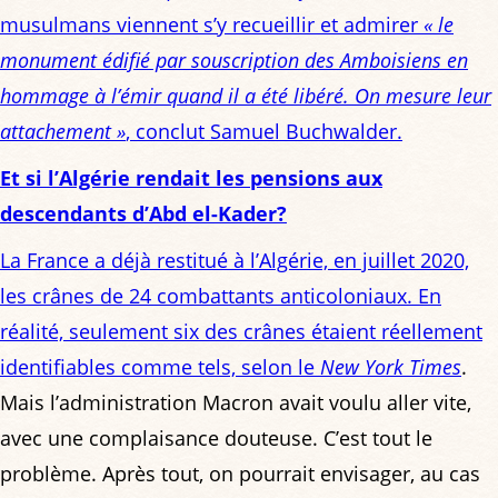
musulmans viennent s’y recueillir et admirer
« le
monument édifié par souscription des Amboisiens en
hommage à l’émir quand il a été libéré. On mesure leur
attachement »
, conclut Samuel Buchwalder.
Et si l’Algérie rendait les pensions aux
descendants d’Abd el-Kader?
La France a déjà restitué à l’Algérie, en juillet 2020,
les crânes de 24 combattants anticoloniaux. En
réalité, seulement six des crânes étaient réellement
identifiables comme tels,
selon le
New York Times
.
Mais l’administration Macron avait voulu aller vite,
avec une complaisance douteuse. C’est tout le
problème. Après tout, on pourrait envisager, au cas