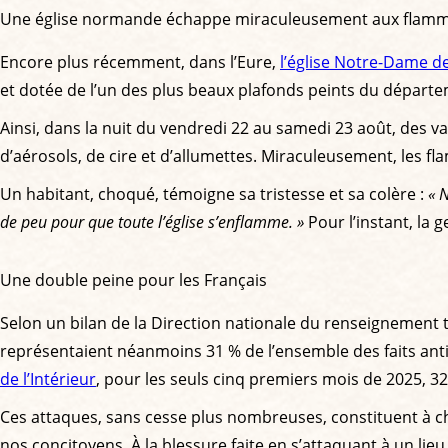
Une église normande échappe miraculeusement aux flam
Encore plus récemment, dans l’Eure,
l’église Notre-Dame de
et dotée de l’un des plus beaux plafonds peints du départem
Ainsi, dans la nuit du vendredi 22 au samedi 23 août, des van
d’aérosols, de cire et d’allumettes. Miraculeusement, les 
Un habitant, choqué, témoigne sa tristesse et sa colère :
« N
de peu pour que toute l’église s’enflamme. »
Pour l’instant, la
Une double peine pour les Français
Selon un bilan de la Direction nationale du renseignement te
représentaient néanmoins 31 % de l’ensemble des faits antire
de l’Intérieur
, pour les seuls cinq premiers mois de 2025, 3
Ces attaques, sans cesse plus nombreuses, constituent à ch
nos concitoyens. À la blessure faite en s’attaquant à un lieu