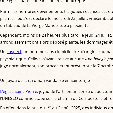
Une église parisienne incendiée à deux reprises
Parmi les nombreux événements tragiques recensés cet ét
premier feu s’est déclaré le mercredi 23 juillet, vraisembl
un tableau de la Vierge Marie situé à proximité.
Cependant, moins de 24 heures plus tard, le jeudi 24 juillet,
arrondissement ont alors déposé plainte, les dommages étan
Un
suspect
, un homme sans domicile fixe, d’origine roumaine
psychiatrique. Celle-ci n’ayant relevé aucune
« pathologie par
jugé normalement, son procès étant prévu pour le 7 octob
Un joyau de l’art roman vandalisé en Saintonge
L’église Saint-Pierre
, joyau de l’art roman construit au cœur
l’UNESCO comme étape sur le chemin de Compostelle et réc
er
En effet, dans la nuit du 1
au 2 août 2025, des individus ont