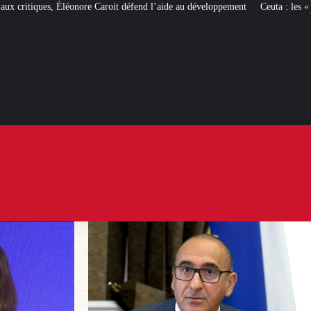
end l’aide au développement
Ceuta : les
« ingérences étrangères »
pour faire 