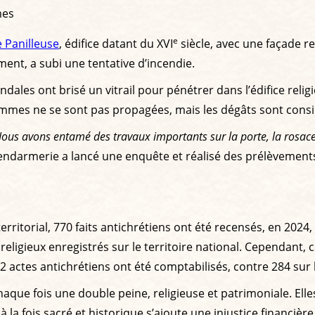
mes
e
 Panilleuse
, édifice datant du XVI
siècle, avec une façade r
ent, a subi une tentative d’incendie.
dales ont brisé un vitrail pour pénétrer dans l’édifice religi
flammes ne se sont pas propagées, mais les dégâts sont cons
ous avons entamé des travaux importants sur la porte, la rosace et 
 gendarmerie a lancé une enquête et réalisé des prélèvement
rritorial, 770 faits antichrétiens ont été recensés, en 2024,
ligieux enregistrés sur le territoire national. Cependant, c
22 actes antichrétiens ont été comptabilisés, contre 284 su
aque fois une double peine, religieuse et patrimoniale. Ell
 à la fois sacré et historique s’ajoute une injustice financiè