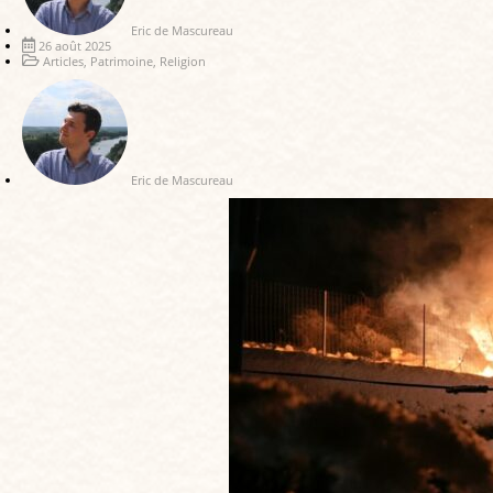
Eric de Mascureau
26 août 2025
Articles
,
Patrimoine
,
Religion
Eric de Mascureau