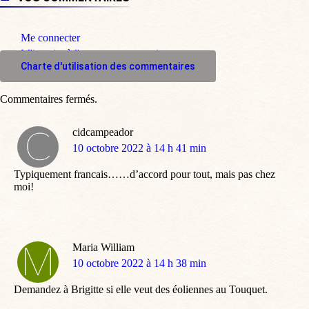
Me connecter
M'inscrire à l'espace commentaire
Charte d'utilisation des commentaires
Commentaires fermés.
cidcampeador
dit
10 octobre 2022 à 14 h 41 min
:
Typiquement francais……d’accord pour tout, mais pas chez
moi!
Maria William
dit
10 octobre 2022 à 14 h 38 min
:
Demandez à Brigitte si elle veut des éoliennes au Touquet.