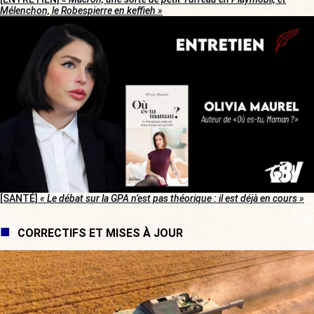
Mélenchon, le Robespierre en keffieh »
[SANTÉ]
« Le débat sur la GPA n’est pas théorique : il est déjà en cours »
CORRECTIFS ET MISES À JOUR