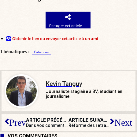
Partager cet article
Obtenir le lien ou envoyer cet article à un ami
Thématiques :
Éoliennes
Kevin Tanguy
Journaliste stagiaire à BV, étudiant en
journalisme
ARTICLE PRÉCÉDENT
ARTICLE SUIVANT
Prev
Next
Dans vos commentaires cette semaine : « Il va nous refaire le coup du « ‘Qu’ils viennent me chercher » »
Réforme des retraites : Édouard Philippe plus macroniste que Macron ?
VOS COMMENTAIRES