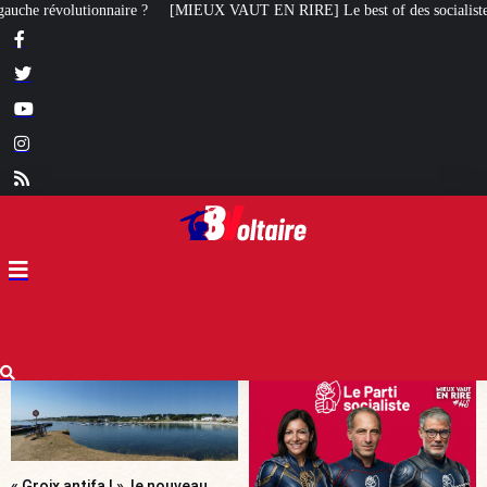
UT EN RIRE] Le best of des socialistes
Tiersen, Sagazan, Gardin, Masier
« Groix antifa ! », le nouveau