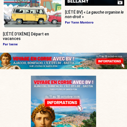
[L’ÉTÉ BV] «
La gauche organise le
non-droit
»
Par
Yann Montero
[L’ÉTÉ D’IXÈNE] Départ en
vacances
Par
Ixene