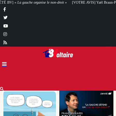
n-droit
»
[VOTRE AVIS] Yaël Braun-Pivet doit-elle renoncer à son projet ar