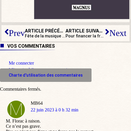
ARTICLE PRÉCÉDENT
ARTICLE SUIVANT
Prev
Next
Fête de la musique à l’Élysée : toujours la même chanson
Pour financer la fraude, les Français condamnés à être moins remboursés ?
VOS COMMENTAIRES
Me connecter
M'inscrire à l'espace commentaire
Charte d'utilisation des commentaires
Commentaires fermés.
MB64
dit
22 juin 2023 à 0 h 32 min
:
M. Florac à raison.
Ce n’est pas grave.