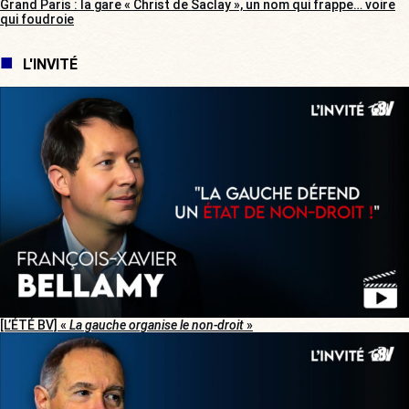
Grand Paris : la gare « Christ de Saclay », un nom qui frappe… voire
qui foudroie
L'INVITÉ
[L’ÉTÉ BV] «
La gauche organise le non-droit
»