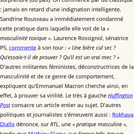
: jamais en retard d'une indignation intelligente,
Sandrine Rousseau a immédiatement condamné
cette pratique dans laquelle elle voit de la
«
masculinité toxique »
. Laurence Rossignol, sénatrice
PS,
commente
à son tour :
« Une bière cul sec ?
Qu’essaie-t-il de prouver ? Qu’il est un vrai mec ? »
D'autres militantes féministes, déconstructrices de la
masculinité et de ce genre de comportement,
expliquent qu'Emmanuel Macron cherche ainsi, en
effet, à prouver sa virilité. Le très à gauche
Huffington
Post
consacre un article entier au sujet. D'autres
politiques et journalistes s'émeuvent aussi :
Rokhaya
Diallo
dénonce, sur
RTL
, une
« pratique masculine »
,
tandis que
Mathieu Slama
, sur
France Info
, trouve