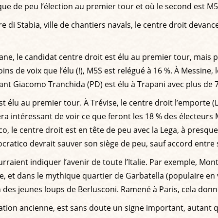
nque de peu l’élection au premier tour et où le second est M5
di Stabia, ville de chantiers navals, le centre droit devance
 Catane, le candidat centre droit est élu au premier tour, mais
ns de voix que l’élu (!), M5S est relégué à 16 %. À Messine, l
ant Giacomo Tranchida (PD) est élu à Trapani avec plus de 7
est élu au premier tour. À Trévise, le centre droit l’emporte 
sera intéressant de voir ce que feront les 18 % des électeurs 
 le centre droit est en tête de peu avec la Lega, à presque 2
emocratico devrait sauver son siège de peu, sauf accord entre
rraient indiquer l’avenir de toute l’Italie. Par exemple, M
e, et dans le mythique quartier de Garbatella (populaire en 
 des jeunes loups de Berlusconi. Ramené à Paris, cela donne
ntation ancienne, est sans doute un signe important, autant 