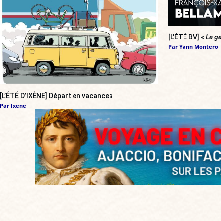
[L’ÉTÉ BV] «
La ga
Par
Yann Montero
[L’ÉTÉ D’IXÈNE] Départ en vacances
Par
Ixene