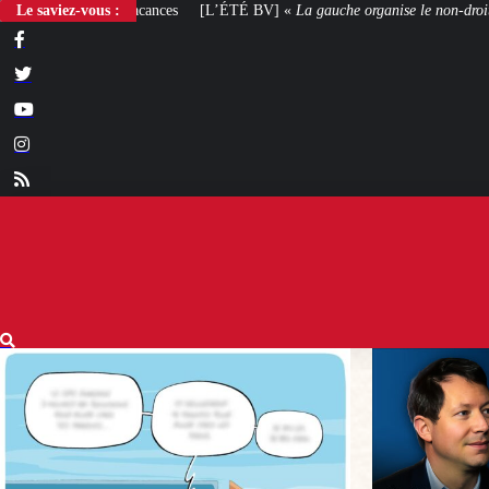
Le saviez-vous :
[L’ÉTÉ BV] «
La gauche organise le non-droit
»
[VOTRE AVIS] Yaël Br