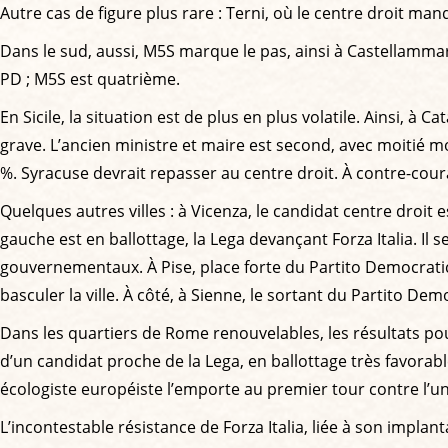
Autre cas de figure plus rare : Terni, où le centre droit ma
Dans le sud, aussi, M5S marque le pas, ainsi à Castellammare 
PD ; M5S est quatrième.
En Sicile, la situation est de plus en plus volatile. Ainsi, à
grave. L’ancien ministre et maire est second, avec moitié moi
%. Syracuse devrait repasser au centre droit. À contre-cour
Quelques autres villes : à Vicenza, le candidat centre droit 
gauche est en ballottage, la Lega devançant Forza Italia. Il 
gouvernementaux. À Pise, place forte du Partito Democratico,
basculer la ville. À côté, à Sienne, le sortant du Partito D
Dans les quartiers de Rome renouvelables, les résultats pou
d’un candidat proche de la Lega, en ballottage très favorabl
écologiste européiste l’emporte au premier tour contre l’un
L’incontestable résistance de Forza Italia, liée à son impla