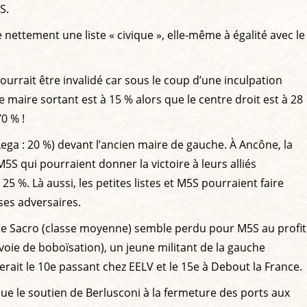
S.
 nettement une liste « civique », elle-même à égalité avec le
 pourrait être invalidé car sous le coup d’une inculpation
e maire sortant est à 15 % alors que le centre droit est à 28
0 % !
(Lega : 20 %) devant l’ancien maire de gauche. À Ancône, la
M5S qui pourraient donner la victoire à leurs alliés
5 %. Là aussi, les petites listes et M5S pourraient faire
 ses adversaires.
onte Sacro (classe moyenne) semble perdu pour M5S au profit
voie de boboïsation), un jeune militant de la gauche
rait le 10e passant chez EELV et le 15e à Debout la France.
que le soutien de Berlusconi à la fermeture des ports aux