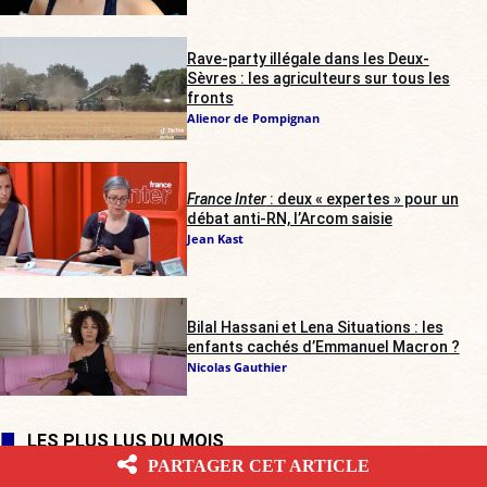
Rave-party illégale dans les Deux-
Sèvres : les agriculteurs sur tous les
fronts
Alienor de Pompignan
France Inter
: deux « expertes » pour un
débat anti-RN, l’Arcom saisie
Jean Kast
Bilal Hassani et Lena Situations : les
enfants cachés d’Emmanuel Macron ?
Nicolas Gauthier
LES PLUS LUS DU MOIS
PARTAGER CET ARTICLE