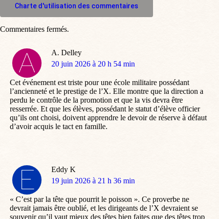
Charte d'utilisation des commentaires
Commentaires fermés.
A. Delley
dit
20 juin 2026 à 20 h 54 min
:
Cet événement est triste pour une école militaire possédant
l’ancienneté et le prestige de l’X. Elle montre que la direction a
perdu le contrôle de la promotion et que la vis devra être
resserrée. Et que les élèves, possédant le statut d’élève officier
qu’ils ont choisi, doivent apprendre le devoir de réserve à défaut
d’avoir acquis le tact en famille.
Eddy K
dit
19 juin 2026 à 21 h 36 min
:
« C’est par la tête que pourrit le poisson ». Ce proverbe ne
devrait jamais être oublié, et les dirigeants de l’X devraient se
souvenir qu’il vaut mieux des têtes bien faites que des têtes trop