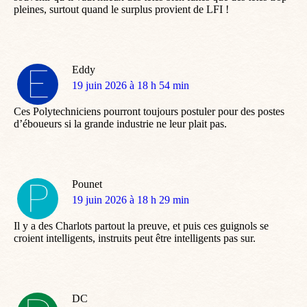
pleines, surtout quand le surplus provient de LFI !
Eddy
dit
19 juin 2026 à 18 h 54 min
:
Ces Polytechniciens pourront toujours postuler pour des postes
d’éboueurs si la grande industrie ne leur plait pas.
Pounet
dit
19 juin 2026 à 18 h 29 min
:
Il y a des Charlots partout la preuve, et puis ces guignols se
croient intelligents, instruits peut être intelligents pas sur.
DC