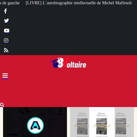
hie intellectuelle de Michel Maffesoli
Pour regagner son influence en Afri