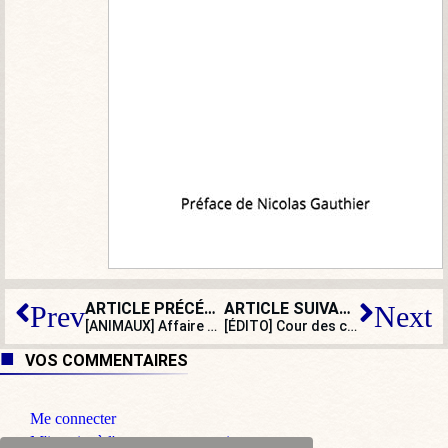
ARTICLE PRÉCÉDENT
ARTICLE SUIVANT
Prev
Next
[ANIMAUX] Affaire Pilarski : les militants anti-chasse avaient pris leurs désirs pour des réalités
[ÉDITO] Cour des comptes : nos grands chantiers patrimoniaux risquent « l’impasse financière » !
VOS COMMENTAIRES
Me connecter
M'inscrire à l'espace commentaire