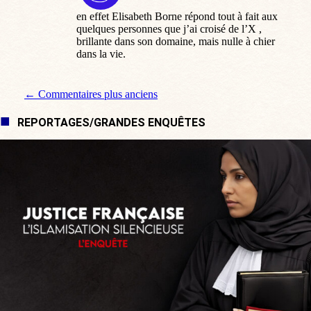
:
en effet Elisabeth Borne répond tout à fait aux
quelques personnes que j’ai croisé de l’X ,
brillante dans son domaine, mais nulle à chier
dans la vie.
Navigation de commentaire
← Commentaires plus anciens
REPORTAGES/GRANDES ENQUÊTES