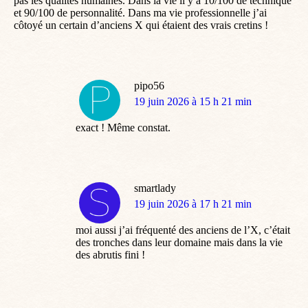
pas les qualités humaines. Dans la vie il y a 10/100 de technique
et 90/100 de personnalité. Dans ma vie professionnelle j’ai
côtoyé un certain d’anciens X qui étaient des vrais cretins !
pipo56
dit
19 juin 2026 à 15 h 21 min
:
exact ! Même constat.
smartlady
dit
19 juin 2026 à 17 h 21 min
:
moi aussi j’ai fréquenté des anciens de l’X, c’était
des tronches dans leur domaine mais dans la vie
des abrutis fini !