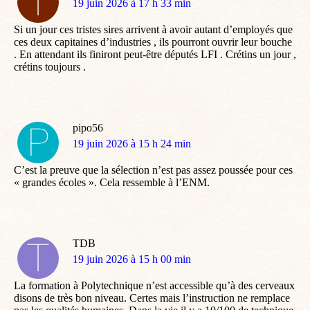
dit
19 juin 2026 à 17 h 33 min
:
Si un jour ces tristes sires arrivent à avoir autant d’employés que
ces deux capitaines d’industries , ils pourront ouvrir leur bouche
. En attendant ils finiront peut-être députés LFI . Crétins un jour ,
crétins toujours .
pipo56
dit
19 juin 2026 à 15 h 24 min
:
C’est la preuve que la sélection n’est pas assez poussée pour ces
« grandes écoles ». Cela ressemble à l’ENM.
TDB
dit
19 juin 2026 à 15 h 00 min
:
La formation à Polytechnique n’est accessible qu’à des cerveaux
disons de très bon niveau. Certes mais l’instruction ne remplace