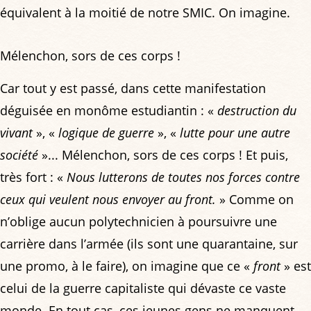
équivalent à la moitié de notre SMIC. On imagine.
Mélenchon, sors de ces corps !
Car tout y est passé, dans cette manifestation
déguisée en monôme estudiantin : «
destruction du
vivant
», «
logique de guerre
», «
lutte pour une autre
société
»... Mélenchon, sors de ces corps ! Et puis,
très fort : «
Nous lutterons de toutes nos forces contre
ceux qui veulent nous envoyer au front.
» Comme on
n’oblige aucun polytechnicien à poursuivre une
carrière dans l’armée (ils sont une quarantaine, sur
une promo, à le faire), on imagine que ce «
front
» est
celui de la guerre capitaliste qui dévaste ce vaste
monde. En tout cas, ces jeunes gens ne manquent