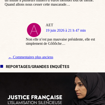
un inutile à plusieurs milliers d’euros mensuel tout de même.
Quand allons nous cesser cette mascarade…
AET
dit
19 juin 2026 à 21 h 47 min
:
Non elle n’est pas mauvaise présidente, elle est
simplement de Gôôôche…
Navigation de commentaire
← Commentaires plus anciens
REPORTAGES/GRANDES ENQUÊTES