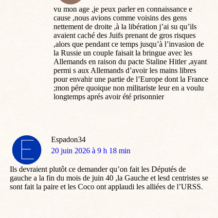
vu mon age ,je peux parler en connaissance e
cause ,nous avions comme voisins des gens
nettement de droite ,à la libération j’ai su qu’ils
avaient caché des Juifs prenant de gros risques
,alors que pendant ce temps jusqu’à l’invasion de
la Russie un couple faisait la bringue avec les
Allemands en raison du pacte Staline Hitler ,ayant
permi s aux Allemands d’avoir les mains libres
pour envahir une partie de l’Europe dont la France
;mon pére quoique non militariste leur en a voulu
longtemps aprés avoir été prisonnier
Espadon34
dit
20 juin 2026 à 9 h 18 min
:
Ils devraient plutôt ce demander qu’on fait les Députés de
gauche a la fin du mois de juin 40 ,la Gauche et lesd centristes se
sont fait la paire et les Coco ont applaudi les alliées de l’URSS.