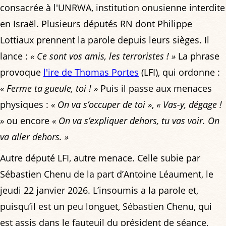
consacrée à l'UNRWA, institution onusienne interdite
en Israël. Plusieurs députés RN dont Philippe
Lottiaux prennent la parole depuis leurs sièges. Il
lance :
« Ce sont vos amis, les terroristes ! »
La phrase
provoque
l'ire de Thomas Portes
(LFI), qui ordonne :
« Ferme ta gueule, toi ! »
Puis il passe aux menaces
physiques :
« On va s’occuper de toi »
,
« Vas-y, dégage !
»
ou encore
« On va s’expliquer dehors, tu vas voir. On
va aller dehors. »
Autre député LFI, autre menace. Celle subie par
Sébastien Chenu de la part d’Antoine Léaument, le
jeudi 22 janvier 2026. L’insoumis a la parole et,
puisqu’il est un peu longuet, Sébastien Chenu, qui
est assis dans le fauteuil du président de séance,