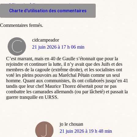
M'inscrire à l'espace commentaire
Charte d'utilisation des commentaires
Commentaires fermés.
cidcampeador
dit
21 juin 2026 à 17 h 06 min
:
C’est marrant, mais en 40 de Gaulle s’étonnait que pour la
rejoindre et continuer la lutte, il n’y avait que des Juifs et des
membres de la cagoule (extrême droite), et les socialistes ont
voté les pleins pouvoirs au Maréchal Pétain comme un seul
homme. Quant aux communistes, ils ont collaborés jusqu’en 41
tandis que leur chef Maurice Thorez désertait pour ne pas
combattre les camarades allemands (ou par lâcheté) et passait la
guerre tranquille en URSS.
jo le chouan
dit
21 juin 2026 à 19 h 48 min
: