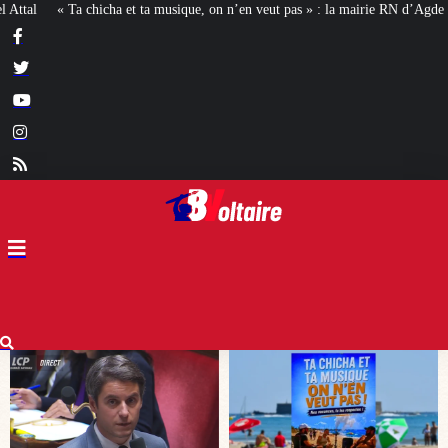
on n’en veut pas » : la mairie RN d’Agde face à la meute « antiraciste »
La h