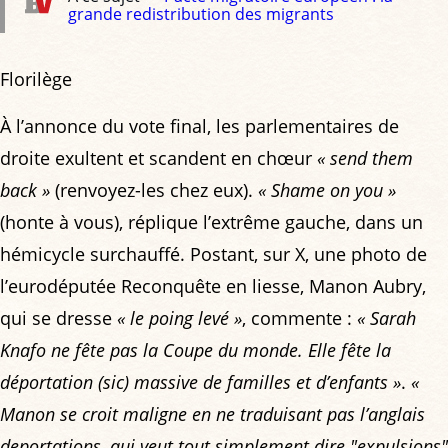
grande redistribution des migrants
Florilège
À l’annonce du vote final, les parlementaires de
droite exultent et scandent en chœur
« send them
back »
(renvoyez-les chez eux).
« Shame on you »
(honte à vous), réplique l’extrême gauche, dans un
hémicycle surchauffé. Postant, sur X, une photo de
l’eurodéputée Reconquête en liesse, Manon Aubry,
qui se dresse
« le poing levé »
, commente :
« Sarah
Knafo ne fête pas la Coupe du monde. Elle fête la
déportation (sic) massive de familles et d’enfants »
.
«
Manon se croit maligne en ne traduisant pas l’anglais
deportations
, qui veut tout simplement dire "expulsions"