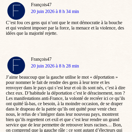
François47
dit
20 juin 2026 à 8 h 34 min
:
C’est fou ces gens qui n’ont que le mot démocratie à la bouche
et qui veulent imposer par la force, la menace et la violence, des
idées que la majorité rejette.
François47
dit
20 juin 2026 à 8 h 28 min
:
J’aime beaucoup que la gauche utilise le mot « déportation »
pour nommer le fait de rendre des gens à leur terre et les
renvoyer dans le pays qui s’est leur et où ils sont nés, c’est à dire
chez eux. D’habitude la déportation c’est le déracinement, non ?
Les manifestations anti-France, la volonté de recréer ici ce qu’ils
ont quitté là-bas, ce besoin, à la moindre occasion, de se draper
dans le drapeau de la patrie qu’ils ont quitté pour venir chez
nous, le refus de s’intégrer dans leur nouveau pays, montrent
bien qu’ils regrettent cet exil et que c’est leur rendre un grand
service que de leur permettre de retrouver leurs racines… Bon,
on comprend que la gauche râle : ce sont autant d’électeurs qui