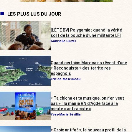
LES PLUS LUS DU JOUR
[L’ÉTÉ BV] Polygamie : quand la vérité
sort de la bouche d’une militante LFI
Gabrielle Cluzel
Quand certains Marocains rêvent d’une
« Reconquista » des territoires
espagnols
Eric de Mascureau
« Ta chicha et ta musique, on n’en veut
pas » : la mairie RN d’Agde face à la
meute « antiraciste »
Yves-Marie Sévillia
« Groix antifa ! », le nouveau profil de la