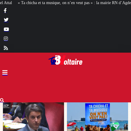
 on n’en veut pas » : la mairie RN d’Agde face à la meute « antiraciste »
La 