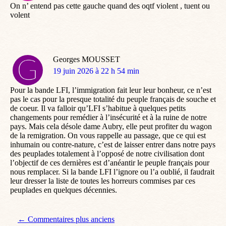
On n’ entend pas cette gauche quand des oqtf violent , tuent ou
volent
Georges MOUSSET
dit
19 juin 2026 à 22 h 54 min
:
Pour la bande LFI, l’immigration fait leur leur bonheur, ce n’est
pas le cas pour la presque totalité du peuple français de souche et
de coeur. Il va falloir qu’LFI s’habitue à quelques petits
changements pour remédier à l’insécurité et à la ruine de notre
pays. Mais cela désole dame Aubry, elle peut profiter du wagon
de la remigration. On vous rappelle au passage, que ce qui est
inhumain ou contre-nature, c’est de laisser entrer dans notre pays
des peuplades totalement à l’opposé de notre civilisation dont
l’objectif de ces dernières est d’anéantir le peuple français pour
nous remplacer. Si la bande LFI l’ignore ou l’a oublié, il faudrait
leur dresser la liste de toutes les horreurs commises par ces
peuplades en quelques décennies.
Navigation de commentaire
← Commentaires plus anciens