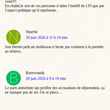
venir!!!
En réalité,le sort de ces personne n’attire l’intérêt de LFI que par
l’aspect politique qu’il représente.
Nine94
dit
20 juin 2026 à 11 h 19 min
:
Son éternel petit air mollasson n’incite pas vraiment à la prendre
au sérieux.
Burevestnik
dit
20 juin 2026 à 9 h 19 min
:
Le parti antisémite qui profère des accusations de déportation, ça
ne manque pas de sel. On se pince…