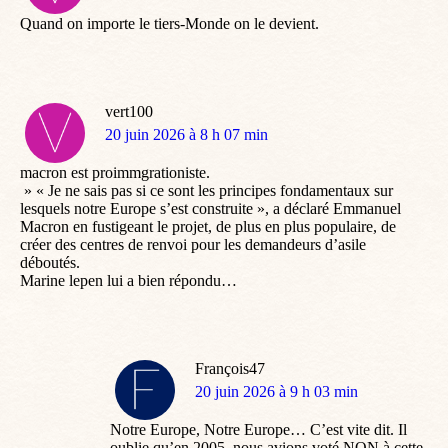
:
Quand on importe le tiers-Monde on le devient.
vert100
dit
20 juin 2026 à 8 h 07 min
:
macron est proimmgrationiste.
» « Je ne sais pas si ce sont les principes fondamentaux sur
lesquels notre Europe s’est construite », a déclaré Emmanuel
Macron en fustigeant le projet, de plus en plus populaire, de
créer des centres de renvoi pour les demandeurs d’asile
déboutés.
Marine lepen lui a bien répondu…
François47
dit
20 juin 2026 à 9 h 03 min
:
Notre Europe, Notre Europe… C’est vite dit. Il
oublie qu’en 2005, nous avions voté NON à cette