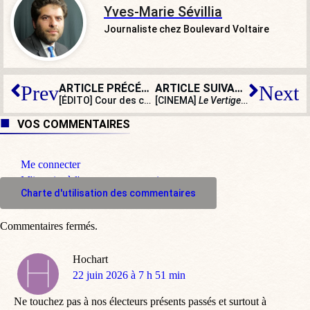
Yves-Marie Sévillia
Journaliste chez Boulevard Voltaire
ARTICLE PRÉCÉDENT
ARTICLE SUIVANT
Prev
Next
[ÉDITO] Cour des comptes : nos grands chantiers patrimoniaux risquent « l’impasse financière » !
[CINEMA]
Le Vertige
, la blague de D
VOS COMMENTAIRES
Me connecter
M'inscrire à l'espace commentaire
Charte d'utilisation des commentaires
Commentaires fermés.
Hochart
dit
22 juin 2026 à 7 h 51 min
:
Ne touchez pas à nos électeurs présents passés et surtout à