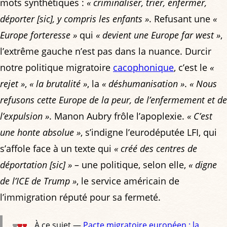
mots synthétiques :
« criminaliser, trier, enfermer,
déporter [sic], y compris les enfants »
. Refusant une
«
Europe forteresse »
qui
« devient une Europe far west »
,
l’extrême gauche n’est pas dans la nuance. Durcir
notre politique migratoire
cacophonique
, c’est le
«
rejet »
,
« la brutalité »
, la
« déshumanisation »
.
« Nous
refusons cette Europe de la peur, de l’enfermement et de
l’expulsion »
. Manon Aubry frôle l’apoplexie.
« C’est
une honte absolue »
, s’indigne l’eurodéputée LFI, qui
s’affole face à un texte qui
« créé des centres de
déportation [sic] »
– une politique, selon elle,
« digne
de l’ICE de Trump »
, le service américain de
l’immigration réputé pour sa fermeté.
À ce sujet —
Pacte migratoire européen : la