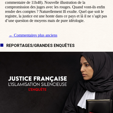
commentaire de 11h48). Nouvelle illustration de la
compromission des juges avec les rouges. Quand vont-ils enfin
rendre des comptes ? Naturellement lfi exulte. Quel que soit le
registre, la justice est une honte dans ce pays et là il ne s’agit pas
d’une question de moyens mais de pure idéologie.
Navigation de commentaire
← Commentaires plus anciens
REPORTAGES/GRANDES ENQUÊTES