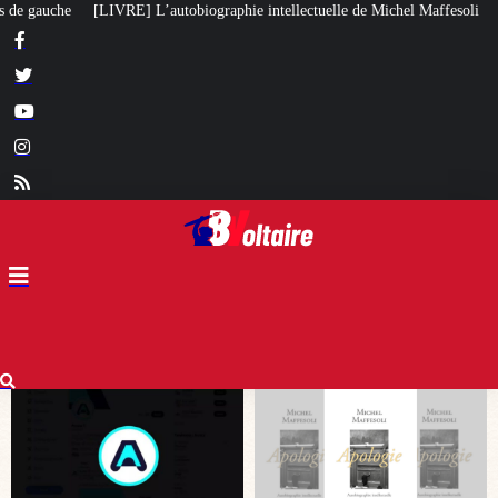
hie intellectuelle de Michel Maffesoli
Pour regagner son influence en Afr