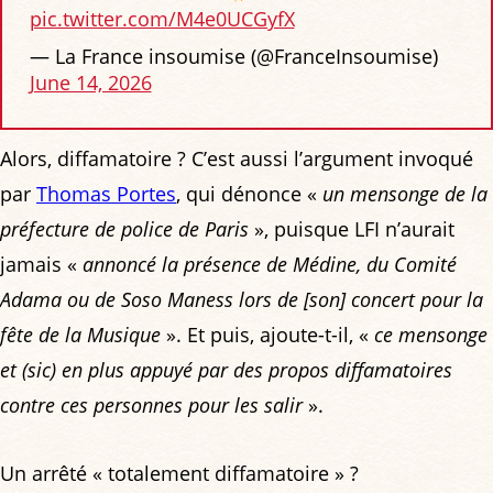
pic.twitter.com/M4e0UCGyfX
— La France insoumise (@FranceInsoumise)
June 14, 2026
Alors, diffamatoire ? C’est aussi l’argument invoqué
par
Thomas Portes
, qui dénonce «
un mensonge de la
préfecture de police de Paris
», puisque LFI n’aurait
jamais «
annoncé la présence de Médine, du Comité
Adama ou de Soso Maness lors de [son] concert pour la
fête de la Musique
». Et puis, ajoute-t-il, «
ce mensonge
et (sic) en plus appuyé par des propos diffamatoires
contre ces personnes pour les salir
».
Un arrêté « totalement diffamatoire » ?