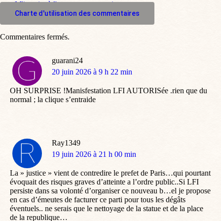
M'inscrire à l'espace commentaire
Charte d'utilisation des commentaires
Commentaires fermés.
guarani24
dit
20 juin 2026 à 9 h 22 min
:
OH SURPRISE !Manisfestation LFI AUTORISée .rien que du
normal ; la clique s’entraide
Ray1349
dit
19 juin 2026 à 21 h 00 min
:
La » justice » vient de contredire le prefet de Paris…qui pourtant
évoquait des risques graves d’atteinte a l’ordre public..Si LFI
persiste dans sa volonté d’organiser ce nouveau b…el je propose
en cas d’émeutes de facturer ce parti pour tous les dégâts
éventuels.. ne serais que le nettoyage de la statue et de la place
de la republique…