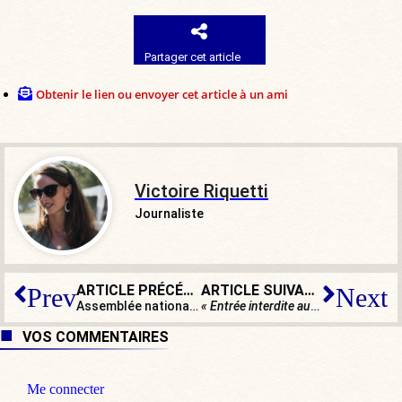
Partager cet article
Obtenir le lien ou envoyer cet article à un ami
Victoire Riquetti
Journaliste
ARTICLE PRÉCÉDENT
ARTICLE SUIVANT
Prev
Next
Assemblée nationale : un député PS traite les ascendants des élus RN de collabos
« Entrée interdite aux Africains »
: en
VOS COMMENTAIRES
Me connecter