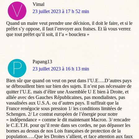
Vimal
dit
23 juillet 2023 à 17 h 52 min
:
Quand un maire veut prendre une décision, il doit le faire, et si le
préfet s’y oppose, il faut l’envoyer aux fraises. Et là vous verrez
que tout préfet qu’il soit, il l’a « bouclera »
Papang13
dit
23 juillet 2023 à 16 h 13 min
:
Bien sûr que quand on veut on peut dans l’U.E….D’autres pays
se débrouillent bien sur bien des sujets. Il n’est pas nécessaire de
quitter l’U.E. mais d’élire une Assemblée U E bien à Droite, et
alliée avec des Gauches Républicaines, pas mondialistes, pas
vassalisées aux U.S.A. ou d’autres pays. Il suffirait que la
France renégocie sous pression 1/ les conditions limitées de
Schengen. 2/ Le contrat européen de l’énergie pour notre
« indépendance » comme le dit maintenant Macron. 3/ rencadre
le C.E.T.H. pour qu’il reste dans ses cordes, ne pas dépasser les
bornes au dessus de nos Lois françaises de protection de la
population…..Que les Droites s’allient, et face attention aux faux