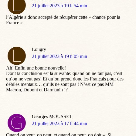
dit
21 juillet 2023 à 19 h 54 min
:
l’Algérie a donc accepté de récupérer cette « chance pour la
France ».
Lougry
dit
21 juillet 2023 à 19 h 05 min
:
Ah! Enfin une bonne nouvelle!
Dont la conclusion est la suivante: quand on ne fait pas, c’est
qu’on ne veut pas! Et qu’on prend donc les Français pour des
débiles mentaux… qu’ils ne sont pas ! N’est-ce pas MM
Macron, Dupont et Darmanin !?
Georges MOUSSET
dit
21 juillet 2023 à 17 h 44 min
:
Quand on veut, on peut, et quand on peut, on doit ». Si