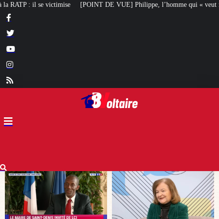
] Philippe, l’homme qui « veut redresser notre pays » : Loiseau en roue lib