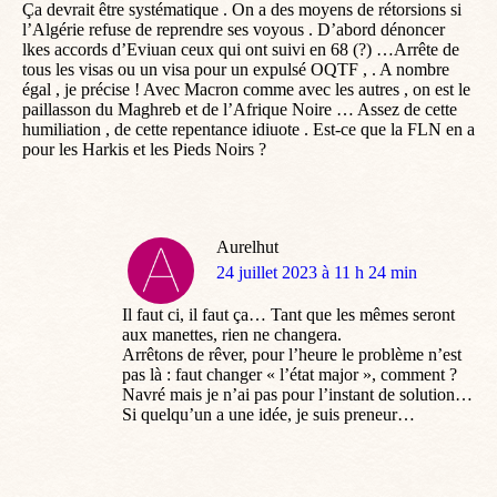
Ça devrait être systématique . On a des moyens de rétorsions si
l’Algérie refuse de reprendre ses voyous . D’abord dénoncer
lkes accords d’Eviuan ceux qui ont suivi en 68 (?) …Arrête de
tous les visas ou un visa pour un expulsé OQTF , . A nombre
égal , je précise ! Avec Macron comme avec les autres , on est le
paillasson du Maghreb et de l’Afrique Noire … Assez de cette
humiliation , de cette repentance idiuote . Est-ce que la FLN en a
pour les Harkis et les Pieds Noirs ?
Aurelhut
dit
24 juillet 2023 à 11 h 24 min
:
Il faut ci, il faut ça… Tant que les mêmes seront
aux manettes, rien ne changera.
Arrêtons de rêver, pour l’heure le problème n’est
pas là : faut changer « l’état major », comment ?
Navré mais je n’ai pas pour l’instant de solution…
Si quelqu’un a une idée, je suis preneur…