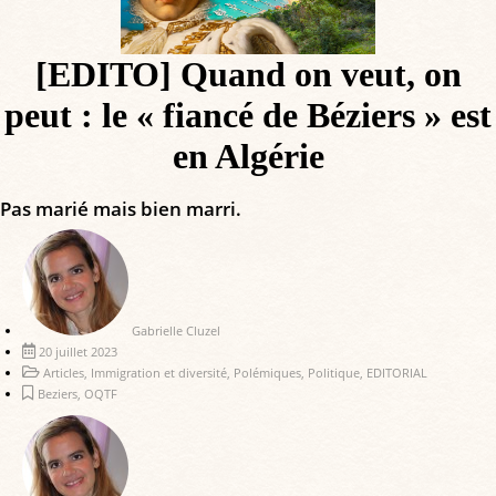
[EDITO] Quand on veut, on
peut : le « fiancé de Béziers » est
en Algérie
Pas marié mais bien marri.
Gabrielle Cluzel
20 juillet 2023
Articles
,
Immigration et diversité
,
Polémiques
,
Politique
,
EDITORIAL
Beziers
,
OQTF