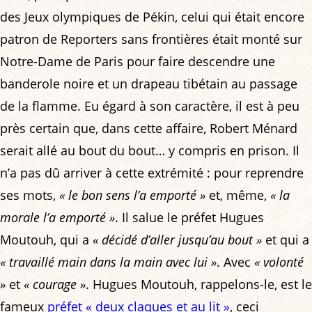
des Jeux olympiques de Pékin, celui qui était encore
patron de Reporters sans frontières était monté sur
Notre-Dame de Paris pour faire descendre une
banderole noire et un drapeau tibétain au passage
de la flamme. Eu égard à son caractère, il est à peu
près certain que, dans cette affaire, Robert Ménard
serait allé au bout du bout… y compris en prison. Il
n’a pas dû arriver à cette extrémité : pour reprendre
ses mots,
« le bon sens l’a emporté »
et, même,
« la
morale l’a emporté »
. Il salue le préfet Hugues
Moutouh, qui a
« décidé d’aller jusqu’au bout »
et qui a
« travaillé main dans la main avec lui »
. Avec
« volonté
»
et
« courage »
. Hugues Moutouh, rappelons-le, est le
fameux
préfet « deux claques et au lit »
, ceci