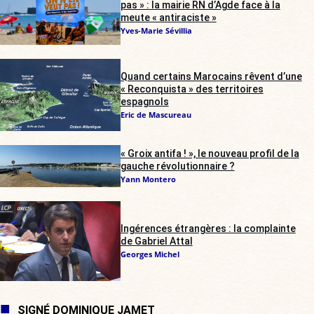
pas » : la mairie RN d’Agde face à la
meute « antiraciste »
Yves-Marie Sévillia
Quand certains Marocains rêvent d’une
« Reconquista » des territoires
espagnols
Eric de Mascureau
« Groix antifa ! », le nouveau profil de la
gauche révolutionnaire ?
Yann Montero
Ingérences étrangères : la complainte
de Gabriel Attal
Georges Michel
SIGNÉ DOMINIQUE JAMET