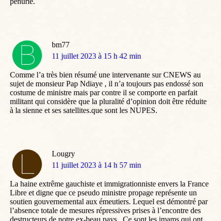
pénurie.
bm77
dit
11 juillet 2023 à 15 h 42 min
:
Comme l’a très bien résumé une intervenante sur CNEWS au
sujet de monsieur Pap Ndiaye , il n’a toujours pas endossé son
costume de ministre mais par contre il se comporte en parfait
militant qui considère que la pluralité d’opinion doit être réduite
à la sienne et ses satellites.que sont les NUPES.
Lougry
dit
11 juillet 2023 à 14 h 57 min
:
La haine extrême gauchiste et immigrationniste envers la France
Libre et digne que ce pseudo ministre propage représente un
soutien gouvernemental aux émeutiers. Lequel est démontré par
l’absence totale de mesures répressives prises à l’encontre des
destructeurs de notre ex-beau pays . Ce sont les imams qui ont