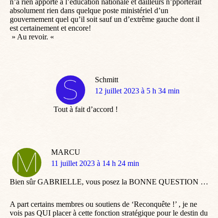
n’a rien apporté à l’éducation nationale et dailleurs n’pporterait
absolument rien dans quelque poste ministériel d’un
gouvernement quel qu’il soit sauf un d’extrême gauche dont il
est certainement et encore!
» Au revoir. «
Schmitt
dit
12 juillet 2023 à 5 h 34 min
:
Tout à fait d’accord !
MARCU
dit
11 juillet 2023 à 14 h 24 min
:
Bien sûr GABRIELLE, vous posez la BONNE QUESTION …
A part certains membres ou soutiens de ‘Reconquête !’ , je ne
vois pas QUI placer à cette fonction stratégique pour le destin du