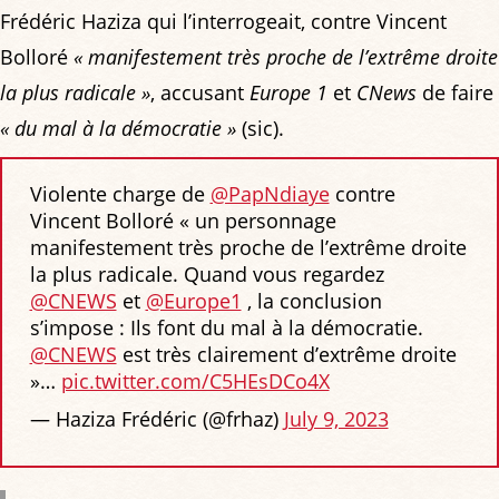
Frédéric Haziza qui l’interrogeait, contre Vincent
Bolloré
« manifestement très proche de l’extrême droite
la plus radicale »
, accusant
Europe 1
et
CNews
de faire
« du mal à la démocratie »
(sic).
Violente charge de
@PapNdiaye
contre
Vincent Bolloré « un personnage
manifestement très proche de l’extrême droite
la plus radicale. Quand vous regardez
@CNEWS
et
@Europe1
, la conclusion
s’impose : Ils font du mal à la démocratie.
@CNEWS
est très clairement d’extrême droite
»…
pic.twitter.com/C5HEsDCo4X
— Haziza Frédéric (@frhaz)
July 9, 2023