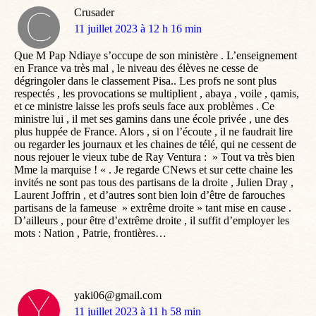
Crusader
dit
11 juillet 2023 à 12 h 16 min
:
Que M Pap Ndiaye s’occupe de son ministère . L’enseignement
en France va très mal , le niveau des élèves ne cesse de
dégringoler dans le classement Pisa.. Les profs ne sont plus
respectés , les provocations se multiplient , abaya , voile , qamis,
et ce ministre laisse les profs seuls face aux problèmes . Ce
ministre lui , il met ses gamins dans une école privée , une des
plus huppée de France. Alors , si on l’écoute , il ne faudrait lire
ou regarder les journaux et les chaines de télé, qui ne cessent de
nous rejouer le vieux tube de Ray Ventura : » Tout va très bien
Mme la marquise ! « . Je regarde CNews et sur cette chaine les
invités ne sont pas tous des partisans de la droite , Julien Dray ,
Laurent Joffrin , et d’autres sont bien loin d’être de farouches
partisans de la fameuse » extrême droite » tant mise en cause .
D’ailleurs , pour être d’extrême droite , il suffit d’employer les
mots : Nation , Patrie, frontières…
yaki06@gmail.com
dit
11 juillet 2023 à 11 h 58 min