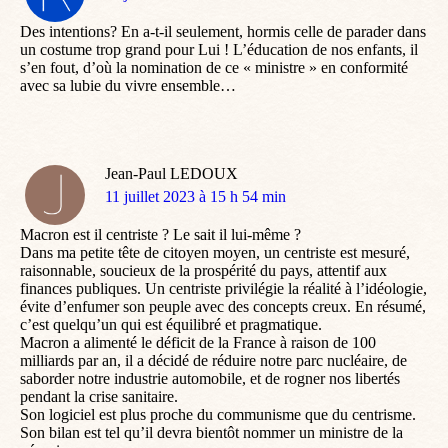
:
Des intentions? En a-t-il seulement, hormis celle de parader dans
un costume trop grand pour Lui ! L’éducation de nos enfants, il
s’en fout, d’où la nomination de ce « ministre » en conformité
avec sa lubie du vivre ensemble…
Jean-Paul LEDOUX
dit
11 juillet 2023 à 15 h 54 min
:
Macron est il centriste ? Le sait il lui-même ?
Dans ma petite tête de citoyen moyen, un centriste est mesuré,
raisonnable, soucieux de la prospérité du pays, attentif aux
finances publiques. Un centriste privilégie la réalité à l’idéologie,
évite d’enfumer son peuple avec des concepts creux. En résumé,
c’est quelqu’un qui est équilibré et pragmatique.
Macron a alimenté le déficit de la France à raison de 100
milliards par an, il a décidé de réduire notre parc nucléaire, de
saborder notre industrie automobile, et de rogner nos libertés
pendant la crise sanitaire.
Son logiciel est plus proche du communisme que du centrisme.
Son bilan est tel qu’il devra bientôt nommer un ministre de la