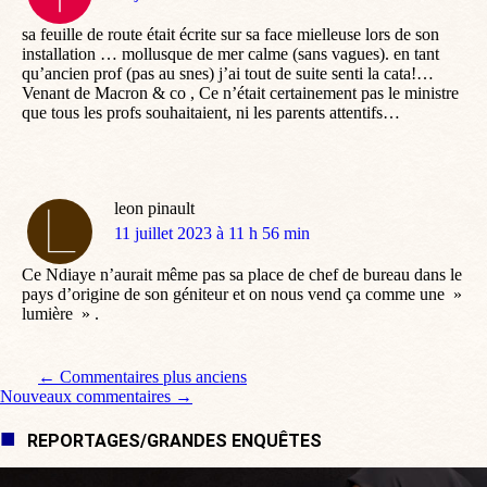
:
sa feuille de route était écrite sur sa face mielleuse lors de son
installation … mollusque de mer calme (sans vagues). en tant
qu’ancien prof (pas au snes) j’ai tout de suite senti la cata!…
Venant de Macron & co , Ce n’était certainement pas le ministre
que tous les profs souhaitaient, ni les parents attentifs…
leon pinault
dit
11 juillet 2023 à 11 h 56 min
:
Ce Ndiaye n’aurait même pas sa place de chef de bureau dans le
pays d’origine de son géniteur et on nous vend ça comme une »
lumière » .
Navigation de commentaire
← Commentaires plus anciens
Nouveaux commentaires →
REPORTAGES/GRANDES ENQUÊTES