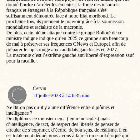
donné l’ordre d’arrêter les émeutes : la force des insoumis
français et étrangers à la République française a été
suffisamment démontrée face à notre Etat moribond. La
prochaine fois, ils prennent le pouvoir grâce à la soumission
mondialiste et racialiste de la macronie.
De plus, cette nième attaque contre le groupe Bolloré de ce
ministre indigne indique qu’en 2025 ce groupe aura beaucoup
de mal à préserver ses fréquences CNews et Europe1 afin de
préparer le tapis rouge aux candidats gauchistes en 2027.
La macronie c’est l’extrême gauche anti liberté d’expression sauf
pour la racaille .
Cervin
dit
11 juillet 2023 à 14 h 35 min
:
Ne dit-on pas qu’il y a une différence entre diplômes et
intelligence ?
De diplômes ce monsieur en a ( en minuscules) mais
d’intelligence, de tact, de respect des libertés de penser de
circuler de s’exprimer, d’écrire, de bon sens, de réalisme, il en
est totalement dénué, nous avons à faire à un esprit étriqué qui