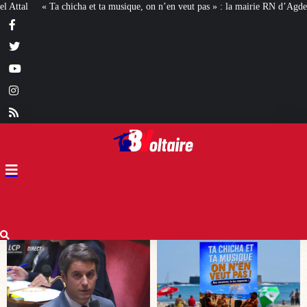
 on n’en veut pas » : la mairie RN d’Agde face à la meute « antiraciste »
La