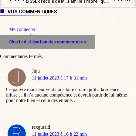
L’ISSEP, l’école de Marion Maréchal, se développe et ouvre une antenne à Paris
Famille Traoré : quand les anges de la diversité font de l’agit-prop
VOS COMMENTAIRES
Me connecter
M'inscrire à l'espace commentaire
Charte d'utilisation des commentaires
Commentaires fermés.
Juju
dit
11 juillet 2023 à 17 h 31 min
:
Ce pauvre monsieur veut nous faire croire qu’il a la science
infuse …il n’a aucune compétence et devrait partir de lui même
pour notre bien et celui des enfants .
rexgurald
dit
11 juillet 2023 à 16 h 22 min