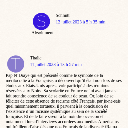
Schmitt
dit
12 juillet 2023 à 5 h 35 min
:
Absolument
Thalie
dit
11 juillet 2023 à 13 h 57 min
:
Pap N’Diaye qui est présenté comme le symbole de la
méritocratie à la Française, a découvert qu’il était noir lors de ses
études aux Etats-Unis après avoir participé à des réunions
réservées aux Noirs. Sa scolarité en France ne lui avait jamais
fait prendre conscience de sa couleur de peau. Or, loin de se
féliciter de cette absence de racisme côté Français, par je-ne-sais
quel raisonnement tortueux, il parvient à la conclusion de
l’existence d’un racisme systémique au sein de la société
française. Et de le faire savoir à la moindre occasion et
notamment lors d’interviews accordées aux médias Américains
qui frétillent d’aise dès que nos Français de la diversité (Rama